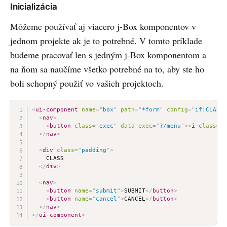
Inicializácia
Môžeme používať aj viacero j-Box komponentov v
jednom projekte ak je to potrebné. V tomto príklade
budeme pracovať len s jedným j-Box komponentom a
na ňom sa naučíme všetko potrebné na to, aby ste ho
boli schopný použiť vo vašich projektoch.
<
ui-component
name
=
"
box
"
path
=
"
*form
"
config
=
"
if:CLASS;
<
nav
>
<
button
class
=
"
exec
"
data-exec
=
"
?/menu
"
>
<
i
class
=
"
t
</
nav
>
<
div
class
=
"
padding
"
>
    CLASS

</
div
>
<
nav
>
<
button
name
=
"
submit
"
>
SUBMIT
</
button
>
<
button
name
=
"
cancel
"
>
CANCEL
</
button
>
</
nav
>
</
ui-component
>