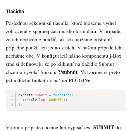
Tlačidlá
Poslednou sekciou sú tlačidlá, ktoré môžeme vydieť
zobrazené v spodnej časti nášho formuláru. V prípade,
že ich nechceme použiť, tak ich môžeme odstrániť,
prípadne použiť len jedno z nich. V našom prípade ich
necháme obe. V konfigurácií nášho komponentu j-Box
sme si definovali, že po kliknutí na tlačidlo Submit
?/submit
chceme vyvolať funkciu
. Vytvoríme si preto
jednoduchú funkciu v našom PLUGINe.
exports
.
submit
=
function
(
)
{
  console
.
log
(
'SUBMIT'
)
;
}
;
SUBMIT
V tomto prípade chceme len vypísať text
do