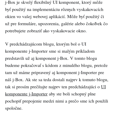
j-Box je skvelý flexibilný UI komponent, ktorý môže
byť použitý na implementáciu rôznych vyskakovacích
okien vo vašej webovej aplikácií. Môže byť použitý či
už pre formuláre, upozorenia, galérie alebo čokoľvek čo
potrebujete zobraziť ako vyskakovacie okno.
V predchádzajúcom blogu, ktorým bol o UI
komponente j-Importer sme si malým príkladom
predstavili už aj komponent j-Box. V tomto blogu
budeme pokračovať s kódom z minulého blogu, pretože
tam už máme pripravený aj komponent j-Importer pre
náš j-Box. Ak ste sa teda dostali najprv k tomuto blogu,
tak si prosím prečítajte najprv ten predchádzajúci o
UI
komponente j-Importer
aby ste boli schopný plne
pochopiť prepojenie medzi nimi a prečo sme ich použili
spoločne.