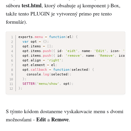
test.html
súboru
, ktorý obsahuje aj komponent j-Box,
takže tento PLUGIN je vytvorený primo pre tento
formulár).
exports
.
menu
=
function
(
el
)
{
var
 opt 
=
{
}
;
  opt
.
items 
=
[
]
;
  opt
.
items
.
push
(
{
 id
:
'eidt'
,
 name
:
'Edit'
,
 icon
:
'ti 
  opt
.
items
.
push
(
{
 id
:
'remove'
,
 name
:
'Remove'
,
 icon
:
  opt
.
align 
=
'right'
;
  opt
.
element 
=
 el
;
  opt
.
callback
=
function
(
selected
)
{
    console
.
log
(
selected
)
;
}
;
SETTER
(
'menu/show'
,
 opt
)
;
}
;
S týmto kódom dostaneme vyskakovacie menu s dvomi
Edit
Remove
možnosťami -
a
.