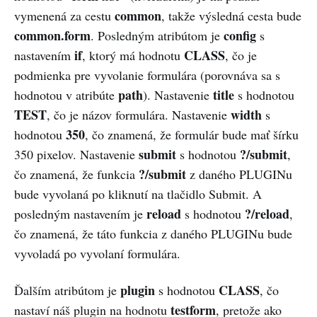
common
vymenená za cestu
, takže výsledná cesta bude
common.form
config
. Posledným atribútom je
s
if
CLASS
nastavením
, ktorý má hodnotu
, čo je
podmienka pre vyvolanie formulára (porovnáva sa s
path
title
hodnotou v atribúte
). Nastavenie
s hodnotou
TEST
width
, čo je názov formulára. Nastavenie
s
350
hodnotou
, čo znamená, že formulár bude mať šírku
submit
?/submit
350 pixelov. Nastavenie
s hodnotou
,
?/submit
čo znamená, že funkcia
z daného PLUGINu
bude vyvolaná po kliknutí na tlačidlo Submit. A
reload
?/reload
posledným nastavením je
s hodnotou
,
čo znamená, že táto funkcia z daného PLUGINu bude
vyvoladá po vyvolaní formulára.
plugin
CLASS
Ďalším atribútom je
s hodnotou
, čo
testform
nastaví náš plugin na hodnotu
, pretože ako