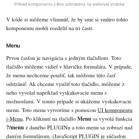
Príklad komponentu j-Box zobrazený na webovej stránke
V kóde si môžeme všimnúť, že by sme si vnútro tohto
komponentu mohli rozdeliť na tri časti.
Menu
Prvou časťou je navigácia s jedným tlačidlom. Toto
tlačidlo môžeme vidieť v hlavičke formulára. V prípade,
že menu nechceme použiť, tak môžeme túto časť
odstrániť. Ak chceme využiť toto tlačidlo, môžeme z
neho vyvolať napríklad vyskakovacie menu s
možnosťami. V tomto prípade si ukážeme vyskakovacie
menu. Toto menu vytvoríme s pomocou
UI komponentu
Menu
j-Menu
. Po kliknutí na tlačidlo
sa vyvolá funkcia
?/menu
z daného PLUGINu a toto menu sa zobrazí nad
daným formulárom. (JavaScript PLUGIN je súčasťou