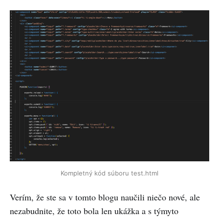
Kompletný kód súboru test.html
Verím, že ste sa v tomto blogu naučili niečo nové, ale
nezabudnite, že toto bola len ukážka a s týmyto