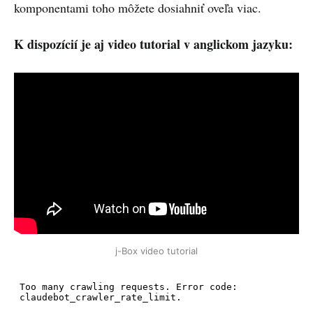
komponentami toho môžete dosiahniť oveľa viac.
K dispozícií je aj video tutorial v anglickom jazyku:
j-Box video tutorial