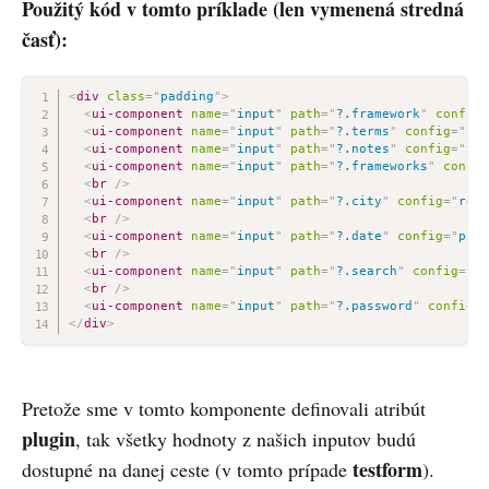
Použitý kód v tomto príklade (len vymenená stredná
časť):
<
div
class
=
"
padding
"
>
<
ui-component
name
=
"
input
"
path
=
"
?.framework
"
config
=
<
ui-component
name
=
"
input
"
path
=
"
?.terms
"
config
=
"
typ
<
ui-component
name
=
"
input
"
path
=
"
?.notes
"
config
=
"
typ
<
ui-component
name
=
"
input
"
path
=
"
?.frameworks
"
config
<
br
/>
<
ui-component
name
=
"
input
"
path
=
"
?.city
"
config
=
"
requ
<
br
/>
<
ui-component
name
=
"
input
"
path
=
"
?.date
"
config
=
"
plac
<
br
/>
<
ui-component
name
=
"
input
"
path
=
"
?.search
"
config
=
"
pl
<
br
/>
<
ui-component
name
=
"
input
"
path
=
"
?.password
"
config
=
"
</
div
>
Pretože sme v tomto komponente definovali atribút
plugin
, tak všetky hodnoty z našich inputov budú
testform
dostupné na danej ceste (v tomto prípade
).