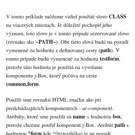
CLASS
V tomto príklade môžeme vidieť použité slovo
na viacerých miestach. Je dôležité pochopiť jeho
význam, toto slovo je v tomto prípade rezervované slovo
PATH~
(rovnako ako ~
). Obe tieto slová budú na pozadí
path
vymenené za hodnotu z definovanej cesty (
). V
testform
tomto prípade budú vymenené za hodnotu
,
pretože táto hodnota je použitá na vyvolanie
komponentu j-Box, ktorý počúva na ceste
common.form
.
Použili sme rovnakú HTML značku ako pri
predchádzajúcich komponentoch -
ui-component
.
name
box
Atribúty, ktoré sme použili sú
s hodnotou
,
path
pretože chceme použiť komponent j-Box. Atribút
s
*form
hodnotou
kde *(hviezdička) je na pozadí