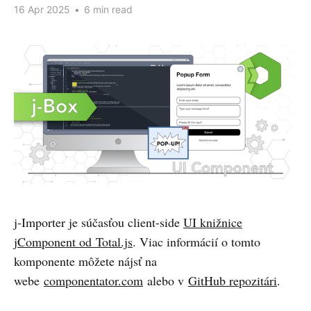
16 Apr 2025
•
6 min read
j-Importer je súčasťou client-side
UI knižnice
jComponent od Total.js
. Viac informácií o tomto
komponente môžete nájsť na
webe
componentator.com
alebo v
GitHub repozitári
.