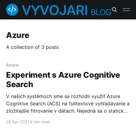
Azure
A collection of 3 posts
Azure
Experiment s Azure Cognitive
Search
V naších systémoch sme sa rozhodli využiť Azure
Cognitive Search (ACS) na fulltextové vyhľadávanie a
zložitejšie fitrovanie v dátach. Nejedná sa o statické
dáta, ale o štandardné aplikačné dáta ekonomických
26 Apr 2021
4 min read
systémov (faktúry, predfaktúry, cenové ponuky,
skladové karty, ...). Očakávame, že ACS bude