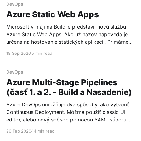
dokumenty indexovať takmer v reálnom čase.
DevOps
Indexér, ktorý môžete
Azure Static Web Apps
Microsoft v máji na Build-e predstavil novú službu
Azure Static Web Apps. Ako už názov napovedá je
určená na hostovanie statických aplikácií. Primárne
na frondend-ové aplikácie vyvíjané pomocou
18 Sep 2020
5 min read
frameworkov ako Angular, React, ... a backend-u
postavenom na serverless Azure funkciách
(serverless api sa v tomto članku venovat nebudem).
DevOps
Veľkou výhoudou má
Azure Multi-Stage Pipelines
(časť 1. a 2. - Build a Nasadenie)
Azure DevOps umožňuje dva spôsoby, ako vytvoriť
Continuous Deployment. Môžme použiť classic UI
editor, alebo nový spôsob pomocou YAML súboru,
kde jednotlivé kroky, job-y, stage verziujeme ako kód
26 Feb 2020
14 min read
priamo v source control-e. Tento druhý spôsob sa