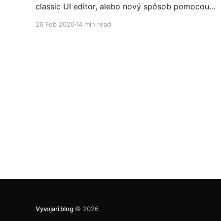
classic UI editor, alebo nový spôsob pomocou
YAML súboru, kde jednotlivé kroky, job-y, stage
26 Feb 2020
14 min read
verziujeme ako kód priamo v source control-e.
Tento druhý spôsob sa nazýva Multi-Stage
Pipelines.
Vyvojari blog
© 2026