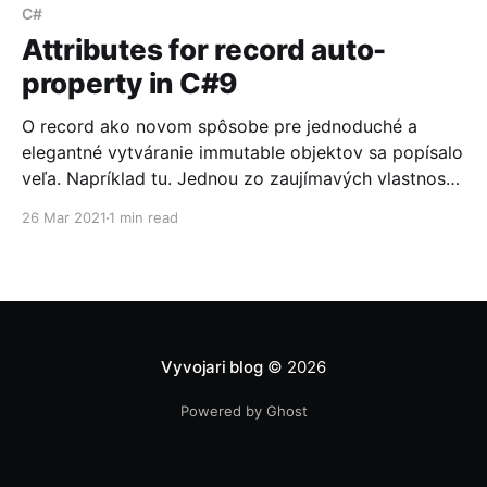
zložitejšom debugovaní
C#
Attributes for record auto-
property in C#9
O record ako novom spôsobe pre jednoduché a
elegantné vytváranie immutable objektov sa popísalo
veľa. Napríklad tu. Jednou zo zaujímavých vlastností
je možnosť využiť syntaxt nazývanú positional
26 Mar 2021
1 min read
records. V tomto prípade môžeme definovať
jednotlivé property priamo v konštruktore. public
record Person(string FirstName, string LastName);
Problém môže nastať, pokiaľ daným
Vyvojari blog
© 2026
Powered by Ghost