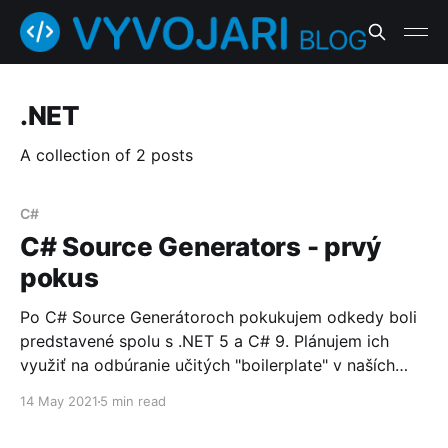
.NET
A collection of 2 posts
C#
C# Source Generators - prvý
pokus
Po C# Source Generátoroch pokukujem odkedy boli
predstavené spolu s .NET 5 a C# 9. Plánujem ich
využiť na odbúranie učitých "boilerplate" v naších
projektoch. Na zoznámenie mi to však prišlo celkom
14 May 2021
5 min read
veľké sústo a tak som si vymyslel ToString generátor
😉. Prečo ToString? Častokrát robievam pri