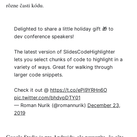
rôzne časti kódu.
Delighted to share a little holiday gift 🎁 to
dev conference speakers!
The latest version of SlidesCodeHighlighter
lets you select chunks of code to highlight in a
variety of ways. Great for walking through
larger code snippets.
Check it out @
https://t.co/ePj9YRHn6O
pic.twitter.com/bhdvpDTY01
— Roman Nurik (@romannurik)
December 23,
2019
Google Stadia je pre Androidy, ale neuveríte, čo ešte