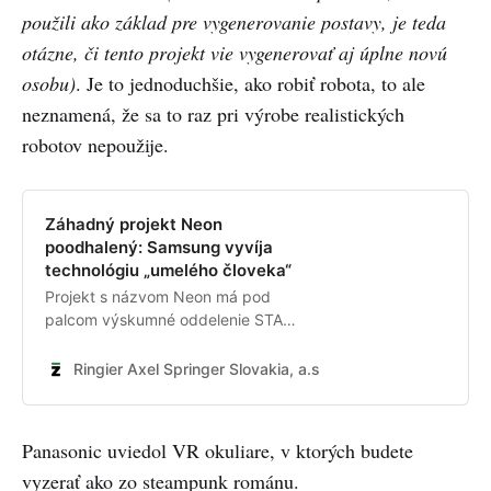
použili ako základ pre vygenerovanie postavy, je teda
otázne, či tento projekt vie vygenerovať aj úplne novú
osobu)
. Je to jednoduchšie, ako robiť robota, to ale
neznamená, že sa to raz pri výrobe realistických
robotov nepoužije.
Záhadný projekt Neon
poodhalený: Samsung vyvíja
technológiu „umelého človeka“
Projekt s názvom Neon má pod
palcom výskumné oddelenie STAR
Labs.
Ringier Axel Springer Slovakia, a.s.
Adam Obšitník
Panasonic uviedol VR okuliare, v ktorých budete
vyzerať ako zo steampunk románu.