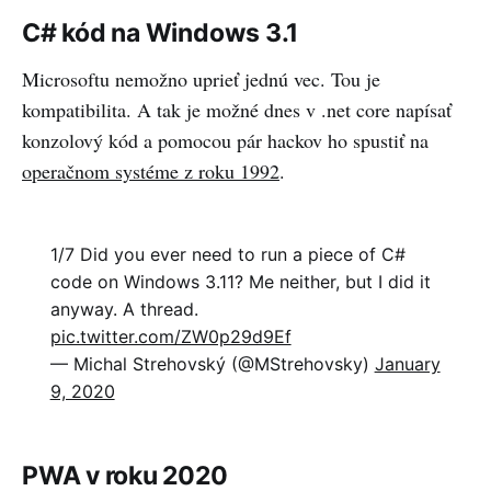
C# kód na Windows 3.1
Microsoftu nemožno uprieť jednú vec. Tou je
kompatibilita. A tak je možné dnes v .net core napísať
konzolový kód a pomocou pár hackov ho spustiť na
operačnom systéme z roku 1992
.
1/7 Did you ever need to run a piece of C#
code on Windows 3.11? Me neither, but I did it
anyway. A thread.
pic.twitter.com/ZW0p29d9Ef
— Michal Strehovský (@MStrehovsky)
January
9, 2020
PWA v roku 2020