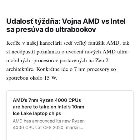
Udalosť týždňa: Vojna AMD vs Intel
sa presúva do ultrabookov
Keďže v našej kancelárii sedí veľký fanúšik AMD, tak
si neodpustil poznámku o uvedení nových AMD ultra-
mobilných procesorov postavených na Zen 2
architektúre. Konkrétne ide o 7 nm procesory so
spotrebou okolo 15 W.
AMD’s 7nm Ryzen 4000 CPUs
are here to take on Intel’s 10nm
Ice Lake laptop chips
AMD has announced its new Ryzen
4000 CPUs at CES 2020, marking
the company’s latest salvo against