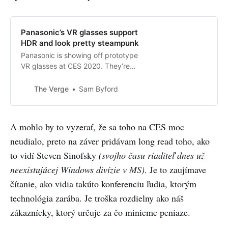
Panasonic’s VR glasses support
HDR and look pretty steampunk
Panasonic is showing off prototype
VR glasses at CES 2020. They’re
the world’s first to support HDR
and have a lightweight form factor.
The Verge
Sam Byford
A mohlo by to vyzerať, že sa toho na CES moc
neudialo, preto na záver pridávam long read toho, ako
to vidí Steven Sinofsky
(svojho času riaditeľ dnes už
neexistujúcej Windows divízie v MS)
. Je to zaujímave
čítanie, ako vidia takúto konferenciu ľudia, ktorým
technológia zarába. Je troška rozdielny ako náš
zákaznícky, ktorý určuje za čo minieme peniaze.