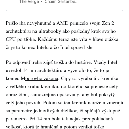
Intel. AMD says the new chips
The Verge
Chaim Gartenberg
benchmark faster head-to-head,
even against Intel’s best 10th Gen
Ice Lake chips.
Prišlo iba nevyhnutné a AMD prinieslo svoju Zen 2
architektúru na ultrabooky ako posledný krok svojho
CPU portfólia. Každému teraz iste vŕta v hlave otázka,
či je to koniec Intelu a čo Intel spravil zle.
Po odpoveď treba zájsť trošku do histórie. Vtedy Intel
uviedol 14 nm architektúru a vyzeralo to, že to je
koniec M
oorovho zákona
. Čipy sa vyrábajú z kremíka,
z veľkého kruhu kremíku, do ktorého sa prenesie celý
obraz čipu, samozrejme opakovaný, aby bol pokrytý
celý jeho povrch. Potom sa ten kremík nareže a zmerajú
sa parametre jednotlivých dielikov, či spĺňajú výstupné
parametre. Pri 14 nm bola tak nejak predpokladaná
veľkosť, ktorá je hraničná a potom vzniká toľko