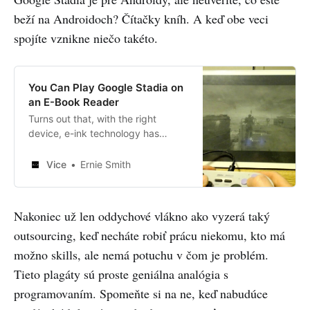
beží na Androidoch? Čítačky kníh. A keď obe veci
spojíte vznikne niečo takéto.
You Can Play Google Stadia on
an E-Book Reader
Turns out that, with the right
device, e-ink technology has
improved enough that it can keep
up with a laggy game-streaming
Vice
Ernie Smith
service.
Nakoniec už len oddychové vlákno ako vyzerá taký
outsourcing, keď necháte robiť prácu niekomu, kto má
možno skills, ale nemá potuchu v čom je problém.
Tieto plagáty sú proste geniálna analógia s
programovaním. Spomeňte si na ne, keď nabudúce