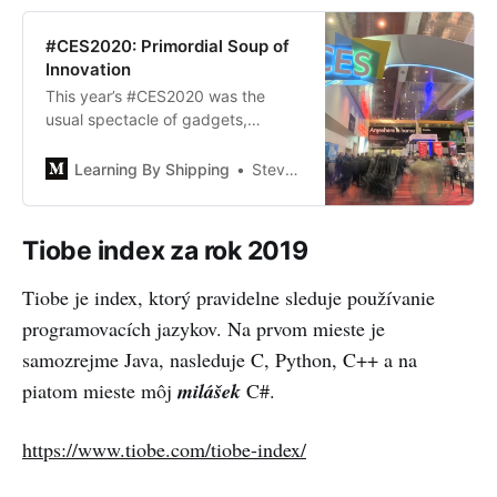
#CES2020: Primordial Soup of
Innovation
This year’s #CES2020 was the
usual spectacle of gadgets,
gizmos, pleasant surprises, and
near misses. Most of all CES
Learning By Shipping
Steven Sinofsky
continues to be an event where
you can see the raw material of the
next big…
Tiobe index za rok 2019
Tiobe je index, ktorý pravidelne sleduje používanie
programovacích jazykov. Na prvom mieste je
samozrejme Java, nasleduje C, Python, C++ a na
piatom mieste môj
milášek
C#.
https://www.tiobe.com/tiobe-index/