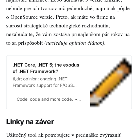
nebude pre ich tvorcov nič jednoduché, najmä ak pôjde
o OpenSource verzie. Preto, ak máte vo firme na
starosti strategické technologické rozhodnutia,
nezabúdajte, že vám zostáva prinajlepšom pár rokov na
to sa prispôsobiť
(nasleduje opinion článok)
.
.NET Core, .NET 5; the exodus
of .NET Framework?
tl,dr; opinion: ongoing .NET
Framework support for F/OSS
libraries may quickly start
evaporating, and this should be a
Code, code and more code.
Marc Gravell
consideration in migr...
Linky na záver
Užitočný tool ak potrebujete v prednáške zvýrazniť