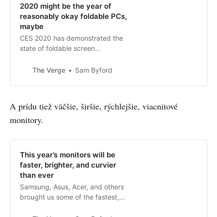
2020 might be the year of
reasonably okay foldable PCs,
maybe
CES 2020 has demonstrated the
state of foldable screen
technology. On one hand, the
showings have convinced me that
The Verge
Sam Byford
these products will be a big deal at
some point. On the other, they’ve
convinced me that that point is
A prídu tiež väčšie, širšie, rýchlejšie, viacnitové
some way off.
monitory.
This year’s monitors will be
faster, brighter, and curvier
than ever
Samsung, Asus, Acer, and others
brought us some of the fastest,
brightest, largest, and curviest