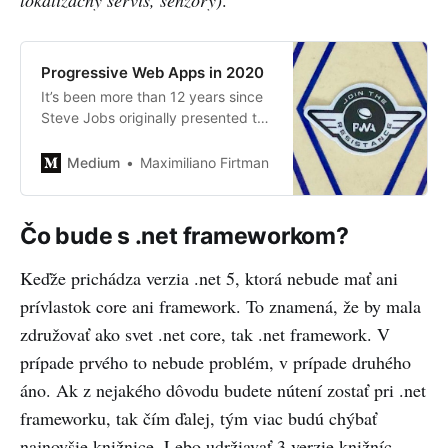
lokalizačný servis, senzory)
.
Progressive Web Apps in 2020
It’s been more than 12 years since
Steve Jobs originally presented the
idea of web apps “that look exactly
and behave exactly like native
Medium
Maximiliano Firtman
apps,” and it’s been more than 4
years since the term “PWA”…
Čo bude s .net frameworkom?
Keďže prichádza verzia .net 5, ktorá nebude mať ani
prívlastok core ani framework. To znamená, že by mala
združovať ako svet .net core, tak .net framework. V
prípade prvého to nebude problém, v prípade druhého
áno. Ak z nejakého dôvodu budete nútení zostať pri .net
frameworku, tak čím ďalej, tým viac budú chýbať
najnovšie knižnice. Lebo udržiavať 3 verzie knižníc,