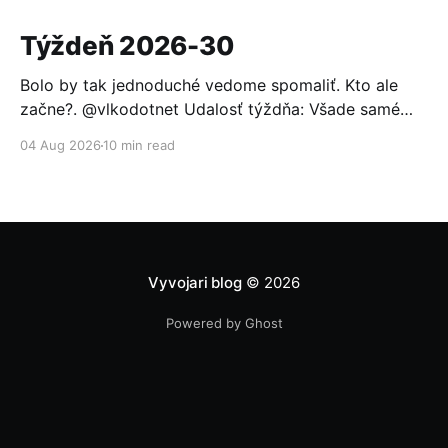
Týždeň 2026-30
Bolo by tak jednoduché vedome spomaliť. Kto ale
začne?. @vlkodotnet Udalosť týždňa: Všade samé
reakcie Po minulotýždňovom oznámení, že OpenAI sa
04 Aug 2026
10 min read
nabúrala do Hugging Face a ten sa nevedel brániť
bežnými modelmi (pomohol až otvorený model GLM
5.2), to nemohlo ostať bez odozvy. Prvou reakciou
bolo založenie aliancie za
Vyvojari blog
© 2026
Powered by Ghost