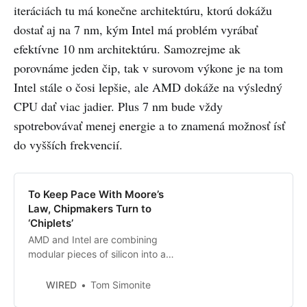
iteráciách tu má konečne architektúru, ktorú dokážu
dostať aj na 7 nm, kým Intel má problém vyrábať
efektívne 10 nm architektúru. Samozrejme ak
porovnáme jeden čip, tak v surovom výkone je na tom
Intel stále o čosi lepšie, ale AMD dokáže na výsledný
CPU dať viac jadier. Plus 7 nm bude vždy
spotrebovávať menej energie a to znamená možnosť ísť
do vyšších frekvencií.
To Keep Pace With Moore’s
Law, Chipmakers Turn to
‘Chiplets’
AMD and Intel are combining
modular pieces of silicon into a
single chip, like assembling Lego
blocks.
WIRED
Tom Simonite