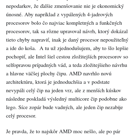
nepodarkov, že ďalšie zmenšovanie nie je ekonomický
únosné. Aby napríklad z vypálených 4-jadrových
procesorov bolo čo najviac kompletných a funkčných
procesorov, tak sa rôzne upravoval návrh, ktorý dokázal
tieto chyby napraviť, inak je daný procesor nepoužiteľný
a ide do koša. A tu už zjednodušujem, aby to šlo lepšie
pochopiť, ale Intel šiel cestou zložitejších procesorov so
selfopravou prípadných vád, a teda zložitejšieho návrhu
a hlavne väčšej plochy čipu. AMD navrhlo novú
architektúru, ktorá je jednoduchšia a v podstate
nevypáli celý čip na jeden vrz, ale z menších kúskov
následne poskladá výsledný multicore čip podobne ako
lego. Síce zopár bude vadných, ale jeden čip nezabije
celý procesor.
Je pravda, že to najskôr AMD moc nešlo, ale po pár