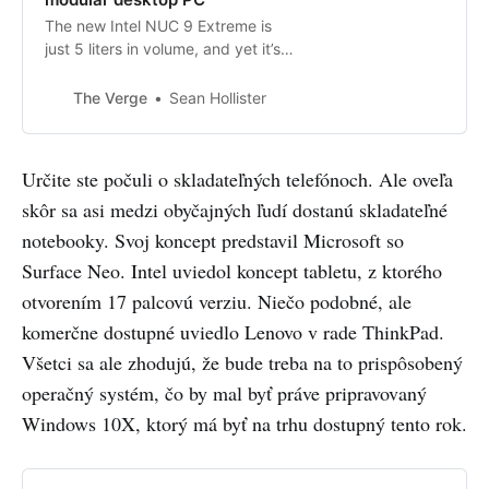
The new Intel NUC 9 Extreme is
just 5 liters in volume, and yet it’s
theoretically easier to upgrade
than desktops twice its size,
The Verge
Sean Hollister
thanks to its NUC Element modules
that let you swap out its CPU,
memory, storage, wireless, and
Určite ste počuli o skladateľných telefónoch. Ale oveľa
ports.
skôr sa asi medzi obyčajných ľudí dostanú skladateľné
notebooky. Svoj koncept predstavil Microsoft so
Surface Neo. Intel uviedol koncept tabletu, z ktorého
otvorením 17 palcovú verziu. Niečo podobné, ale
komerčne dostupné uviedlo Lenovo v rade ThinkPad.
Všetci sa ale zhodujú, že bude treba na to prispôsobený
operačný systém, čo by mal byť práve pripravovaný
Windows 10X, ktorý má byť na trhu dostupný tento rok.