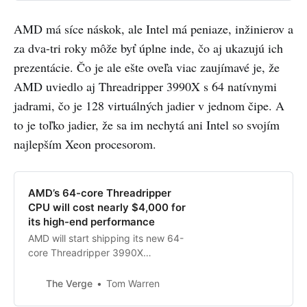
AMD má síce náskok, ale Intel má peniaze, inžinierov a
za dva-tri roky môže byť úplne inde, čo aj ukazujú ich
prezentácie. Čo je ale ešte oveľa viac zaujímavé je, že
AMD uviedlo aj Threadripper 3990X s 64 natívnymi
jadrami, čo je 128 virtuálných jadier v jednom čipe. A
to je toľko jadier, že sa im nechytá ani Intel so svojím
najlepším Xeon procesorom.
AMD’s 64-core Threadripper
CPU will cost nearly $4,000 for
its high-end performance
AMD will start shipping its new 64-
core Threadripper 3990X
processors in February. Priced at
$3,990, these are designed for
The Verge
Tom Warren
high-end desktop PCs used by