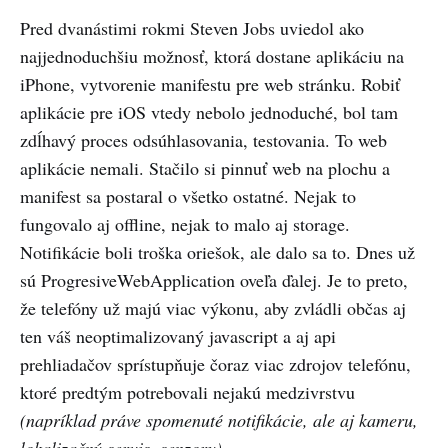
Pred dvanástimi rokmi Steven Jobs uviedol ako
najjednoduchšiu možnosť, ktorá dostane aplikáciu na
iPhone, vytvorenie manifestu pre web stránku. Robiť
aplikácie pre iOS vtedy nebolo jednoduché, bol tam
zdĺhavý proces odsúhlasovania, testovania. To web
aplikácie nemali. Stačilo si pinnuť web na plochu a
manifest sa postaral o všetko ostatné. Nejak to
fungovalo aj offline, nejak to malo aj storage.
Notifikácie boli troška oriešok, ale dalo sa to. Dnes už
sú ProgresiveWebApplication oveľa ďalej. Je to preto,
že telefóny už majú viac výkonu, aby zvládli občas aj
ten váš neoptimalizovaný javascript a aj api
prehliadačov sprístupňuje čoraz viac zdrojov telefónu,
ktoré predtým potrebovali nejakú medzivrstvu
(napríklad práve spomenuté notifikácie, ale aj kameru,