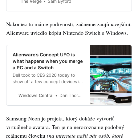
monitors ever at CES 2020,
The Verge
Sam Byford
including 360Hz variable refresh
rate, 1000R curvature, DisplayHDR
1400 brightness, and Mini LED.
Nakoniec tu máme podivnosti, začneme zaujímavejšími.
Alienware uviedlo kópiu Nintendo Switch s Windows.
Alienware’s Concept UFO is
what happens when you merge
a PC and a Switch
Dell took to CES 2020 today to
show off a few concept devices it
has kicking around. One of the
most interesting is the Alienware
Windows Central
Dan Thorp-Lancaster
Concept UFO, which is what would
happen if you merged a PC with a
Nintendo Switch.
Samsung Neon je projekt, ktorý dokáže vytvoriť
virtuálneho avatara. Ten je na nerozoznanie podobný
reálnemu človeku
(na internete našli pár osôb, ktoré