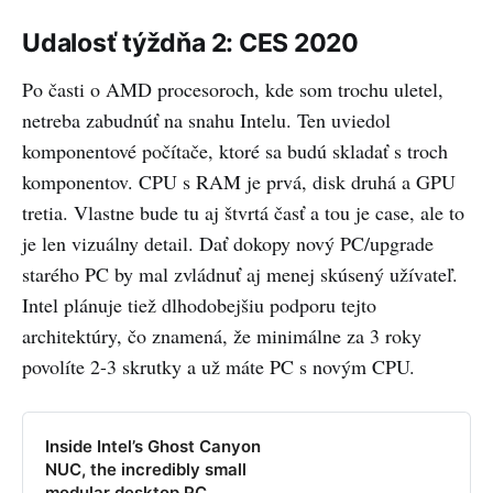
professionals
Udalosť týždňa 2: CES 2020
Po časti o AMD procesoroch, kde som trochu uletel,
netreba zabudnúť na snahu Intelu. Ten uviedol
komponentové počítače, ktoré sa budú skladať s troch
komponentov. CPU s RAM je prvá, disk druhá a GPU
tretia. Vlastne bude tu aj štvrtá časť a tou je case, ale to
je len vizuálny detail. Dať dokopy nový PC/upgrade
starého PC by mal zvládnuť aj menej skúsený užívateľ.
Intel plánuje tiež dlhodobejšiu podporu tejto
architektúry, čo znamená, že minimálne za 3 roky
povolíte 2-3 skrutky a už máte PC s novým CPU.
Inside Intel’s Ghost Canyon
NUC, the incredibly small
modular desktop PC