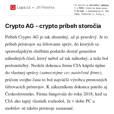
Slovenská federativní republika
připojila k Internetu. Od té doby se
Lupa.cz
Jiří Peterka
síť změnila k nepoznání.
Crypto AG - crypto príbeh storočia
Príbeh Crypto AG je tak absurdný, až je pravdivý. Je to
príbeh prístrojov na šifrovanie správ, do ktorých sa
spravodajským službám podarilo dostať generátor
náhodných čísel, ktorý nebol až tak náhodný, a teda bol
prelomiteľný. Neskôr dokonca firmu CIA kúpila úplne
do vlastnej správy
(samozrejme cez nastrčené firmy)
,
pričom svojho času to bol najväčší výrobca prenosných
šifrovacích prístrojov. K zákazníkom dokonca patrilo aj
Československo. Firma fungovala do roku 2018, keď sa
CIA ako tajný vlastník rozhodol, že v dobe PC a
mobilov sú takéto prístroje zastarané.