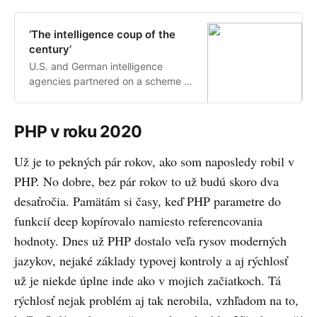
‘The intelligence coup of the
century’
U.S. and German intelligence
agencies partnered on a scheme to
dupe dozens of nations into buying
rigged encryption systems —
taking their money and stealing
PHP v roku 2020
their secrets.
Už je to pekných pár rokov, ako som naposledy robil v
PHP. No dobre, bez pár rokov to už budú skoro dva
desaťročia. Pamätám si časy, keď PHP parametre do
funkcií deep kopírovalo namiesto referencovania
hodnoty. Dnes už PHP dostalo veľa rysov moderných
jazykov, nejaké základy typovej kontroly a aj rýchlosť
už je niekde úplne inde ako v mojich začiatkoch. Tá
rýchlosť nejak problém aj tak nerobila, vzhľadom na to,