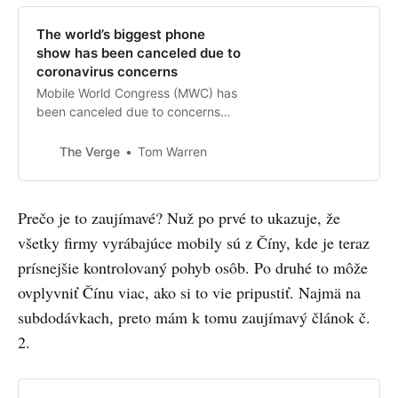
The world’s biggest phone
show has been canceled due to
coronavirus concerns
Mobile World Congress (MWC) has
been canceled due to concerns
over the spread of coronavirus.
GSMA, the organizer of the event,
The Verge
Tom Warren
had been hoping to keep MWC
going, but dozens of exhibitors
withdrew over health concerns for
Prečo je to zaujímavé? Nuž po prvé to ukazuje, že
employees and attendees.
všetky firmy vyrábajúce mobily sú z Číny, kde je teraz
prísnejšie kontrolovaný pohyb osôb. Po druhé to môže
ovplyvniť Čínu viac, ako si to vie pripustiť. Najmä na
subdodávkach, preto mám k tomu zaujímavý článok č.
2.