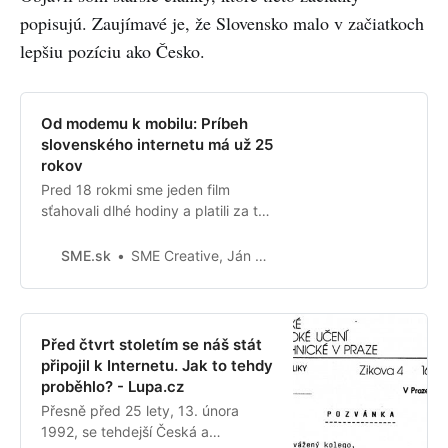
popisujú. Zaujímavé je, že Slovensko malo v začiatkoch
lepšiu pozíciu ako Česko.
Od modemu k mobilu: Príbeh
slovenského internetu má už 25
rokov
Pred 18 rokmi sme jeden film
sťahovali dlhé hodiny a platili za to
stovky korún.
SME.sk
SME Creative, Ján Michalek pre O2
Před čtvrt stoletím se náš stát
připojil k Internetu. Jak to tehdy
proběhlo? - Lupa.cz
Přesně před 25 lety, 13. února
1992, se tehdejší Česká a