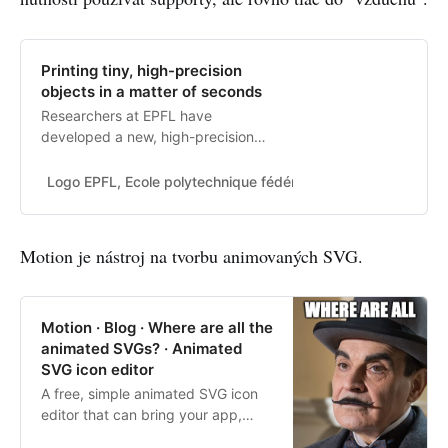
Printing tiny, high-precision
objects in a matter of seconds
Researchers at EPFL have
developed a new, high-precision
method for 3D-printing small, soft
objects. The process, which takes
Logo EPFL, Ecole polytechnique fédérale de Lausanne
Sar
less than 30 seconds from start to
finish, has potential applications in
a wide range of fields, including 3D
Motion je nástroj na tvorbu animovaných SVG.
bioprinting.
Motion · Blog · Where are all the
animated SVGs? · Animated
SVG icon editor
A free, simple animated SVG icon
editor that can bring your app,
website or project to life!