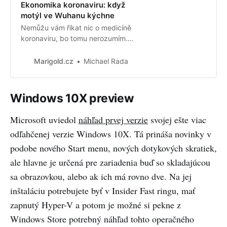
Ekonomika koronaviru: když
motýl ve Wuhanu kýchne
Nemůžu vám říkat nic o medicíně
koronaviru, bo tomu nerozumím.
Povím vám ale něco málo o
ekonomice v momentě, kdy
Marigold.cz
Michael Rada
nachcípaný motýl máchl křídly ve
Wuhanu. Před pár dny skončil
čínský nový rok, měsíční období,
Windows 10X preview
ve kterém čínské fabriky v
podstatě nefungují, protože dávají
Microsoft uviedol
náhľad prvej verzie
svojej ešte viac
kolem svátků lidem volno. Let…
odľahčenej verzie Windows 10X. Tá prináša novinky v
podobe nového Start menu, nových dotykových skratiek,
ale hlavne je určená pre zariadenia buď so skladajúcou
sa obrazovkou, alebo ak ich má rovno dve. Na jej
inštaláciu potrebujete byť v Insider Fast ringu, mať
zapnutý Hyper-V a potom je možné si pekne z
Windows Store potrebný náhľad tohto operačného