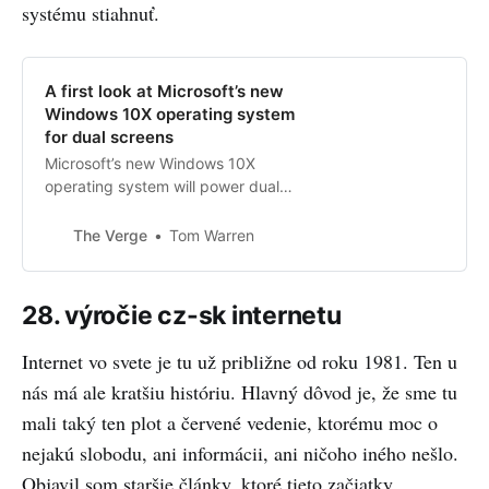
systému stiahnuť.
A first look at Microsoft’s new
Windows 10X operating system
for dual screens
Microsoft’s new Windows 10X
operating system will power dual-
screen devices like the Surface
Neo. A new emulator gives us a
The Verge
Tom Warren
first look at the changes Microsoft
is making, and how it’s modernizing
Windows 10 in the process.
28. výročie cz-sk internetu
Internet vo svete je tu už približne od roku 1981. Ten u
nás má ale kratšiu históriu. Hlavný dôvod je, že sme tu
mali taký ten plot a červené vedenie, ktorému moc o
nejakú slobodu, ani informácii, ani ničoho iného nešlo.
Objavil som staršie články, ktoré tieto začiatky