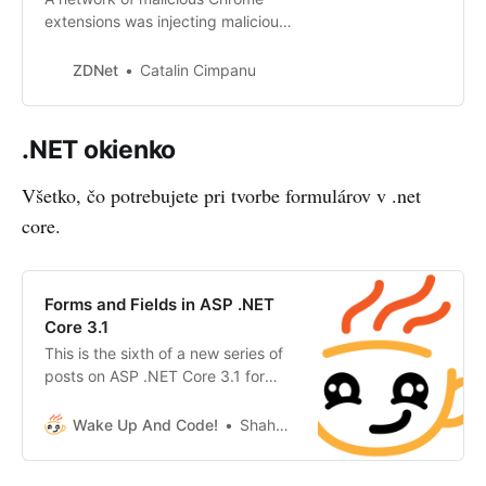
extensions was injecting malicious
ads in millions of Chrome installs.
ZDNet
Catalin Cimpanu
.NET okienko
Všetko, čo potrebujete pri tvorbe formulárov v .net
core.
Forms and Fields in ASP .NET
Core 3.1
This is the sixth of a new series of
posts on ASP .NET Core 3.1 for
2020. In this series, we’ll cover 26
topics over a span of 26 weeks
Wake Up And Code!
Shahed C
from January through June 2020,
titled AS…