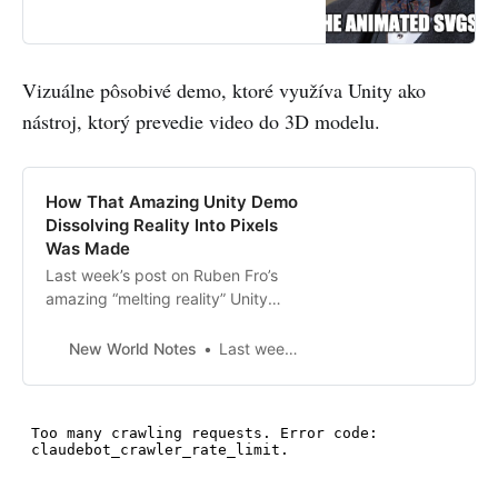
Vizuálne pôsobivé demo, ktoré využíva Unity ako
nástroj, ktorý prevedie video do 3D modelu.
How That Amazing Unity Demo
Dissolving Reality Into Pixels
Was Made
Last week’s post on Ruben Fro’s
amazing “melting reality” Unity
demo dazzled many. Fortunately,
he recently shared with me some
New World Notes
Last week’s post
of his creative process that made it
possible: “So, I’m using 360
cameras to record streets and
daily life, then...