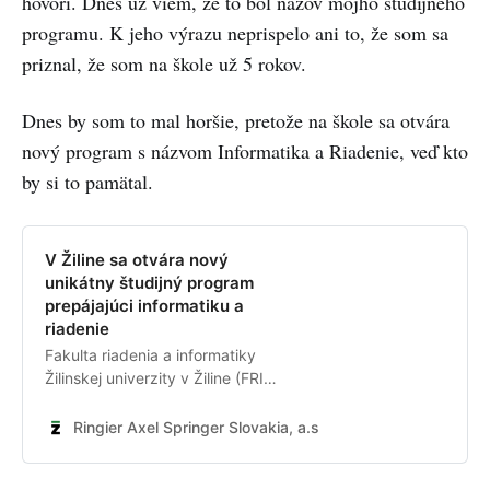
hovorí. Dnes už viem, že to bol názov môjho študijného
programu. K jeho výrazu neprispelo ani to, že som sa
priznal, že som na škole už 5 rokov.
Dnes by som to mal horšie, pretože na škole sa otvára
nový program s názvom Informatika a Riadenie, veď kto
by si to pamätal.
V Žiline sa otvára nový
unikátny študijný program
prepájajúci informatiku a
riadenie
Fakulta riadenia a informatiky
Žilinskej univerzity v Žiline (FRI
UNIZA) otvára v akademickom
roku 2020/2021 nový bakalársky
Ringier Axel Springer Slovakia, a.s.
Inzercia
študijný program informatika a
riadenie. Tento študijný program