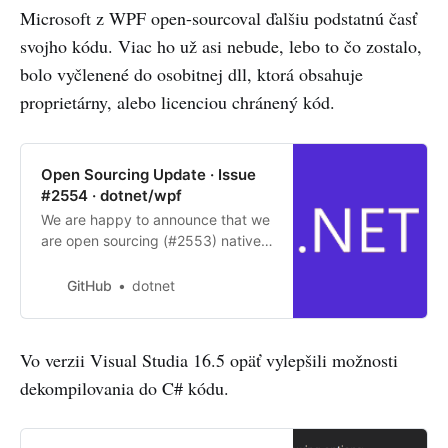
Microsoft z WPF open-sourcoval ďalšiu podstatnú časť
svojho kódu. Viac ho už asi nebude, lebo to čo zostalo,
bolo vyčlenené do osobitnej dll, ktorá obsahuje
proprietárny, alebo licenciou chránený kód.
Open Sourcing Update · Issue
#2554 · dotnet/wpf
We are happy to announce that we
are open sourcing (#2553) native
components in WPF –
wpfgfx_cor3.dll and
GitHub
dotnet
penimc_cor3.dll. With this, we have
completed all planned open-
sourcing work for WPF on .NE...
Vo verzii Visual Studia 16.5 opäť vylepšili možnosti
dekompilovania do C# kódu.