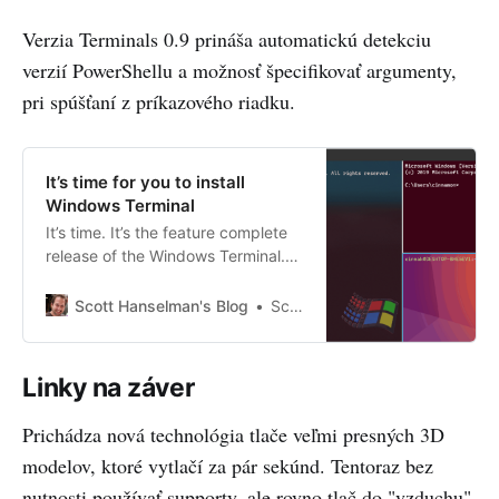
Verzia Terminals 0.9 prináša automatickú detekciu
verzií PowerShellu a možnosť špecifikovať argumenty,
pri spúšťaní z príkazového riadku.
It’s time for you to install
Windows Terminal
It’s time. It’s the feature complete
release of the Windows Terminal.
Stop reading, and go install it. I’ll
wait here. You done? OK. You can
Scott Hanselman's Blog
Scott Hanselman
download the ... ...
Linky na záver
Prichádza nová technológia tlače veľmi presných 3D
modelov, ktoré vytlačí za pár sekúnd. Tentoraz bez
nutnosti používať supporty, ale rovno tlač do "vzduchu".