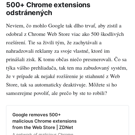
bol pripravený na základe 30
500+ Chrome extensions
ročných skúseností v odbornej
odstránených
príprave úspešných informatikov a
manažérov a na zák…
Neviem, čo mohlo Google tak dlho trvať, aby zistil a
odobral z Chrome Web Store viac ako 500 škodlivých
rozšírení. Tie sa živili tým, že zachytávali a
nahradzovali reklamy za svoje vlastné, ktoré im
prinášali zisk. K tomu občas niečo presmerovali. Čo sa
týka vášho prehliadača, tak ten ma zabudovaný systém,
že v prípade ak nejaké rozšírenie je stiahnuté z Web
Store, tak sa automaticky deaktivuje. Môžete si ho
samozrejme povoliť, ale prečo by ste to robili?
Google removes 500+
malicious Chrome extensions
from the Web Store | ZDNet
A network of malicious Chrome