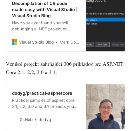
Decompilation of C# code
made easy with Visual Studio |
Visual Studio Blog
Have you ever found yourself
debugging a .NET project or
memory dump only to be
confronted with a No Symbols
Visual Studio Blog
Mark Downie
Loaded page? Or maybe
experienced an exception
occurring in a 3rd party .NET
Vznikol projekt zahŕňajúci 306 príkladov pre ASP.NET
assembly but had no source code
Core 2.1, 2.2, 3.0 a 3.1.
to figure out why?
dodyg/practical-aspnetcore
Practical samples of aspnet core
2.1, 2.2, 3.0 and 3.1 projects you
can use. Readme contains
explanations on all projects. -
GitHub
dodyg
dodyg/practical-aspnetcore