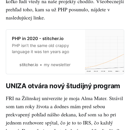
koľko ľudí vtedy na naše projekty chodilo. Všeobecnejší
prehľad toho, kam sa už PHP posunulo, nájdete v
nasledujúcej linke.
PHP in 2020 - stitcher.io
PHP isn’t the same old crappy
language it was ten years ago
stitcher.io
my newsletter
UNIZA otvára nový študijný program
FRI na Žilinskej univerzite je moja Alma Mater. Strávil
som tam roky života a dodnes mám pred sebou
prekvapený pohľad nášho dekana, keď som sa ho pri
jednom rozhovore spýtal, čo je to to IRS, čo každý