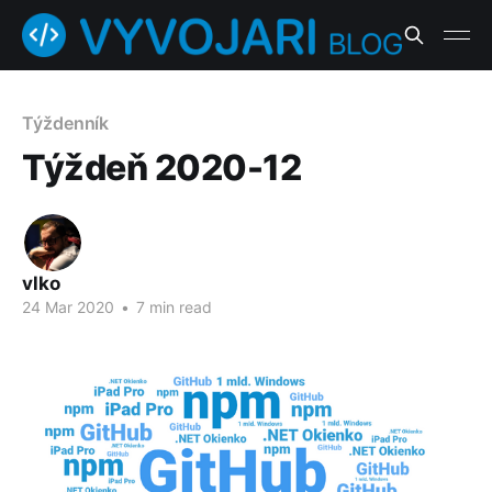
Týždenník
Týždeň 2020-12
vlko
24 Mar 2020
•
7 min read