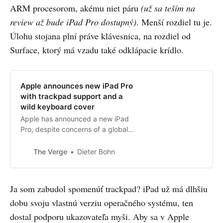
ARM procesorom, akému niet páru
(už sa teším na
review až bude iPad Pro dostupný)
. Menší rozdiel tu je.
Úlohu stojana plní práve klávesnica, na rozdiel od
Surface, ktorý má vzadu také odklápacie krídlo.
Apple announces new iPad Pro
with trackpad support and a
wild keyboard cover
Apple has announced a new iPad
Pro, despite concerns of a global
economic slowdown due to the
novel coronavirus pandemic. The
The Verge
Dieter Bohn
new iPad has been long expected
and was rumored to include a
triple-camera system and support
Ja som zabudol spomenúť trackpad? iPad už má dlhšiu
for a trackpad or mouse.
dobu svoju vlastnú verziu operačného systému, ten
dostal podporu ukazovateľa myši. Aby sa v Apple