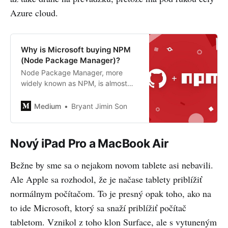
Azure cloud.
Why is Microsoft buying NPM
(Node Package Manager)?
Node Package Manager, more
widely known as NPM, is almost
the default package manager of
NodeJS platform, though other
Medium
Bryant Jimin Son
famous package manager Yarn
also exists. Microsoft recently
surprised the…
Nový iPad Pro a MacBook Air
Bežne by sme sa o nejakom novom tablete asi nebavili.
Ale Apple sa rozhodol, že je načase tablety priblížiť
normálnym počítačom. To je presný opak toho, ako na
to ide Microsoft, ktorý sa snaží priblížiť počítač
tabletom. Vznikol z toho klon Surface, ale s vytuneným