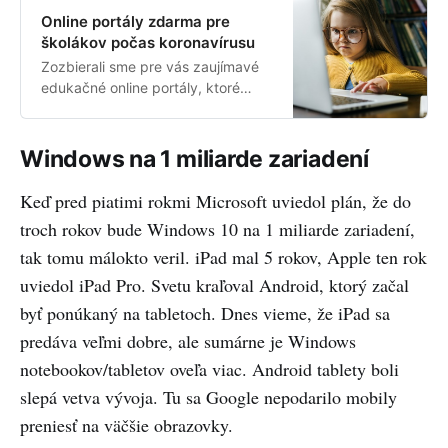
Online portály zdarma pre
školákov počas koronavírusu
Zozbierali sme pre vás zaujímavé
edukačné online portály, ktoré
sprístupnili svoj obsah počas tohto
mimoriadneho obdobia ZDARMA
alebo pripravili obsah, ktorý
Windows na 1 miliarde zariadení
pomôže deťom ale i rodičom zabiť
doma nudu.
Keď pred piatimi rokmi Microsoft uviedol plán, že do
troch rokov bude Windows 10 na 1 miliarde zariadení,
tak tomu málokto veril. iPad mal 5 rokov, Apple ten rok
uviedol iPad Pro. Svetu kraľoval Android, ktorý začal
byť ponúkaný na tabletoch. Dnes vieme, že iPad sa
predáva veľmi dobre, ale sumárne je Windows
notebookov/tabletov oveľa viac. Android tablety boli
slepá vetva vývoja. Tu sa Google nepodarilo mobily
preniesť na väčšie obrazovky.