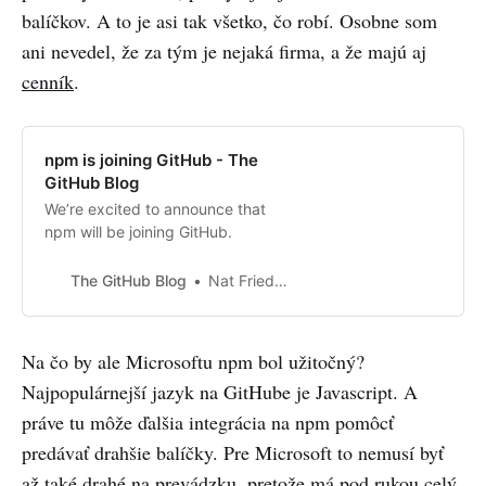
balíčkov. A to je asi tak všetko, čo robí. Osobne som
ani nevedel, že za tým je nejaká firma, a že majú aj
cenník
.
npm is joining GitHub - The
GitHub Blog
We’re excited to announce that
npm will be joining GitHub.
The GitHub Blog
Nat Friedman
Na čo by ale Microsoftu npm bol užitočný?
Najpopulárnejší jazyk na GitHube je Javascript. A
práve tu môže ďalšia integrácia na npm pomôcť
predávať drahšie balíčky. Pre Microsoft to nemusí byť
až také drahé na prevádzku, pretože má pod rukou celý