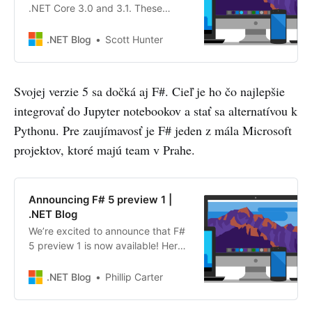
.NET Core 3.0 and 3.1. These
versions added the desktop app
models Windows Forms (WinForms)
.NET Blog
Scott Hunter
and WPF, ASP.NET Blazor for
building single page applications
and gRPC for cross-platform,
Svojej verzie 5 sa dočká aj F#. Cieľ je ho čo najlepšie
contract-based messaging. We
integrovať do Jupyter notebookov a stať sa alternatívou k
also added templates for building
services,
Pythonu. Pre zaujímavosť je F# jeden z mála Microsoft
projektov, ktoré majú team v Prahe.
Announcing F# 5 preview 1 |
.NET Blog
We’re excited to announce that F#
5 preview 1 is now available! Here’s
how to get it: Install .NET 5
preview SDKInstall Jupyter
.NET Blog
Phillip Carter
Notebooks for .NET If you’re using
Visual Studio on Windows, you’ll