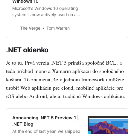
Windows 10
Microsoft’s Windows 10 operating
system is now actively used on a
billion devices. It has taken
Microsoft nearly five years to hit
The Verge
Tom Warren
this milestone, two years later than
it had originally planned.
.NET okienko
Je to tu. Prvá verzia .NET 5 prináša spoločné BCL, a
teda príchod mono a Xamarin aplikácii do spoločného
košiara. To znamená, že v jednom frameworku môžete
urobiť Web aplikáciu pre cloud, mobilné aplikácie pre
iOS alebo Android, ale aj tradičnú Windows aplikáciu.
Announcing .NET 5 Preview 1 |
.NET Blog
At the end of last year, we shipped