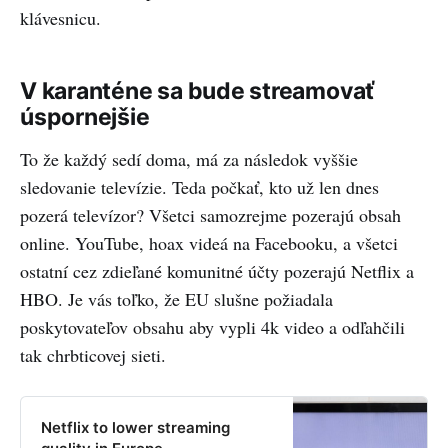
klávesnicu.
V karanténe sa bude streamovať
úspornejšie
To že každý sedí doma, má za následok vyššie
sledovanie televízie. Teda počkať, kto už len dnes
pozerá televízor? Všetci samozrejme pozerajú obsah
online. YouTube, hoax videá na Facebooku, a všetci
ostatní cez zdieľané komunitné účty pozerajú Netflix a
HBO. Je vás toľko, že EU slušne požiadala
poskytovateľov obsahu aby vypli 4k video a odľahčili
tak chrbticovej sieti.
Netflix to lower streaming