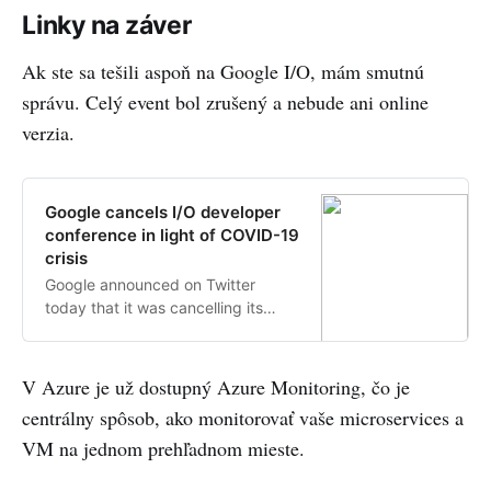
need both the .NET 5 preview SDK
Linky na záver
and Visual Studio Preview installed.
Ak ste sa tešili aspoň na Google I/O, mám smutnú
správu. Celý event bol zrušený a nebude ani online
verzia.
Google cancels I/O developer
conference in light of COVID-19
crisis
Google announced on Twitter
today that it was cancelling its
annual I/O developer conference
out of concern for the health and
safety of all involved. It will not be
V Azure je už dostupný Azure Monitoring, čo je
holding any online conference in its
centrálny spôsob, ako monitorovať vaše microservices a
place either. “Out of concern for
VM na jednom prehľadnom mieste.
the health and safety of our
developers, employees, and local