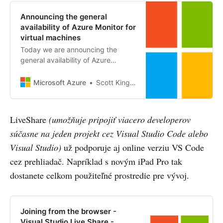
communities — and in […]
Announcing the general
availability of Azure Monitor for
virtual machines
Today we are announcing the
general availability of Azure
Monitor for virtual machines (VMs),
which provides an in-depth view of
Microsoft Azure
Scott Kinghorn
VM performance trends and
dependencies.
LiveShare
(umožňuje pripojiť viacero developerov
súčasne na jeden projekt cez Visual Studio Code alebo
Visual Studio)
už podporuje aj online verziu VS Code
cez prehliadač. Napríklad s novým iPad Pro tak
dostanete celkom použiteľné prostredie pre vývoj.
Joining from the browser -
Visual Studio Live Share -