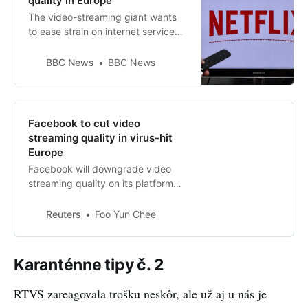
quality in Europe
The video-streaming giant wants
to ease strain on internet service
providers.
BBC News
BBC News
Facebook to cut video
streaming quality in virus-hit
Europe
Facebook will downgrade video
streaming quality on its platform
and on Instagram in Europe, the
latest U.S. tech giant to respond to
Reuters
Foo Yun Chee
an EU call to stave off internet
gridlock as thousands work from
home due to the coronavirus
Karanténne tipy č. 2
outbreak.
RTVS zareagovala trošku neskôr, ale už aj u nás je