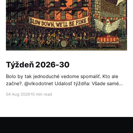
Týždeň 2026-30
Bolo by tak jednoduché vedome spomaliť. Kto ale
začne?. @vlkodotnet Udalosť týždňa: Všade samé
reakcie Po minulotýždňovom oznámení, že OpenAI sa
04 Aug 2026
10 min read
nabúrala do Hugging Face a ten sa nevedel brániť
bežnými modelmi (pomohol až otvorený model GLM
5.2), to nemohlo ostať bez odozvy. Prvou reakciou
bolo založenie aliancie za