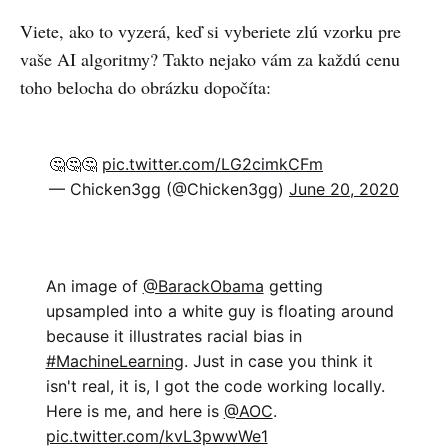
Area 120, to help users track their
interests. The app is like a modern
Viete, ako to vyzerá, keď si vyberiete zlú vzorku pre
rethinking of the Google Alerts
vaše AI algoritmy? Takto nejako vám za každú cenu
service, which allows users to
toho belocha do obrázku dopočíta:
monitor the web for specific
content. Except instead of sending
emails about new Google Search
results, […]
🤔🤔🤔
pic.twitter.com/LG2cimkCFm
— Chicken3gg (@Chicken3gg)
June 20, 2020
An image of
@BarackObama
getting
upsampled into a white guy is floating around
because it illustrates racial bias in
#MachineLearning
. Just in case you think it
isn't real, it is, I got the code working locally.
Here is me, and here is
@AOC
.
pic.twitter.com/kvL3pwwWe1