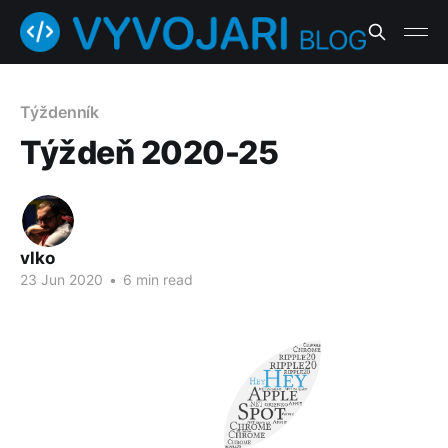
Týždenník
Týždeň 2020-25
vlko
23 Jun 2020
•
6 min read