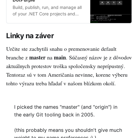
Build, publish, run, and manage all
of your .NET Core projects and
tools in just a few clicks without
ever typing a dotnet command.
Linky na záver
Určite ste zachytili snahu o premenovanie default
master
main
branche z
na
. Súčasný názov je z dôvodov
aktuálnych protestov troška spoločensky neprípustný.
Tentoraz sú v tom Američania nevinne, korene výberu
tohto výrazu treba hľadať v našom blízkom okolí.
I picked the names "master" (and "origin") in
the early Git tooling back in 2005.
(this probably means you shouldn't give much
weight to my name preferences :) )