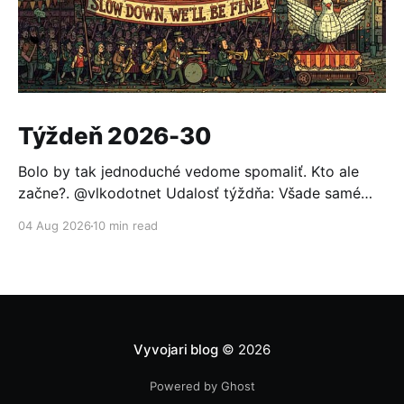
Týždeň 2026-30
Bolo by tak jednoduché vedome spomaliť. Kto ale
začne?. @vlkodotnet Udalosť týždňa: Všade samé
reakcie Po minulotýždňovom oznámení, že OpenAI sa
04 Aug 2026
10 min read
nabúrala do Hugging Face a ten sa nevedel brániť
bežnými modelmi (pomohol až otvorený model GLM
5.2), to nemohlo ostať bez odozvy. Prvou reakciou
bolo založenie aliancie za
Vyvojari blog
© 2026
Powered by Ghost