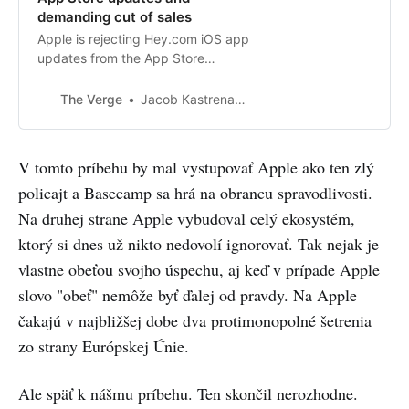
demanding cut of sales
Apple is rejecting Hey.com iOS app
updates from the App Store
because the service doesn’t offer
an in-app subscription, says
The Verge
Jacob Kastrenakes
Basecamp CTO David Heinemeier
Hansson.
V tomto príbehu by mal vystupovať Apple ako ten zlý
policajt a Basecamp sa hrá na obrancu spravodlivosti.
Na druhej strane Apple vybudoval celý ekosystém,
ktorý si dnes už nikto nedovolí ignorovať. Tak nejak je
vlastne obeťou svojho úspechu, aj keď v prípade Apple
slovo "obeť" nemôže byť ďalej od pravdy. Na Apple
čakajú v najbližšej dobe dva protimonopolné šetrenia
zo strany Európskej Únie.
Ale späť k nášmu príbehu. Ten skončil nerozhodne.