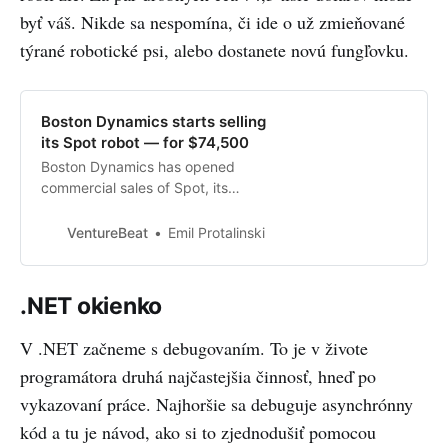
byť váš. Nikde sa nespomína, či ide o už zmieňované
týrané robotické psi, alebo dostanete novú fungľovku.
Boston Dynamics starts selling
its Spot robot — for $74,500
Boston Dynamics has opened
commercial sales of Spot, its
quadruped robot priced at
$74,500, to businesses in the U.S.
VentureBeat
Emil Protalinski
It ships in six to eight weeks.
.NET okienko
V .NET začneme s debugovaním. To je v živote
programátora druhá najčastejšia činnosť, hneď po
vykazovaní práce. Najhoršie sa debuguje asynchrónny
kód a tu je návod, ako si to zjednodušiť pomocou