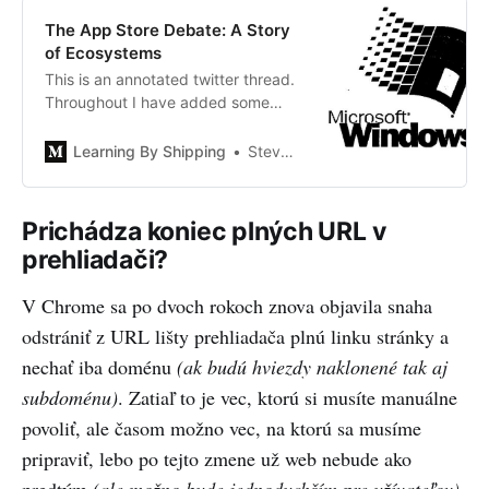
The App Store Debate: A Story
of Ecosystems
This is an annotated twitter thread.
Throughout I have added some
additional context based on the
discussion including: the rationality
Learning By Shipping
Steven Sinofsky
of ecosystem actors, ecosystem
optimization, most favored…
Prichádza koniec plných URL v
prehliadači?
V Chrome sa po dvoch rokoch znova objavila snaha
odstrániť z URL lišty prehliadača plnú linku stránky a
nechať iba doménu
(ak budú hviezdy naklonené tak aj
subdoménu)
. Zatiaľ to je vec, ktorú si musíte manuálne
povoliť, ale časom možno vec, na ktorú sa musíme
pripraviť, lebo po tejto zmene už web nebude ako