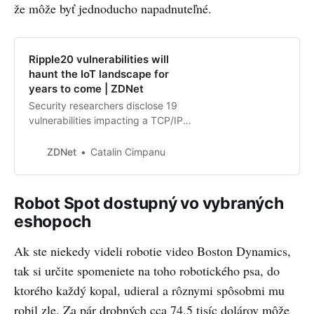
že môže byť jednoducho napadnuteľné.
Ripple20 vulnerabilities will
haunt the IoT landscape for
years to come | ZDNet
Security researchers disclose 19
vulnerabilities impacting a TCP/IP
library found at the base of many
IoT products.
ZDNet
Catalin Cimpanu
Robot Spot dostupný vo vybraných
eshopoch
Ak ste niekedy videli robotie video Boston Dynamics,
tak si určite spomeniete na toho robotického psa, do
ktorého každý kopal, udieral a rôznymi spôsobmi mu
robil zle. Za pár drobných cca 74,5 tisíc dolárov môže