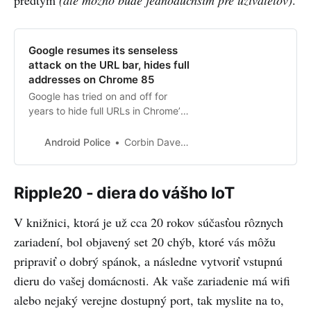
predtým
(ale možno bude jednoduchším pre užívateľov)
.
Google resumes its senseless
attack on the URL bar, hides full
addresses on Chrome 85
Google has tried on and off for
years to hide full URLs in Chrome’s
address bar, because apparently
long web addresses are scary and
Android Police
Corbin Davenport
evil. Despite the
Ripple20 - diera do vášho IoT
V knižnici, ktorá je už cca 20 rokov súčasťou rôznych
zariadení, bol objavený set 20 chýb, ktoré vás môžu
pripraviť o dobrý spánok, a následne vytvoriť vstupnú
dieru do vašej domácnosti. Ak vaše zariadenie má wifi
alebo nejaký verejne dostupný port, tak myslite na to,