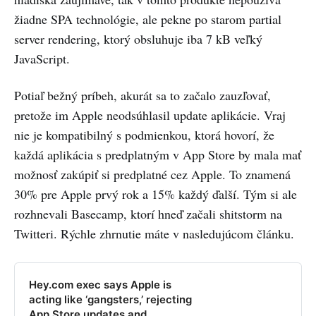
žiadne SPA technológie, ale pekne po starom partial
server rendering, ktorý obsluhuje iba 7 kB veľký
JavaScript.
Potiaľ bežný príbeh, akurát sa to začalo zauzľovať,
pretože im Apple neodsúhlasil update aplikácie. Vraj
nie je kompatibilný s podmienkou, ktorá hovorí, že
každá aplikácia s predplatným v App Store by mala mať
možnosť zakúpiť si predplatné cez Apple. To znamená
30% pre Apple prvý rok a 15% každý ďalší. Tým si ale
rozhnevali Basecamp, ktorí hneď začali shitstorm na
Twitteri. Rýchle zhrnutie máte v nasledujúcom článku.
Hey.com exec says Apple is
acting like ‘gangsters,’ rejecting
App Store updates and