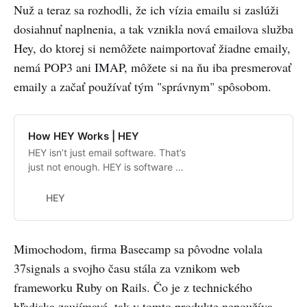
Nuž a teraz sa rozhodli, že ich vízia emailu si zaslúži
dosiahnuť naplnenia, a tak vznikla nová emailova služba
Hey, do ktorej si nemôžete naimportovať žiadne emaily,
nemá POP3 ani IMAP, môžete si na ňu iba presmerovať
emaily a začať používať tým "správnym" spôsobom.
How HEY Works | HEY
HEY isn’t just email software. That’s
just not enough. HEY is software +
a philosophy of email.
HEY
Mimochodom, firma Basecamp sa pôvodne volala
37signals a svojho času stála za vznikom web
frameworku Ruby on Rails. Čo je z technického
hľadiska zaujímavé, tak v tomto produkte nepoužíva