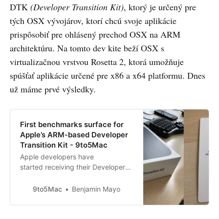
DTK
(Developer Transition Kit)
, ktorý je určený pre
tých OSX vývojárov, ktorí chcú svoje aplikácie
prispôsobiť pre ohlásený prechod OSX na ARM
architektúru. Na tomto dev kite beží OSX s
virtualizačnou vrstvou Rosetta 2, ktorá umožňuje
spúšťať aplikácie určené pre x86 a x64 platformu. Dnes
už máme prvé výsledky.
First benchmarks surface for
Apple’s ARM-based Developer
Transition Kit - 9to5Mac
Apple developers have
started receiving their Developer
Transition Kit hardware, which
Apple is distributing to developers
9to5Mac
Benjamin Mayo
to help them get their apps ready
for the upcoming range of Apple
Silicon Macs, which will replace