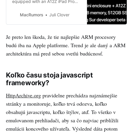
equipped with an A12Z iPad Pro
chip began arriving in the hands of
developers this morning to help
MacRumors
Juli Clover
them get...
Je preto len škoda, že tie najlepšie ARM procesory
budú iba na Apple platforme. Trend je ale daný a ARM
architektúra má pred sebou svetlú budúcnosť.
Koľko času stoja javascript
frameworky?
HttpArchive.org
pravidelne prechádza najznámejšie
stránky a monitoruje, koľko trvá odozva, koľko
obsahujú javascriptu, koľko štýlov, atď. To všetko v
emulovanom prehliadači, aby sa čo najviac priblížili
emulácii koncového užívateľa. Výsledné dáta potom