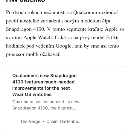
Po dvoch rokoch nečinnosti sa Qualcomm rozhodol
poctiť nositeľné zariadenia novým modelom čipu
Snapdragon 4100. V tomto segmente kraľuje Apple so
svojimi Apple Watch. Čaká sa na prvý model FitBit
hodiniek pod vedením Google, tam by sme asi tento
procesor mohli očakávať.
Qualcomm’s new Snapdragon
4100 features much-needed
improvements for the next
Wear OS watches
Qualcomm has announced its new
Snapdragon 4100, the biggest
update to its smartwatch
processor line in years. It claims
The Verge
Chaim Gartenberg
the new chip will give next-gen
Wear OS watches faster CPUs,