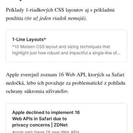
Príklady 1-riadkových CSS layoutov aj s príkladmi
použitia
(tie už jeden riadok nemajú)
.
1-Line Layouts*
*10 Modern CSS layout and sizing techniques that
highlight just how robust and impactful a single-line of
styling code can be.
Apple zverejnil zoznam 16 Web API, ktorých sa Safari
nedočká, lebo ich považuje za problematické z pohľadu
ochrany súkromia užívateľov.
Apple declined to implement 16
Web APIs in Safari due to
privacy concerns | ZDNet
Apple said these 16 new Web APIs