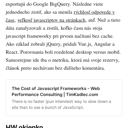
exportujú do Google BigQuery. Následne viete
jednoducho zistiť, ako sa menila
rýchlosť odpovede v
čase
,
veľkosť javascriptov na stránkach
, atď. Nuž a tieto
dáta zanalyzovali a zistili, koľko času nás stoja
javascript frameworky pri prvom načítaní bez cache.
Ako základ zobrali jQuery, pridali Vue.js, Angular a
React. Porovnania boli rozdelené desktop versus mobil.
Samozrejme ide iba o metriku, ktorá má svoje rezervy,
článok preto nechávam bez ďalšieho komentára.
The Cost of Javascript Frameworks - Web
Performance Consulting | TimKadlec.com
There is no faster (pun intended) way to slow down a
site than to use a bunch of JavaScript.
HW okienko