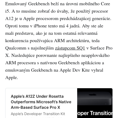
Emulovaný Geekbench beží na úrovni mobilného Core
Intel CPUs with Apple-designed
i5. A to musíme zobrať do úvahy, že použitý procesor
ARM CPUs. Despite the
confidentiality clauses i…
A12 je u Apple procesorom predchádzajúcej generácie.
Oproti tomu v iPhone tento má 4 jadrá. Aby ste ale
mali predstavu, ako je na tom ostatná relevantná
konkurencia používajúca ARM architektúru, teda
Qualcomm s najsilnejším
zástupcom SQ1
v Surface Pro
X. Nasledujúce porovnanie najlepšieho neapplovského
ARM procesora s natívnou Geekbench aplikáciou a
emulovaným Geekbench na Apple Dev Kite vyhral
Apple.
Apple’s A12Z Under Rosetta
Outperforms Microsoft’s Native
Arm-Based Surface Pro X
Apple’s Developer Transition Kit