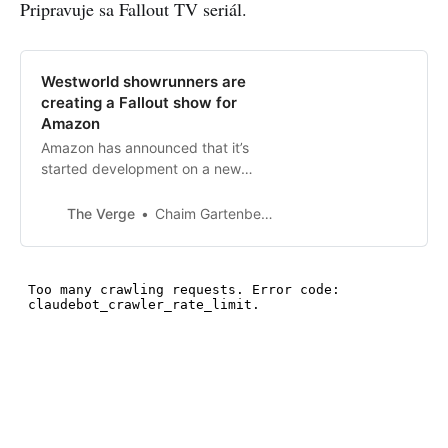
Pripravuje sa Fallout TV seriál.
Westworld showrunners are
creating a Fallout show for
Amazon
Amazon has announced that it’s
started development on a new
Fallout TV show based on the
popular games, produced by
The Verge
Chaim Gartenberg
Westworld creators Lisa Joy and
Jonathan Nolan in partnership with
Amazon and Bethesda.