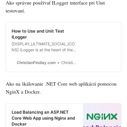
Ako správne používať ILogger interface pri Unit
testovaní.
How to Use and Unit Test
ILogger
[DISPLAY_ULTIMATE_SOCIAL_ICO
NS] ILogger is at the heart of the
ASP.NET Core infrastructure and
works well when you use it
ChristianFindlay.com
Christian Findlay
correctly. If you approach it the
wrong way, it is easy to go down a
rabbit hole and burn lots of time
Ako na škálovanie .NET Core web aplikácií pomocou
trying to implement basic
NginX a Docker.
functionality. Follow these tips
instead. Thi…
Load Balancing an ASP.NET
Core Web App using Nginx and
Docker