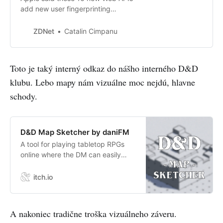
add new user fingerprinting
opportunities for online advertisers.
ZDNet
Catalin Cimpanu
Toto je taký interný odkaz do nášho interného D&D
klubu. Lebo mapy nám vizuálne moc nejdú, hlavne
schody.
D&D Map Sketcher by daniFM
A tool for playing tabletop RPGs
online where the DM can easily
draw maps while playing
itch.io
A nakoniec tradične troška vizuálneho záveru.