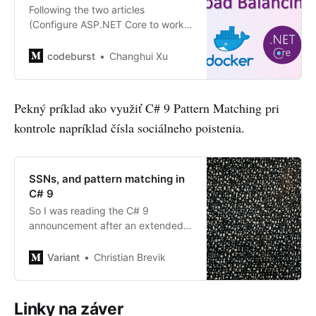
Following the two articles
(Configure ASP.NET Core to work
with proxy servers and load
balancers and Host ASP.NET Core
codeburst
Changhui Xu
on Linux with Nginx) in Microsoft
Docs, I created a demo application
using…
Pekný príklad ako využiť C# 9 Pattern Matching pri
kontrole napríklad čísla sociálneho poistenia.
SSNs, and pattern matching in
C# 9
So I was reading the C# 9
announcement after an extended
break from coding. Lots of cool
stuff in the new version of course, I
Variant
Christian Brevik
am sure a lot of people are excited
about Records, among other
things…
Linky na záver