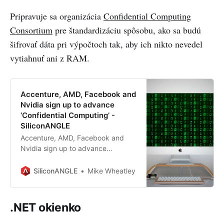
GPUs, memory, cameras, and
Pripravuje sa organizácia
Confidential Computing
better battery life — but can
Consortium
pre štandardizáciu spôsobu, ako sa budú
Google, Qualcomm, and the
Android smartwatch industry still
šifrovať dáta pri výpočtoch tak, aby ich nikto nevedel
re…
vytiahnuť ani z RAM.
Accenture, AMD, Facebook and
Nvidia sign up to advance
‘Confidential Computing’ -
SiliconANGLE
Accenture, AMD, Facebook and
Nvidia sign up to advance
‘Confidential Computing’ -
SiliconANGLE
SiliconANGLE
Mike Wheatley
.NET okienko