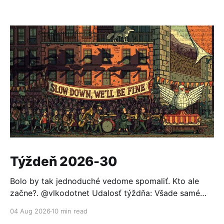
Týždeň 2026-30
Bolo by tak jednoduché vedome spomaliť. Kto ale
začne?. @vlkodotnet Udalosť týždňa: Všade samé
reakcie Po minulotýždňovom oznámení, že OpenAI sa
04 Aug 2026
10 min read
nabúrala do Hugging Face a ten sa nevedel brániť