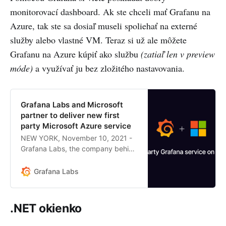
monitorovací dashboard. Ak ste chceli mať Grafanu na
Azure, tak ste sa dosiaľ museli spoliehať na externé
služby alebo vlastné VM. Teraz si už ale môžete
Grafanu na Azure kúpiť ako službu
(zatiaľ len v preview
móde)
a využívať ju bez zložitého nastavovania.
Grafana Labs and Microsoft
partner to deliver new first
party Microsoft Azure service
NEW YORK, November 10, 2021 -
Grafana Labs, the company behind
some of the world’s most
ubiquitous open and composable
Grafana Labs
operational dashboards, today …
.NET okienko