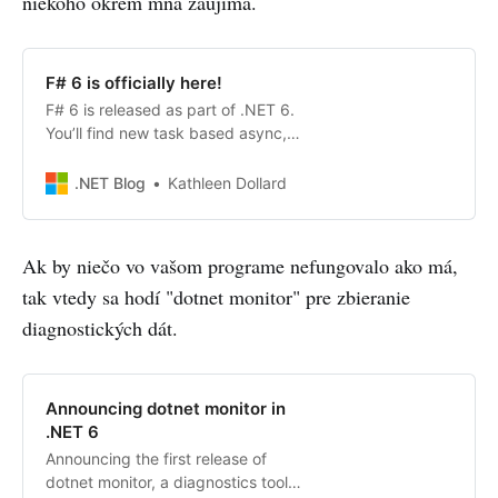
niekoho okrem mňa zaujíma.
F# 6 is officially here!
F# 6 is released as part of .NET 6.
You’ll find new task based async,
pipeline debugging, and tons of
other features.
.NET Blog
Kathleen Dollard
Ak by niečo vo vašom programe nefungovalo ako má,
tak vtedy sa hodí "dotnet monitor" pre zbieranie
diagnostických dát.
Announcing dotnet monitor in
.NET 6
Announcing the first release of
dotnet monitor, a diagnostics tool