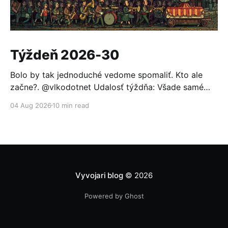
Týždeň 2026-30
Bolo by tak jednoduché vedome spomaliť. Kto ale
začne?. @vlkodotnet Udalosť týždňa: Všade samé
reakcie Po minulotýždňovom oznámení, že OpenAI sa
04 Aug 2026
10 min read
nabúrala do Hugging Face a ten sa nevedel brániť
bežnými modelmi (pomohol až otvorený model GLM
5.2), to nemohlo ostať bez odozvy. Prvou reakciou
bolo založenie aliancie za
Vyvojari blog
© 2026
Powered by Ghost