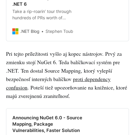
.NET 6
Take a rip-roarin’ tour through
hundreds of PRs worth of
performance improvements for
.NET 6.
.NET Blog
Stephen Toub
Pri tejto príležitosti vyšlo aj kopec nástrojov. Prvý za
zmienku stojí NuGet 6. Teda balíčkovací systém pre
.NET. Ten dostal Source Mapping, ktorý vylepší
bezpečnosť interných balíčkov
proti dependency
confusion
. Poteší tiež upozorňovanie na knižnice, ktoré
majú zverejnenú zraniteľnosť.
Announcing NuGet 6.0 - Source
Mapping, Package
Vulnerabilities, Faster Solution