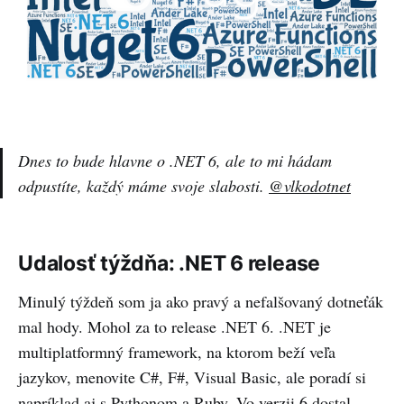
Dnes to bude hlavne o .NET 6, ale to mi hádam
odpustíte, každý máme svoje slabosti.
@vlkodotnet
Udalosť týždňa: .NET 6 release
Minulý týždeň som ja ako pravý a nefalšovaný dotneťák
mal hody. Mohol za to release .NET 6. .NET je
multiplatformný framework, na ktorom beží veľa
jazykov, menovite C#, F#, Visual Basic, ale poradí si
napríklad aj s
Pythonom
a
Ruby
. Vo verzii 6 dostal