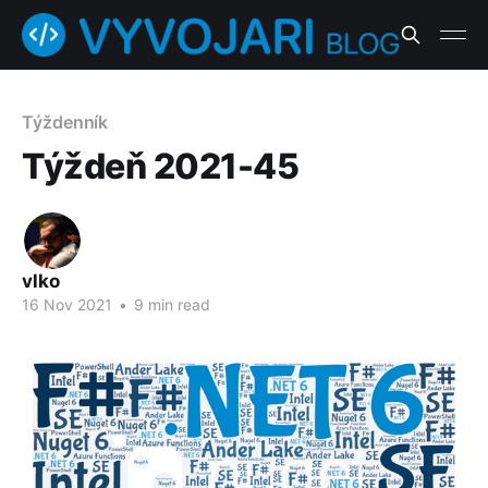
Týždenník
Týždeň 2021-45
vlko
16 Nov 2021
•
9 min read