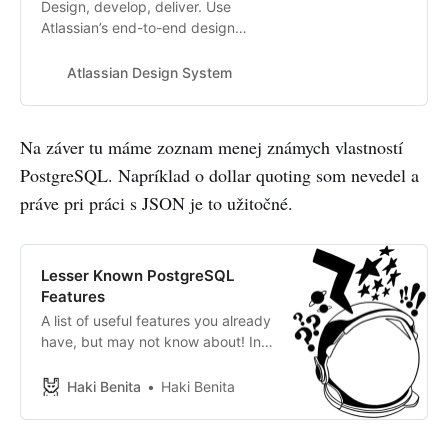
Design, develop, deliver. Use
Atlassian’s end-to-end design
language to create simple,
intuitive, and beautiful
Atlassian Design System
experiences.
Na záver tu máme zoznam menej známych vlastností
PostgreSQL. Napríklad o dollar quoting som nevedel a
práve pri práci s JSON je to užitočné.
Lesser Known PostgreSQL
Features
A list of useful features you already
have, but may not know about! In
this article I share lesser known
features of PostgreSQL.
Haki Benita
Haki Benita