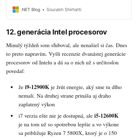
for .NET applications. This is the
first supported release as a part of
.NET Blog
Sourabh Shirhatti
.NET 6.
12. generácia Intel procesorov
Minulý týždeň som sľuboval, ale nenašiel si čas. Dnes
to preto napravím. Vyšli recenzie dvanástej generácie
procesorov od Intelu a dá sa o nich už s určitosťou
povedať:
i9-12900K
že
je žrút energie, aký sme tu dlho
nemali. Na druhej strane prináša aj draho
zaplatený výkon
i5-12600K
i7 verzia ešte nie je dostupná, ale
je na tom už so spotrebou lepšie a vo výkone
sa približuje Ryzen 7 5800X, ktorý je o 150