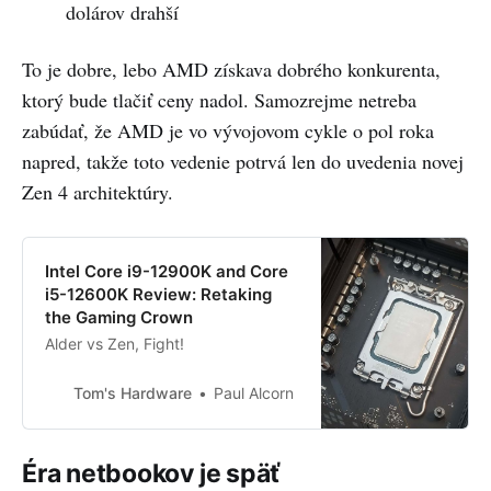
dolárov drahší
To je dobre, lebo AMD získava dobrého konkurenta,
ktorý bude tlačiť ceny nadol. Samozrejme netreba
zabúdať, že AMD je vo vývojovom cykle o pol roka
napred, takže toto vedenie potrvá len do uvedenia novej
Zen 4 architektúry.
Intel Core i9-12900K and Core
i5-12600K Review: Retaking
the Gaming Crown
Alder vs Zen, Fight!
Tom's Hardware
Paul Alcorn
Éra netbookov je späť