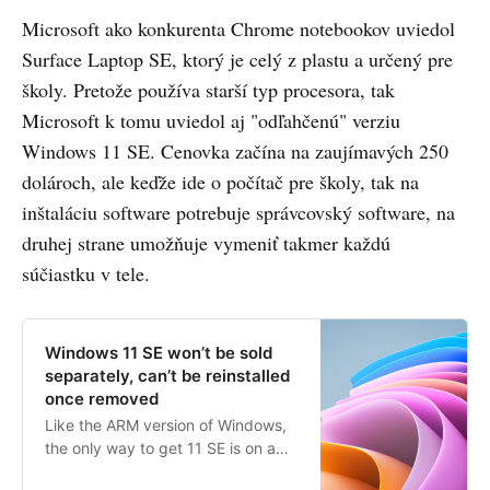
Microsoft ako konkurenta Chrome notebookov uviedol
Surface Laptop SE, ktorý je celý z plastu a určený pre
školy. Pretože používa starší typ procesora, tak
Microsoft k tomu uviedol aj "odľahčenú" verziu
Windows 11 SE. Cenovka začína na zaujímavých 250
dolároch, ale keďže ide o počítač pre školy, tak na
inštaláciu software potrebuje správcovský software, na
druhej strane umožňuje vymeniť takmer každú
súčiastku v tele.
Windows 11 SE won’t be sold
separately, can’t be reinstalled
once removed
Like the ARM version of Windows,
the only way to get 11 SE is on a
new system.