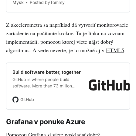
accelerometer in browsers
Mysk
Posted byTommy
(iOS/Android) If you enjoyed this
work, you can...
Z akcelerometra sa napríklad dá vytvoriť monitorovacie
zariadenie na počítanie krokov. Tu je linka na zoznam
implementácií, pomocou ktorej viete nájsť dobrý
algoritmus. A verte neverte, je to možné aj v
HTML5
.
Build software better, together
GitHub is where people build
software. More than 73 million
people use GitHub to discover,
fork, and contribute to over 200
GitHub
million projects.
Grafana v ponuke Azure
Pomocou Grafana si viete poskladať dobrý