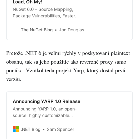
Load, Oh My!
NuGet 6.0 – Source Mapping,
Package Vulnerabilities, Faster
Solution Load, Oh My! NuGet 6.0 is
included in Visual Studio 2022 and
The NuGet Blog
Jon Douglas
.NET 6.0 out of the box. You can
also download NuGet 6.0 for
Windows, macOS, and Linux as a
Pretože .NET 6 je veľmi rýchly v poskytovaní plaintext
standalone executable.
obsahu, tak sa jeho použitie ako reverzné proxy samo
ponúka. Vznikol teda projekt Yarp, ktorý dostal prvú
verziu.
Announcing YARP 1.0 Release
Announcing YARP 1.0, an open-
source, highly customizable
reverse proxy using .NET, which
can be downloaded from NuGet.
.NET Blog
Sam Spencer