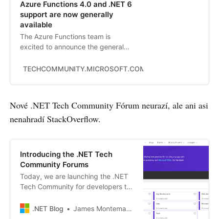
Azure Functions 4.0 and .NET 6
support are now generally
available
The Azure Functions team is
excited to announce the general
availability (GA) of Azure Functions
4.0. This is the latest release of
TECHCOMMUNITY.MICROSOFT.COM
Anthony Chu
Azure Functions that supports:
.NET 6, Node.js 14, Python 3.7-
3.9, Java 8 & 11, PowerShell 7.0,
Nové .NET Tech Community Fórum neurazí, ale ani asi
and other languages and runtimes
nenahradí StackOverflow.
using custom handlers. General
availa…
Introducing the .NET Tech
Community Forums
Today, we are launching the .NET
Tech Community for developers to
have deep technical discussions,
share how-tos, talk best practices,
.NET Blog
James Montemagno
and more.