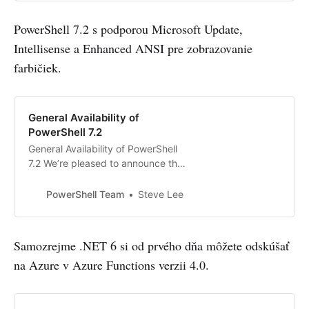
PowerShell 7.2 s podporou Microsoft Update,
Intellisense a Enhanced ANSI pre zobrazovanie
farbičiek.
General Availability of
PowerShell 7.2
General Availability of PowerShell
7.2 We’re pleased to announce the
General Availability of PowerShell
7.2! This release continues our even
PowerShell Team
Steve Lee
numbered minor version releases
as Long Term Support (LTS). The
odd numbered minor versions will
Samozrejme .NET 6 si od prvého dňa môžete odskúšať
continue to have a 1 year support
na Azure v Azure Functions verzii 4.0.
lifecycle.