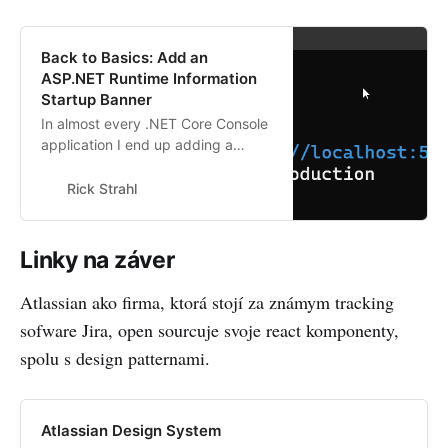
Back to Basics: Add an
ASP.NET Runtime Information
Startup Banner
In almost every .NET Core Console
application I end up adding a
startup banner with some basic
runtime information so I can see at
Rick Strahl
a glance what environment I’m
running in. I also add the URLs and
any other application specific
Linky na záver
information that might be useful. In
this short post I show a few
Atlassian ako firma, ktorá stojí za známym tracking
things…
sofware Jira, open sourcuje svoje react komponenty,
spolu s design patternami.
Atlassian Design System