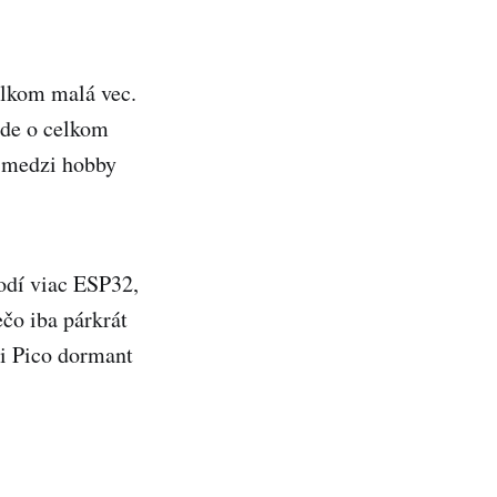
elkom malá vec.
ide o celkom
é medzi hobby
hodí viac ESP32,
čo iba párkrát
ti Pico dormant