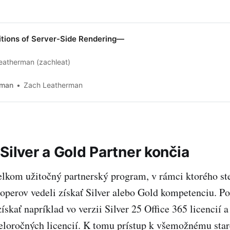
itions of Server-Side Rendering—
eatherman (zachleat)
rman
Zach Leatherman
Silver a Gold Partner končia
elkom užitočný partnerský program, v rámci ktorého s
eloperov vedeli získať Silver alebo Gold kompetenciu. Po
ískať napríklad vo verzii Silver 25 Office 365 licencií 
celoročných licencií. K tomu prístup k všemožnému st