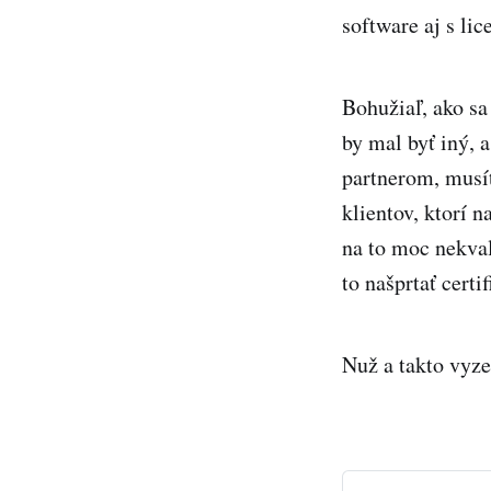
software aj s lic
Bohužiaľ, ako sa
by mal byť iný, a
partnerom, musít
klientov, ktorí 
na to moc nekva
to našprtať certi
Nuž a takto vyz