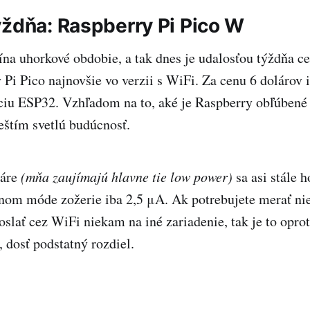
ýždňa: Raspberry Pi Pico W
na uhorkové obdobie, a tak dnes je udalosťou týždňa c
 Pi Pico najnovšie vo verzii s WiFi. Za cenu 6 dolárov 
ciu ESP32. Vzhľadom na to, aké je Raspberry obľúben
eštím svetlú budúcnosť.
náre
(mňa zaujímajú hlavne tie low power)
sa asi stále 
nom móde zožerie iba 2,5 μA. Ak potrebujete merať nie
slať cez WiFi niekam na iné zariadenie, tak je to opro
dosť podstatný rozdiel.