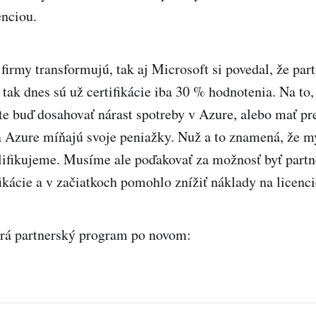
enciou.
 firmy transformujú, tak aj Microsoft si povedal, že pa
 tak dnes sú už certifikácie iba 30 % hodnotenia. Na to,
e buď dosahovať nárast spotreby v Azure, alebo mať p
na Azure míňajú svoje peniažky. Nuž a to znamená, že m
lifikujeme. Musíme ale poďakovať za možnosť byť partn
fikácie a v začiatkoch pomohlo znížiť náklady na licenci
erá partnerský program po novom: