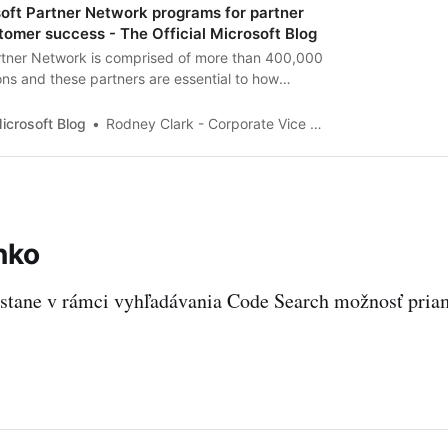
oft Partner Network programs for partner
omer success - The Official Microsoft Blog
rtner Network is comprised of more than 400,000
ons and these partners are essential to how
s innovative products and services to customers
 This deep relationship between Microsoft and
Microsoft Blog
Rodney Clark - Corporate Vice President, Channel Sales and Channel Chief
s more than 30 years, and in t…
nko
ostane v rámci vyhľadávania Code Search možnosť pria