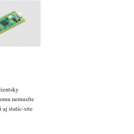
lientsky
 tomu nemusíte
aj static-site