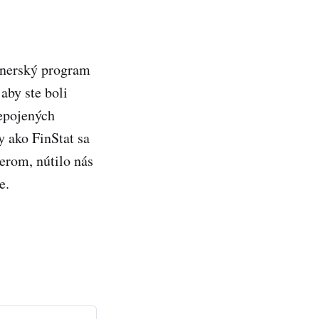
rtnerský program
 aby ste boli
repojených
y ako FinStat sa
erom, nútilo nás
e.