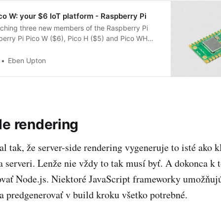
co W: your $6 IoT platform - Raspberry Pi
nching three new members of the Raspberry Pi
berry Pi Pico W ($6), Pico H ($5) and Pico WH
Eben Upton
de rendering
l tak, že server-side rendering vygeneruje to isté ako k
na serveri. Lenže nie vždy to tak musí byť. A dokonca k
lovať Node.js. Niektoré JavaScript frameworky umožňujú 
da predgenerovať v build kroku všetko potrebné.