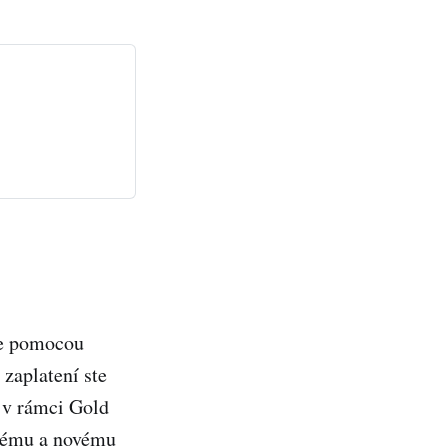
te pomocou
 zaplatení ste
a v rámci Gold
arému a novému