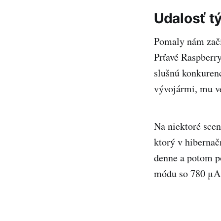
Udalosť t
Pomaly nám začí
Prťavé Raspberry
slušnú konkuren
vývojármi, mu v
Na niektoré sce
ktorý v hibernač
denne a potom po
módu so 780 μA, 