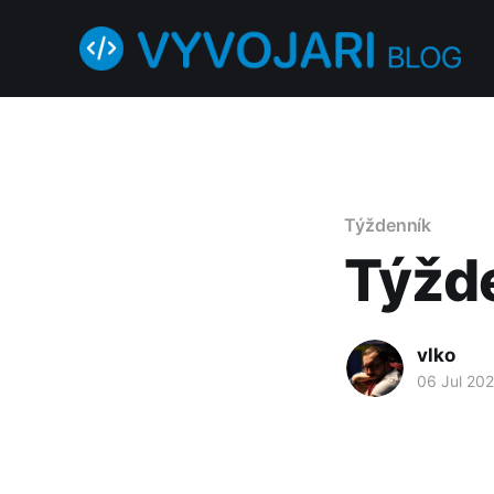
Týždenník
Týžd
vlko
06 Jul 20