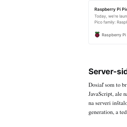
Raspberry Pi Pi
Today, we’re lau
Pico family: Rasp
($7).
Raspberry Pi
Server-si
Dosiaľ som to bra
JavaScript, ale 
na serveri inšta
generation, a te