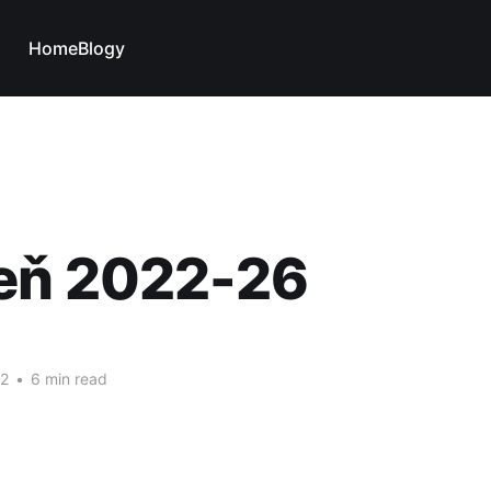
Home
Blogy
eň 2022-26
22
•
6 min read