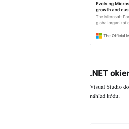
Evolving Micros
growth and cust
The Microsoft Pa
global organizati
Microsoft deliver
around the world.
The Official 
our partners span
.NET okie
Visual Studio d
náhľad kódu.