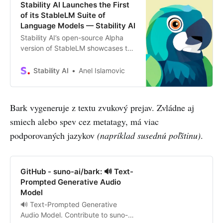
Stability AI Launches the First
of its StableLM Suite of
Language Models — Stability AI
Stability AI’s open-source Alpha
version of StableLM showcases the
power of small, efficient models
that can generate high-performing
Stability AI
Anel Islamovic
text and code locally on personal
devices. Discover how StableLM
can drive innovation and open up
Bark vygeneruje z textu zvukový prejav. Zvládne aj
new economic opportunities while
smiech alebo spev cez metatagy, má viac
supporting transparency and
accessi
podporovaných jazykov
(napríklad susednú poľštinu)
.
GitHub - suno-ai/bark: 🔊 Text-
Prompted Generative Audio
Model
🔊 Text-Prompted Generative
Audio Model. Contribute to suno-