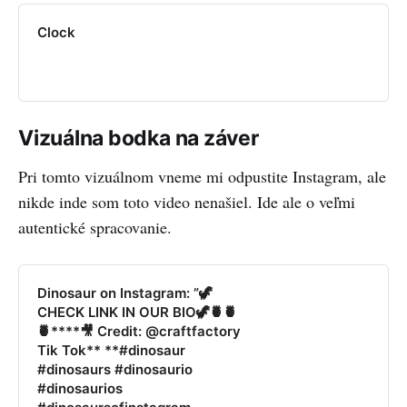
Clock
Vizuálna bodka na záver
Pri tomto vizuálnom vneme mi odpustite Instagram, ale
nikde inde som toto video nenašiel. Ide ale o veľmi
autentické spracovanie.
Dinosaur on Instagram: ”🦖
CHECK LINK IN OUR BIO🦖🍍🍍
🍍****🎥 Credit: @craftfactory
Tik Tok** **#dinosaur
#dinosaurs #dinosaurio
#dinosaurios