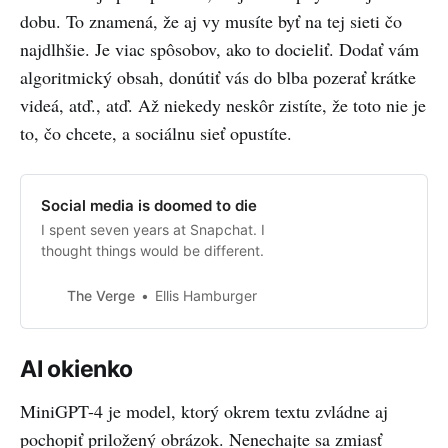
dobu. To znamená, že aj vy musíte byť na tej sieti čo
najdlhšie. Je viac spôsobov, ako to docieliť. Dodať vám
algoritmický obsah, donútiť vás do blba pozerať krátke
videá, atď., atď. Až niekedy neskôr zistíte, že toto nie je
to, čo chcete, a sociálnu sieť opustíte.
Social media is doomed to die
I spent seven years at Snapchat. I
thought things would be different.
The Verge
Ellis Hamburger
AI okienko
MiniGPT-4 je model, ktorý okrem textu zvládne aj
pochopiť priložený obrázok. Nenechajte sa zmiasť