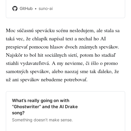
ai/bark development by creating
an account on GitHub.
GitHub
suno-ai
Moc súčasnú spevácku scénu nesledujem, ale stala sa
taká vec, že chlapík napísal text a nechal ho AI
prespievať pomocou hlasov dvoch známych spevákov.
Najskôr to bol hit sociálnych sietí, potom ho stadiaľ
stiahli vydavateľstvá. A my nevieme, či išlo o promo
samotných spevákov, alebo naozaj sme tak ďaleko, že
už ani spevákov nebudeme potrebovať.
What’s really going on with
“Ghostwriter” and the AI Drake
song?
Something doesn’t make sense.