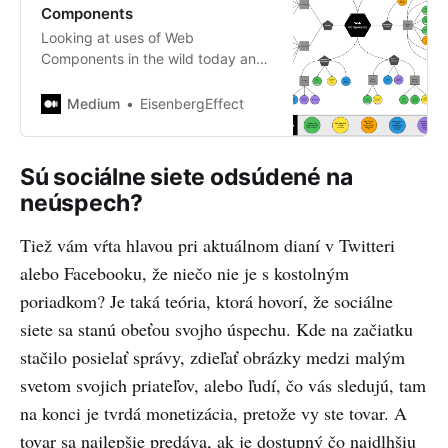
Components
Looking at uses of Web
Components in the wild today and
how the platform has grown over
the years and is likely to evolve in
Medium
EisenbergEffect
the future.
Sú sociálne siete odsúdené na
neúspech?
Tiež vám vŕta hlavou pri aktuálnom dianí v Twitteri
alebo Facebooku, že niečo nie je s kostolným
poriadkom? Je taká teória, ktorá hovorí, že sociálne
siete sa stanú obeťou svojho úspechu. Kde na začiatku
stačilo posielať správy, zdieľať obrázky medzi malým
svetom svojich priateľov, alebo ľudí, čo vás sledujú, tam
na konci je tvrdá monetizácia, pretože vy ste tovar. A
tovar sa najlepšie predáva, ak je dostupný čo najdlhšiu