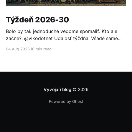
Týždeň 2026-30
Bolo by tak jednoduché vedome spomaliť. Kto ale
začne?. @vlkodotnet Udalosť týždňa: Všade samé
reakcie Po minulotýždňovom oznámení, že OpenAI sa
04 Aug 2026
10 min read
nabúrala do Hugging Face a ten sa nevedel brániť
bežnými modelmi (pomohol až otvorený model GLM
5.2), to nemohlo ostať bez odozvy. Prvou reakciou
bolo založenie aliancie za
Vyvojari blog
© 2026
Powered by Ghost