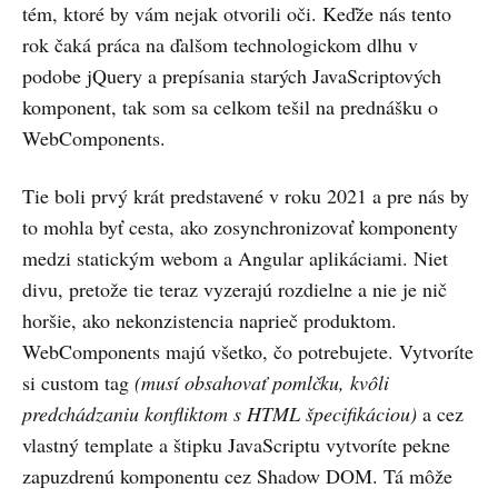
tém, ktoré by vám nejak otvorili oči. Keďže nás tento
rok čaká práca na ďalšom technologickom dlhu v
podobe jQuery a prepísania starých JavaScriptových
komponent, tak som sa celkom tešil na prednášku o
WebComponents.
Tie boli prvý krát predstavené v roku 2021 a pre nás by
to mohla byť cesta, ako zosynchronizovať komponenty
medzi statickým webom a Angular aplikáciami. Niet
divu, pretože tie teraz vyzerajú rozdielne a nie je nič
horšie, ako nekonzistencia naprieč produktom.
WebComponents majú všetko, čo potrebujete. Vytvoríte
si custom tag
(musí obsahovať pomlčku, kvôli
predchádzaniu konfliktom s HTML špecifikáciou)
a cez
vlastný template a štipku JavaScriptu vytvoríte pekne
zapuzdrenú komponentu cez Shadow DOM. Tá môže