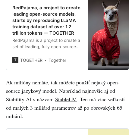
RedPajama, a project to create
leading open-source models,
starts by reproducing LLaMA
training dataset of over 1.2
trillion tokens — TOGETHER
RedPajama is a project to create a
set of leading, fully open-source
models. Today, we are excited to
announce the completion of the
TOGETHER
Together
first step of this project: the
reproduction of the LLaMA training
dataset of over 1.2 trillion tokens.
Ak milióny nemáte, tak môžete použiť nejaký open-
source jazykový model. Napríklad najnovšie aj od
Stability AI s názvom
StableLM
. Ten má viac veľkostí
od malých 3 miliárd parametrov až po obrovských 65
miliárd.