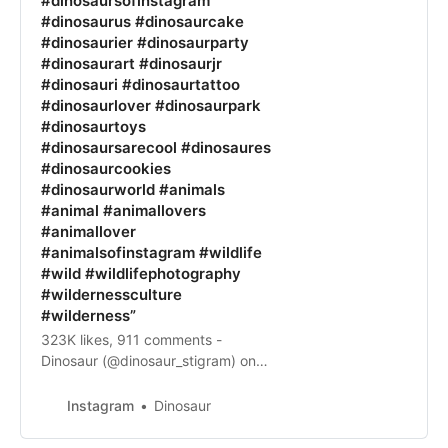
#dinosaursofinstagram
#dinosaurus #dinosaurcake
#dinosaurier #dinosaurparty
#dinosaurart #dinosaurjr
#dinosauri #dinosaurtattoo
#dinosaurlover #dinosaurpark
#dinosaurtoys
#dinosaursarecool #dinosaures
#dinosaurcookies
#dinosaurworld #animals
#animal #animallovers
#animallover
#animalsofinstagram #wildlife
#wild #wildlifephotography
#wildernessculture
#wilderness”
323K likes, 911 comments -
Dinosaur (@dinosaur_stigram) on
Instagram: ”🦖CHECK LINK IN OUR
BIO🦖🍍🍍🍍****🎥 Credit:
Instagram
Dinosaur
@craftfactory Tik Tok*...”