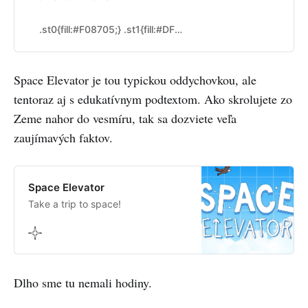
.st0{fill:#F08705;} .st1{fill:#DF6C0C;} .st2{fill:#FFFFFF;} diagrams.net
Space Elevator je tou typickou oddychovkou, ale
tentoraz aj s edukatívnym podtextom. Ako skrolujete zo
Zeme nahor do vesmíru, tak sa dozviete veľa
zaujímavých faktov.
Space Elevator
Take a trip to space!
Dlho sme tu nemali hodiny.