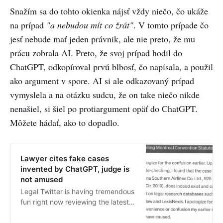
custom instruction dataset to
Snažím sa do tohto okienka nájsť vždy niečo, čo ukáže
adapt to your specific task, such
na prípad
"a nebudou mít co žrát"
. V tomto prípade čo
as training a chatbot to answer
financial que…
jesť nebude mať jeden právnik, ale nie preto, že mu
prácu zobrala AI. Preto, že svoj prípad hodil do
ChatGPT, odkopíroval prvú blbosť, čo napísala, a použil
ako argument v spore. AI si ale odkazovaný prípad
vymyslela a na otázku sudcu, že on take niečo nikde
nenašiel, si šiel po protiargument opäť do ChatGPT.
Môžete hádať, ako to dopadlo.
Lawyer cites fake cases
invented by ChatGPT, judge is
not amused
Legal Twitter is having tremendous
fun right now reviewing the latest
documents from the case Mata v.
Avianca, Inc. (1:22-cv-01461).