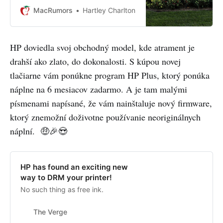
Broadcom to make several key
MacRumors
Hartley Charlton
components for its devices in the...
HP doviedla svoj obchodný model, kde atrament je
drahší ako zlato, do dokonalosti. S kúpou novej
tlačiarne vám ponúkne program HP Plus, ktorý ponúka
náplne na 6 mesiacov zadarmo. A je tam malými
písmenami napísané, že vám nainštaluje nový firmware,
ktorý znemožní doživotne používanie neoriginálnych
náplní. 🤑🎉😍
HP has found an exciting new
way to DRM your printer!
No such thing as free ink.
The Verge