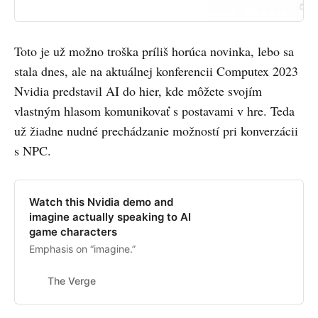
Here’s a neat summary: So, wait.
They file a brief …
Toto je už možno troška príliš horúca novinka, lebo sa
stala dnes, ale na aktuálnej konferencii Computex 2023
Nvidia predstavil AI do hier, kde môžete svojím
vlastným hlasom komunikovať s postavami v hre. Teda
už žiadne nudné prechádzanie možností pri konverzácii
s NPC.
Watch this Nvidia demo and
imagine actually speaking to AI
game characters
Emphasis on “imagine.”
The Verge