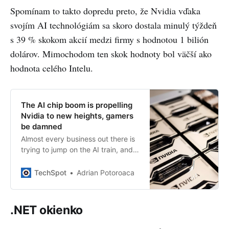
Spomínam to takto dopredu preto, že Nvidia vďaka
svojím AI technológiám sa skoro dostala minulý týždeň
s 39 % skokom akcií medzi firmy s hodnotou 1 bilión
dolárov. Mimochodom ten skok hodnoty bol väčší ako
hodnota celého Intelu.
The AI chip boom is propelling
Nvidia to new heights, gamers
be damned
Almost every business out there is
trying to jump on the AI train, and
this is making Nvidia and its
investors happier than ever. So
TechSpot
Adrian Potoroaca
happy, in...
.NET okienko