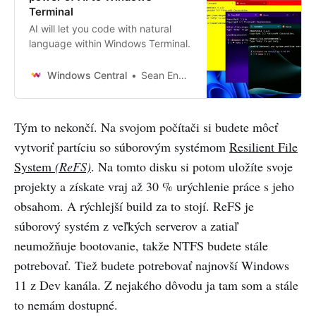
Terminal
AI will let you code with natural
language within Windows Terminal.
Windows Central
Sean Endicott
Tým to nekončí. Na svojom počítači si budete môcť
vytvoriť partíciu so súborovým systémom
Resilient File
System
(ReFS)
. Na tomto disku si potom uložíte svoje
projekty a získate vraj až 30 % urýchlenie práce s jeho
obsahom. A rýchlejší build za to stojí. ReFS je
súborový systém z veľkých serverov a zatiaľ
neumožňuje bootovanie, takže NTFS budete stále
potrebovať. Tiež budete potrebovať najnovší Windows
11 z Dev kanála. Z nejakého dôvodu ja tam som a stále
to nemám dostupné.