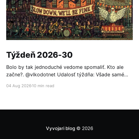
Týždeň 2026-30
Bolo by tak jednoduché vedome spomaliť. Kto ale
začne?. @vlkodotnet Udalosť týždňa: Všade samé
reakcie Po minulotýždňovom oznámení, že OpenAI sa
04 Aug 2026
10 min read
nabúrala do Hugging Face a ten sa nevedel brániť
bežnými modelmi (pomohol až otvorený model GLM
5.2), to nemohlo ostať bez odozvy. Prvou reakciou
bolo založenie aliancie za
Vyvojari blog
© 2026