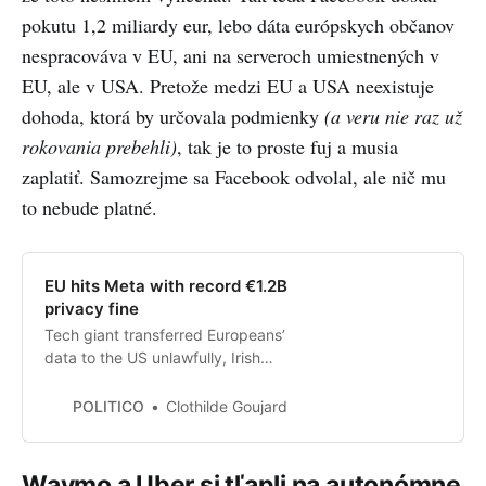
pokutu 1,2 miliardy eur, lebo dáta európskych občanov
nespracováva v EU, ani na serveroch umiestnených v
EU, ale v USA. Pretože medzi EU a USA neexistuje
dohoda, ktorá by určovala podmienky
(a veru nie raz už
rokovania prebehli)
, tak je to proste fuj a musia
zaplatiť. Samozrejme sa Facebook odvolal, ale nič mu
to nebude platné.
EU hits Meta with record €1.2B
privacy fine
Tech giant transferred Europeans’
data to the US unlawfully, Irish
privacy regulator said.
POLITICO
Clothilde Goujard
Waymo a Uber si tľapli na autonómne