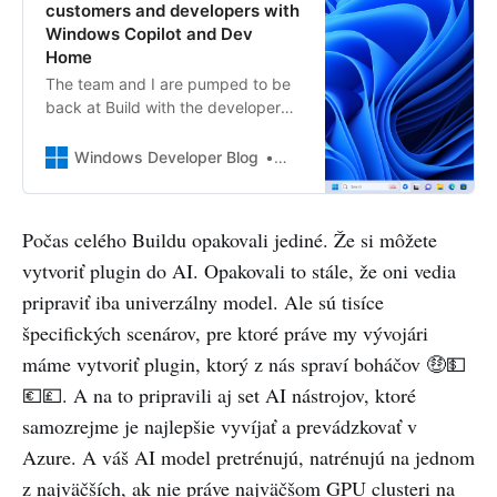
customers and developers with
Windows Copilot and Dev
Home
The team and I are pumped to be
back at Build with the developer
community this year. Over the last
year, Windows has continued to
Windows Developer Blog
Windows Developer Blog
see incredible growth fueled by
Windows 11 adoption. In fact, one
of the mo
Počas celého Buildu opakovali jediné. Že si môžete
vytvoriť plugin do AI. Opakovali to stále, že oni vedia
pripraviť iba univerzálny model. Ale sú tisíce
špecifických scenárov, pre ktoré práve my vývojári
máme vytvoriť plugin, ktorý z nás spraví boháčov 🤑💵
💶💷. A na to pripravili aj set AI nástrojov, ktoré
samozrejme je najlepšie vyvíjať a prevádzkovať v
Azure. A váš AI model pretrénujú, natrénujú na jednom
z najväčších, ak nie práve najväčšom GPU clusteri na