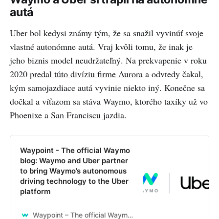
autá
Uber bol kedysi známy tým, že sa snažil vyvinúť svoje
vlastné autonómne autá. Vraj kvôli tomu, že inak je
jeho biznis model neudržateľný. Na prekvapenie v roku
2020
predal túto divíziu firme Aurora
a odvtedy čakal,
kým samojazdiace autá vyvinie niekto iný. Konečne sa
dočkal a víťazom sa stáva Waymo, ktorého taxíky už vo
Phoenixe a San Franciscu jazdia.
Waypoint - The official Waymo
blog: Waymo and Uber partner
to bring Waymo’s autonomous
driving technology to the Uber
platform
Waypoint – The official Waymo blog