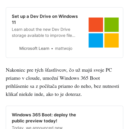
Set up a Dev Drive on Windows
11
Learn about the new Dev Drive
storage available to improve file
system performance for
development scenarios using the
Microsoft Learn
mattwojo
ReFS volume format, including how
to set it up, designate trust to use
performance mode for Microsoft
Nakoniec pre tých šťastlivcov, čo už majú svoje PC
Defender Antivirus, customized
priamo v cloude, umožní Windows 365 Boot
filters, and FAQs.
prihlásenie sa z počítača priamo do neho, bez nutnosti
klikať niekde inde, ako to je doteraz.
Windows 365 Boot: deploy the
public preview today!
Today, we announced new