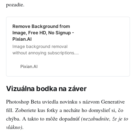
pozadie.
Remove Background from
Image, Free HD, No Signup -
Pixian.AI
Image background removal
without annoying subscriptions.
And fully free while in beta.
Pixian.AI
Vizuálna bodka na záver
Photoshop Beta uviedla novinku s názvom Generative
fill. Zoberiete kus fotky a necháte ho domyslieť si, čo
chýba. A takto to môže dopadnúť
(nezabudnite, že je to
vlákno)
.