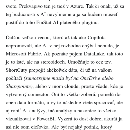
svete. Prekvapivo ten je tiež v Azure. Tak či onak, už sa
tej budúcnosti s AI nevyhneme a ja sa budem musieť
pustiť do toho FinStat AI plateného pluginu.
Ďalšou veľkou vecou, ktorú až tak ako Copilota
nepromovali, ale AI v nej rozhodne chýbať nebude, je
Microsoft Fabric. Ak poznáte pojem DataLake, tak toto
je to isté, ale na stereoidoch. Umožňuje to cez tzv.
ShortCuty prepojiť akékoľvek dáta, či už na vašom
počítači
(samozrejme musia byť na OneDrive alebo
Sharepointe)
, alebo v inom cloude, proste všade, kde je
vytvorený connector. Oni to všetko zoberú, pomelú do
open data formátu, a vy to následne viete spracovať, ale
aj robiť AI analýzy, iné analýzy a nakoniec to všetko
vizualizovať v PowerBI. Vyzerá to dosť dobre, akurát ja
asi nie som cieľovka. Ale byť nejaký podnik, ktorý