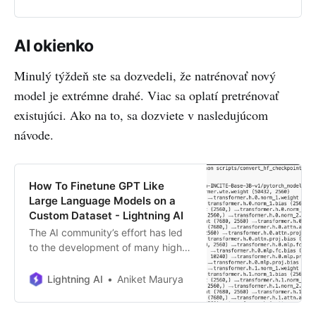
AI okienko
Minulý týždeň ste sa dozvedeli, že natrénovať nový
model je extrémne drahé. Viac sa oplatí pretrénovať
existujúci. Ako na to, sa dozviete v nasledujúcom
návode.
How To Finetune GPT Like
Large Language Models on a
Custom Dataset - Lightning AI
The AI community’s effort has led
to the development of many high-
quality open-source LLMs,
including but not limited to Open
Lightning AI
Aniket Maurya
LLaMA, StableLM, and Pythia. You
can fine-tune these models on a