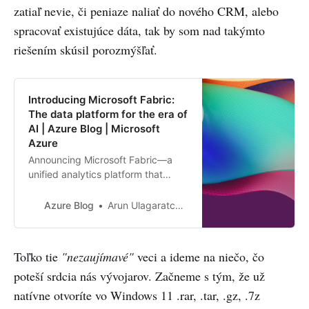
zatiaľ nevie, či peniaze naliať do nového CRM, alebo
spracovať existujúce dáta, tak by som nad takýmto
riešením skúsil porozmýšľať.
Introducing Microsoft Fabric:
The data platform for the era of
AI | Azure Blog | Microsoft
Azure
Announcing Microsoft Fabric—a
unified analytics platform that
brings together all the data and
analytics tools that organizations
Azure Blog
Arun Ulagaratchagan
need. Learn more.
Toľko tie
"nezaujímavé"
veci a ideme na niečo, čo
poteší srdcia nás vývojarov. Začneme s tým, že už
natívne otvoríte vo Windows 11 .rar, .tar, .gz, .7z