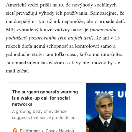
Americkí vedci prišli na to, že nevýhody sociálnych
sietí prevažujú výhody ich používania. Samozrejme, že
nie dospelým, tým už nik nepomôže, ale v prípade detí.
Môj vyhradený konzervatívny názor je
(momentálne
podložený pozorovaním tých mojich detí)
, že ani v 15
rokoch dieťa nemá schopnosť sa kontrolovať samo a
jednoducho strávi tam toľko času, koľko mu umožníte.
Ja obmedzujem časovačom a ak vy nie, možno by ste
mali začať.
The surgeon general’s warning
is a wake-up call for social
networks
A growing body of evidence
suggests that social products pose
significant risks to teenagers
Platformer
Casey Newton