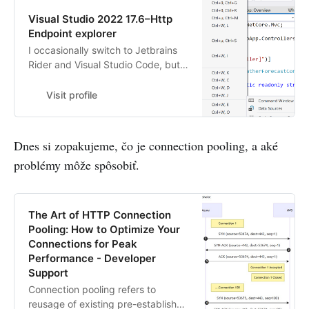
Visual Studio 2022 17.6–Http
Endpoint explorer
I occasionally switch to Jetbrains
Rider and Visual Studio Code, but
my favorite IDE is and remains
Visual Studio(especially with the
Visit profile
Github...
Dnes si zopakujeme, čo je connection pooling, a aké
problémy môže spôsobiť.
The Art of HTTP Connection
Pooling: How to Optimize Your
Connections for Peak
Performance - Developer
Support
Connection pooling refers to
reusage of existing pre-established