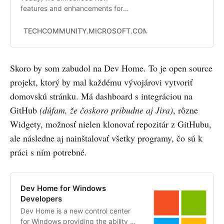
features and enhancements for
Windows 11—including the much-
anticipated Windows 365 Boot!
TECHCOMMUNITY.MICROSOFT.COM
Andrew_Miyasato
With Windows 365 Boot, a
Windows 11, version 22H2 PC lets
you choose to log directly into your
Skoro by som zabudol na Dev Home. To je open source
Windows 365 Cloud PC as the
projekt, ktorý by mal každému vývojárovi vytvoriť
primary Windows experience on
the device. When you power on
domovskú stránku. Má dashboard s integráciou na
you…
GitHub
(dúfam, že čoskoro pribudne aj Jira)
, rôzne
Widgety, možnosť nielen klonovať repozitár z GitHubu,
ale následne aj nainštalovať všetky programy, čo sú k
práci s ním potrebné.
Dev Home for Windows
Developers
Dev Home is a new control center
for Windows providing the ability to