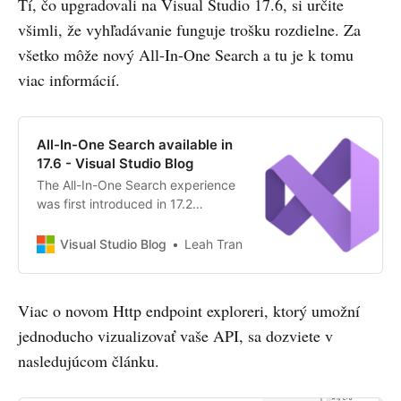
Tí, čo upgradovali na Visual Studio 17.6, si určite
všimli, že vyhľadávanie funguje trošku rozdielne. Za
všetko môže nový All-In-One Search a tu je k tomu
viac informácií.
All-In-One Search available in
17.6 - Visual Studio Blog
The All-In-One Search experience
was first introduced in 17.2
Previews, and we’ve been refining
its quality since. The new search
Visual Studio Blog
Leah Tran
merges code and feature search
capabilities into one UI, so you can
go to one place to find the things
Viac o novom Http endpoint exploreri, ktorý umožní
you need.
jednoducho vizualizovať vaše API, sa dozviete v
nasledujúcom článku.