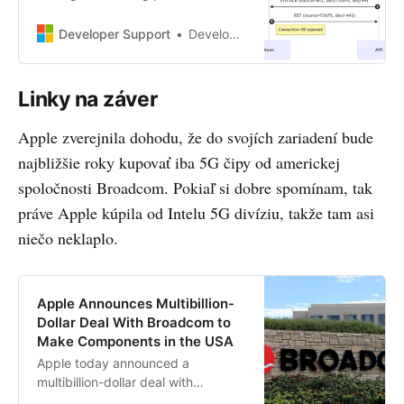
connections to make HTTP
requests, rather than creating a
Developer Support
Developer Support
new connection for each service
request, be it a connection of
accessing remote REST API
Linky na záver
endpoint, or a backend database
instance. Connection pooling can
Apple zverejnila dohodu, že do svojích zariadení bude
help to improve the per…
najbližšie roky kupovať iba 5G čipy od americkej
spoločnosti Broadcom. Pokiaľ si dobre spomínam, tak
práve Apple kúpila od Intelu 5G divíziu, takže tam asi
niečo neklaplo.
Apple Announces Multibillion-
Dollar Deal With Broadcom to
Make Components in the USA
Apple today announced a
multibillion-dollar deal with
American technology company