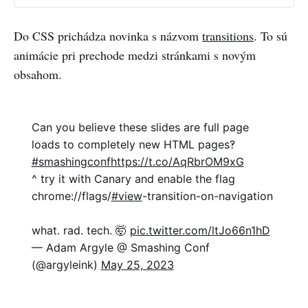
Do CSS prichádza novinka s názvom
transitions
. To sú
animácie pri prechode medzi stránkami s novým
obsahom.
Can you believe these slides are full page
loads to completely new HTML pages‽
#smashingconf
https://t.co/AqRbrOM9xG
^ try it with Canary and enable the flag
chrome://flags/
#view
-transition-on-navigation
what. rad. tech. 🤯
pic.twitter.com/ltJo66n1hD
— Adam Argyle @ Smashing Conf
(@argyleink)
May 25, 2023