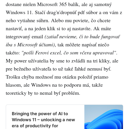
dostane nielen Microsoft 365 balík, ale aj samotný
Windows 11. Stačí drag'n'dropnúť pdf súbor a on vám z
neho vytiahne súhrn. Alebo mu poviete, čo chcete
nastaviť, a na jeden klik si to aj nastavíte. Ak máte
integrovaný email
(zatiaľ nevieme, či to bude fungovať
iba s Microsoft účtami)
, tak môžete napísať niečo
takéto:
"pošli Ferovi excel, čo som včera upravoval"
.
My power užívatelia by sme to zvládli na tri kliky, ale
pre bežného užívateľa to už také ľahké nemusí byť.
Trošku chýba možnosť mu otázku položiť priamo
hlasom, ale Windows na to podporu má, takže
teoreticky by to nemal byť problém.
Bringing the power of AI to
Windows 11 – unlocking a new
era of productivity for