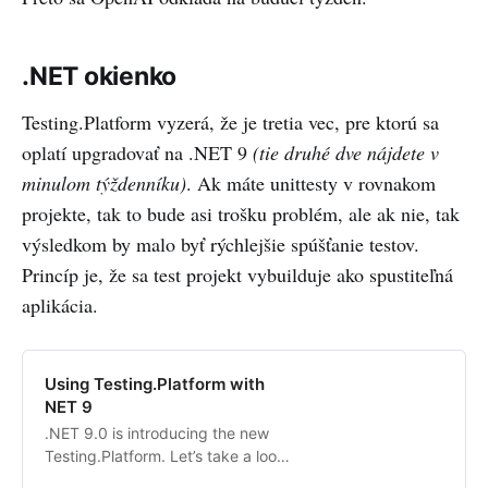
.NET okienko
Testing.Platform vyzerá, že je tretia vec, pre ktorú sa
oplatí upgradovať na .NET 9
(tie druhé dve nájdete v
minulom týždenníku)
. Ak máte unittesty v rovnakom
projekte, tak to bude asi trošku problém, ale ak nie, tak
výsledkom by malo byť rýchlejšie spúšťanie testov.
Princíp je, že sa test projekt vybuilduje ako spustiteľná
aplikácia.
Using Testing.Platform with
NET 9
.NET 9.0 is introducing the new
Testing.Platform. Let’s take a look
at what that is how you will benefit