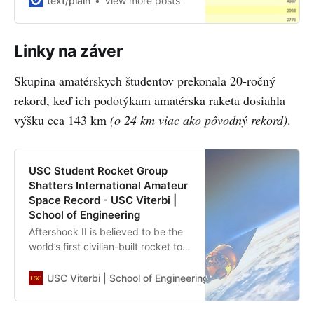
text/plain
View more posts
Linux (and Torvalds) early in its
success, with…
Linky na záver
Skupina amatérskych študentov prekonala 20-ročný
rekord, keď ich podotýkam amatérska raketa dosiahla
výšku cca 143 km
(o 24 km viac ako pôvodný rekord)
.
USC Student Rocket Group
Shatters International Amateur
Space Record - USC Viterbi |
School of Engineering
Aftershock II is believed to be the
world’s first civilian-built rocket to
reach an altitude of 470,000 feet.
USC Viterbi | School of Engineering
Matilda Bathurst