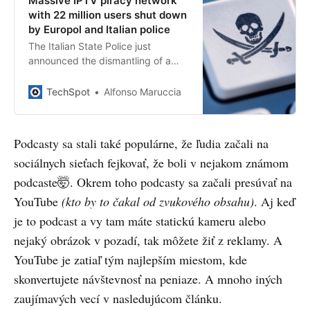
Massive IPTV piracy network
with 22 million users shut down
by Europol and Italian police
The Italian State Police just
announced the dismantling of a
pirate streaming service with over
22 million global users. Officials
TechSpot
Alfonso Maruccia
claim it was a business unlawfully
making...
Podcasty sa stali také populárne, že ľudia začali na
sociálnych sieťach fejkovať, že boli v nejakom známom
podcaste🤯. Okrem toho podcasty sa začali presúvať na
YouTube
(kto by to čakal od zvukového obsahu)
. Aj keď
je to podcast a vy tam máte statickú kameru alebo
nejaký obrázok v pozadí, tak môžete žiť z reklamy. A
YouTube je zatiaľ tým najlepším miestom, kde
skonvertujete návštevnosť na peniaze. A mnoho iných
zaujímavých vecí v nasledujúcom článku.