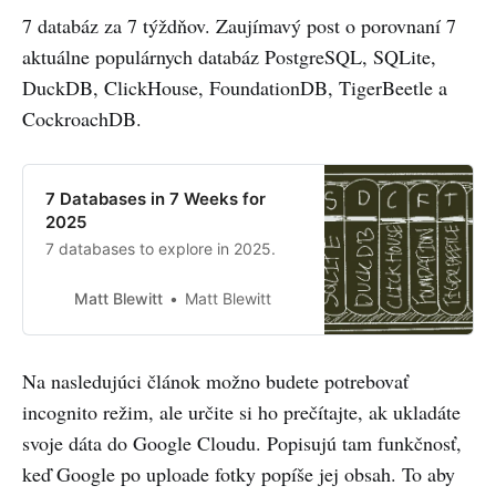
7 databáz za 7 týždňov. Zaujímavý post o porovnaní 7
aktuálne populárnych databáz PostgreSQL, SQLite,
DuckDB, ClickHouse, FoundationDB, TigerBeetle a
CockroachDB.
7 Databases in 7 Weeks for
2025
7 databases to explore in 2025.
Matt Blewitt
Matt Blewitt
Na nasledujúci článok možno budete potrebovať
incognito režim, ale určite si ho prečítajte, ak ukladáte
svoje dáta do Google Cloudu. Popisujú tam funkčnosť,
keď Google po uploade fotky popíše jej obsah. To aby