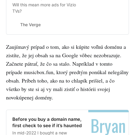
Will this mean more ads for Vizio
TVs?
The Verge
Zaujímavý prípad o tom, ako si kúpite voľnú doménu a
zistíte, že jej obsah sa na Google vôbec nezobrazuje.
Začnete pátrať, že čo sa stalo. Napríklad v tomto
prípade musicbox.fun, ktorý predtým ponúkal nelegálny
obsah. Príbeh toho, ako na to chlapík prišiel, a čo
všetko by ste si aj vy mali zistiť o histórii svojej
novokúpenej domény.
Before you buy a domain name,
first check to see if it’s haunted
In mid-2022 I bought a new