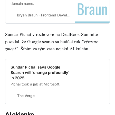
domain name.
Bryan Braun - Frontend Developer
Sundar Pichai v rozhovore na DealBook Summite
povedal, že Google search sa budúci rok
"výrazne
zmení"
. Šípim za tým zasa nejakú AI kulehu.
Sundar Pichai says Google
Search will ‘change profoundly’
in 2025
Pichai took a jab at Microsoft.
The Verge
AI okienko