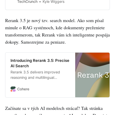
Qwen team.
TechCrunch
Kyle Wiggers
Rerank 3.5 je nový tzv. search model. Ako som písal
minule o RAG systémoch, kde dokumenty preženiete
transformerom, tak Rerank vám ich inteligentne pospája
dokopy. Samozrejme za peniaze.
Introducing Rerank 3.5: Precise
AI Search
Rerank 3.5 delivers improved
reasoning and multilingual
capabilities to search complex
enterprise data with greater
Cohere
accuracy.
Začínate sa v tých AI modeloch strácať? Tak stránka