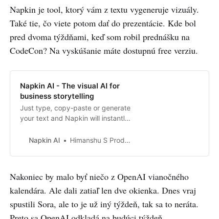
Napkin je tool, ktorý vám z textu vygeneruje vizuály.
Také tie, čo viete potom dať do prezentácie. Kde bol
pred dvoma týždňami, keď som robil prednášku na
CodeCon? Na vyskúšanie máte dostupnú free verziu.
Napkin AI - The visual AI for
business storytelling
Just type, copy-paste or generate
your text and Napkin will instantly
transform it into insightful visuals.
Make your communication more
Napkin AI
Himanshu S Product Marketing Lead
effective with Napkin.
Nakoniec by malo byť niečo z OpenAI vianočného
kalendára. Ale dali zatiaľ len dve okienka. Dnes vraj
spustili Sora, ale to je už iný týždeň, tak sa to neráta.
Preto sa OpenAI odkladá na budúci týždeň.