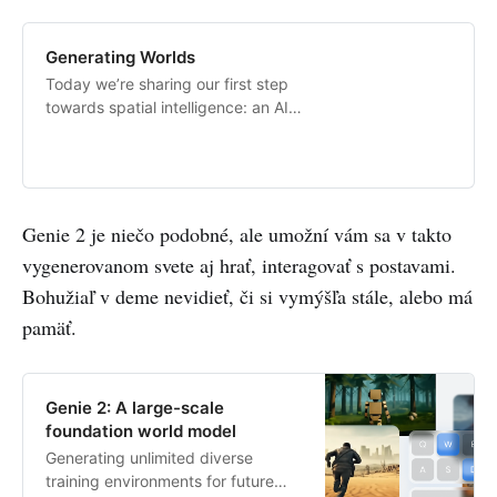
Generating Worlds
Today we’re sharing our first step
towards spatial intelligence: an AI
system that generates 3D worlds
from a single image.
Genie 2 je niečo podobné, ale umožní vám sa v takto
vygenerovanom svete aj hrať, interagovať s postavami.
Bohužiaľ v deme nevidieť, či si vymýšľa stále, alebo má
pamäť.
Genie 2: A large-scale
foundation world model
Generating unlimited diverse
training environments for future