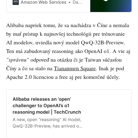
performance, with support for text
Amazon Web Services
Danilo Poccia
and multimodal intelligence,
multimodal fine-tuning, and high-
quality images and videos.
Alibaba napriek tomu, že sa nachádza v Číne a nemala
by mať prístup k najnovšej technológii pre trénovanie
AI modelov, uviedla nový model QwQ-32B-Preview.
Ten má zabudovaný reasoning ako OpenAI o1. A vie aj
"správnu"
odpoveď na otázku či je Taiwan súčasťou
Číny a čo sa stalo na
Tiananmen Square
. Inak je pod
Apache 2.0 licenciou a free aj pre komerčné účely.
Alibaba releases an ‘open’
challenger to OpenAI’s o1
reasoning model | TechCrunch
A new, open “reasoning” AI model,
QwQ-32B-Preview, has arrived on
the scene, developed by Alibaba’s