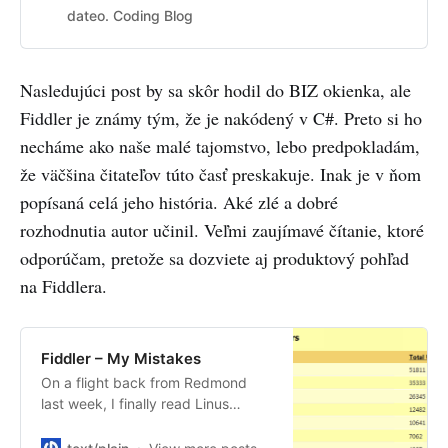
from using it.
dateo. Coding Blog
Nasledujúci post by sa skôr hodil do BIZ okienka, ale
Fiddler je známy tým, že je nakódený v C#. Preto si ho
necháme ako naše malé tajomstvo, lebo predpokladám,
že väčšina čitateľov túto časť preskakuje. Inak je v ňom
popísaná celá jeho história. Aké zlé a dobré
rozhodnutia autor učinil. Veľmi zaujímavé čítanie, ktoré
odporúčam, pretože sa dozviete aj produktový pohľad
na Fiddlera.
Fiddler – My Mistakes
On a flight back from Redmond
last week, I finally read Linus
Torvalds’ 2002 memoir “Just For
Fun.” I really enjoyed its picture of