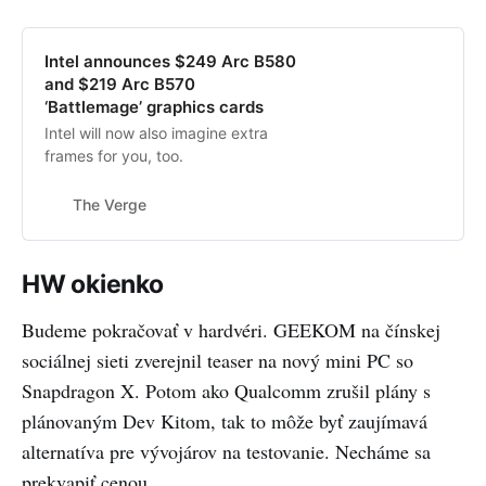
Intel announces $249 Arc B580
and $219 Arc B570
‘Battlemage’ graphics cards
Intel will now also imagine extra
frames for you, too.
The Verge
HW okienko
Budeme pokračovať v hardvéri. GEEKOM na čínskej
sociálnej sieti zverejnil teaser na nový mini PC so
Snapdragon X. Potom ako Qualcomm zrušil plány s
plánovaným Dev Kitom, tak to môže byť zaujímavá
alternatíva pre vývojárov na testovanie. Necháme sa
prekvapiť cenou.