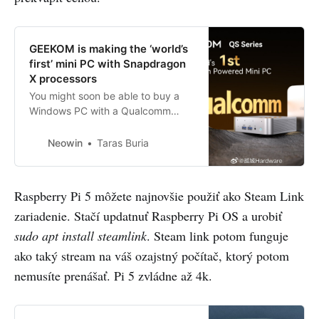
GEEKOM is making the ‘world’s
first’ mini PC with Snapdragon
X processors
You might soon be able to buy a
Windows PC with a Qualcomm
Snapdragon X processor inside in a
form factor other than a laptop or
Neowin
Taras Buria
tablet.
Raspberry Pi 5 môžete najnovšie použiť ako Steam Link
zariadenie. Stačí updatnuť Raspberry Pi OS a urobiť
sudo apt install steamlink
. Steam link potom funguje
ako taký stream na váš ozajstný počítač, ktorý potom
nemusíte prenášať. Pi 5 zvládne až 4k.