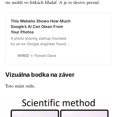
ste mohli vo fotkách hľadať. A je to desivo presné.
This Website Shows How Much
Google’s AI Can Glean From
Your Photos
A photo sharing startup founded
by an ex-Google engineer found a
clever way to turn Google’s tech
against itself.
WIRED
Paresh Dave
Vizuálna bodka na záver
Toto mám stále.