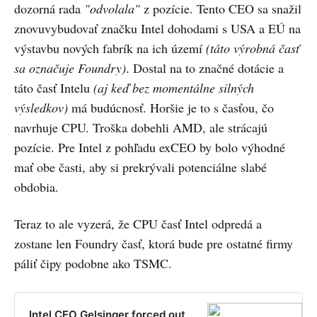
dozorná rada
"odvolala"
z pozície. Tento CEO sa snažil
znovuvybudovať značku Intel dohodami s USA a EÚ na
výstavbu nových fabrík na ich území
(táto výrobná časť
sa označuje Foundry)
. Dostal na to značné dotácie a
táto časť Intelu
(aj keď bez momentálne silných
výsledkov)
má budúcnosť. Horšie je to s časťou, čo
navrhuje CPU. Troška dobehli AMD, ale strácajú
pozície. Pre Intel z pohľadu exCEO by bolo výhodné
mať obe časti, aby si prekrývali potenciálne slabé
obdobia.
Teraz to ale vyzerá, že CPU časť Intel odpredá a
zostane len Foundry časť, ktorá bude pre ostatné firmy
páliť čipy podobne ako TSMC.
Intel CEO Gelsinger forced out