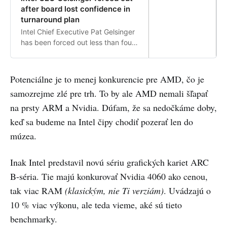
after board lost confidence in
turnaround plan
Intel Chief Executive Pat Gelsinger
has been forced out less than four
years after taking the helm of the
company, handing control to two
lieutenants as the faltering
Potenciálne je to menej konkurencie pre AMD, čo je
American chipmaking icon
samozrejme zlé pre trh. To by ale AMD nemali šľapať
searches for a permanent
na prsty ARM a Nvidia. Dúfam, že sa nedočkáme doby,
replacement.
keď sa budeme na Intel čipy chodiť pozerať len do
múzea.
Inak Intel predstavil novú sériu grafických kariet ARC
B-séria. Tie majú konkurovať Nvidia 4060 ako cenou,
tak viac RAM
(klasickým, nie Ti verziám)
. Uvádzajú o
10 % viac výkonu, ale teda vieme, aké sú tieto
benchmarky.