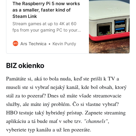
The Raspberry Pi 5 now works
as a smaller, faster kind of
Steam Link
Stream games at up to 4K at 60
fps from your gaming PC to your
big TV.
Ars Technica
Kevin Purdy
BIZ okienko
Pamätáte si, aká to bola nuda, keď ste prišli k TV a
museli ste si vybrať nejaký kanál, kde bol obsah, ktorý
stál za to pozerať? Dnes už máte všade streamovacie
služby, ale máte iný problém. Čo si vlastne vybrať?
HBO testuje taký hybridný prístup. Zapnete streaming
aplikáciu a tá bude mať v sebe tzv.
"channels"
,
vyberiete typ kanálu a už len pozeráte.