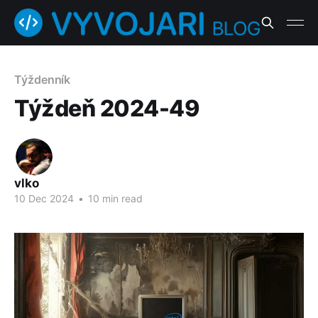
Týždenník
Týždeň 2024-49
vlko
10 Dec 2024
•
10 min read