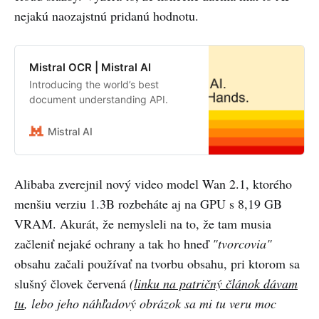
nejakú naozajstnú pridanú hodnotu.
Mistral OCR | Mistral AI
Introducing the world’s best
document understanding API.
Mistral AI
Alibaba zverejnil nový video model Wan 2.1, ktorého
menšiu verziu 1.3B rozbeháte aj na GPU s 8,19 GB
VRAM. Akurát, že nemysleli na to, že tam musia
začleniť nejaké ochrany a tak ho hneď
"tvorcovia"
obsahu začali používať na tvorbu obsahu, pri ktorom sa
slušný človek červená
(
linku na patričný článok dávam
tu
, lebo jeho náhľadový obrázok sa mi tu veru moc