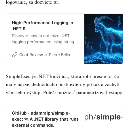
logovanie, sa dozviete tu.
High-Performance Logging in
.NET 9
Discover how to optimize .NET
logging performance using string
interpolation, structured logging,
and high-performance extensions.
Goat Review
Pierre Belin
Learn implementation strategies
and best practices for production
systems.
SimpleExec je .NET knižnica, ktorá robí presne to, čo
má v názve. Jednoducho pustí externý príkaz a zachytí
vám jeho výstup. Poteší možnosť parametrizovať vstupy.
GitHub - adamralph/simple-
exec: 🏃 A .NET library that runs
external commands.