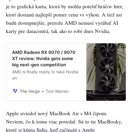
je to grafická karta, ktorá by mohla potešiť hráčov hier,
ktorí dostanú najlepší pomer cena vs výkon. A tiež asi
budú dostupnejšie, pretože AMD nemusí vyrábať AI
karty pre datacentrá, tak ako to robí dnes Nvidia.
AMD Radeon RX 9070 / 9070
XT review: Nvidia gets some
big next-gen competition
AMD is finally ready to take Nvidia
on
The Verge
Tom Warren
Apple uviedol nový MacBook Air s M4 čipom.
Neviem, čo k tomu viac povedať. Sú to tie MacBooky,
ktoré si kúpia ľudia, keď začínajú s Apple