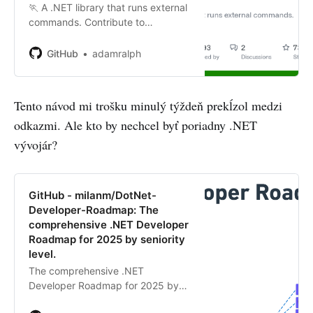
🏃 A .NET library that runs external
commands. Contribute to
adamralph/simple-exec
development by creating an
GitHub
adamralph
account on GitHub.
Tento návod mi trošku minulý týždeň prekĺzol medzi
odkazmi. Ale kto by nechcel byť poriadny .NET
vývojár?
GitHub - milanm/DotNet-
Developer-Roadmap: The
comprehensive .NET Developer
Roadmap for 2025 by seniority
level.
The comprehensive .NET
Developer Roadmap for 2025 by
seniority level. - milanm/DotNet-