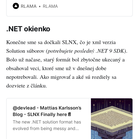
RLAMA
RLAMA
.NET okienko
Konečne sme sa dočkali SLNX, čo je xml verzia
Solution súborov
(potrebujete posledný .NET 9 SDK)
.
Bolo už načase, starý formát bol zbytočne ukecaný a
obsahoval veci, ktoré sme už v dnešnej dobe
nepotrebovali. Ako migrovať a aké sú rozdiely sa
dozviete z článku.
@devlead - Mattias Karlsson’s
Blog - SLNX Finally here📄
The new .NET solution format has
evolved from being messy and
bloated to being focused and