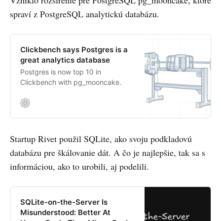
Vzniklo rozšírenie pre PostgreSQL pg_mooncake, ktoré
spraví z PostgreSQL analytickú databázu.
Clickbench says Postgres is a
great analytics database
Postgres is now top 10 in
Clickbench with pg_mooncake.
Startup Rivet použil SQLite, ako svoju podkladovú
databázu pre škálovanie dát. A čo je najlepšie, tak sa s
informáciou, ako to urobili, aj podelili.
SQLite-on-the-Server Is
Misunderstood: Better At