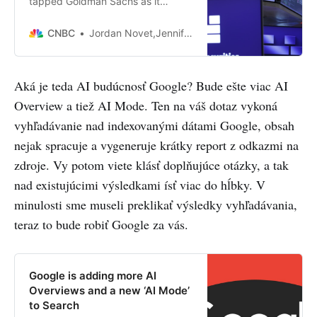
tapped Goldman Sachs as it
studies options such as going
private or getting acquired.
CNBC
Jordan Novet,Jennifer Elias
Aká je teda AI budúcnosť Google? Bude ešte viac AI
Overview a tiež AI Mode. Ten na váš dotaz vykoná
vyhľadávanie nad indexovanými dátami Google, obsah
nejak spracuje a vygeneruje krátky report z odkazmi na
zdroje. Vy potom viete klásť doplňujúce otázky, a tak
nad existujúcimi výsledkami ísť viac do hĺbky. V
minulosti sme museli preklikať výsledky vyhľadávania,
teraz to bude robiť Google za vás.
Google is adding more AI
Overviews and a new ‘AI Mode’
to Search