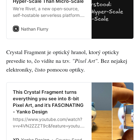
Hyper-Scale Than Micro-Scale
We’re Rivet, a new open-source,
self-hostable serverless platform.
We’ve been in the weeds with
SQLite-on-the-server recently and
Nathan Flurry
– boy – do we have a lot of
thoughts to share. Give us a star on
GitHub, we’ll be sharing a lot more
Crystal Fragment je optický hranol, ktorý opticky
about SQLite soon!
prevedie to, čo vidíte na tzv.
"Pixel Art"
. Bez nejakej
elektroniky, čisto pomocou optiky.
This Crystal Fragment turns
everything you see into 8-bit
Pixel Art, and it’s FASCINATING
- Yanko Design
https://www.youtube.com/watch?
v=v4VN2ZZZT9c&feature=youtu.b
e There is no denying that modern
graphic resolutions have reached
Yanko Design
Gaurav Sood