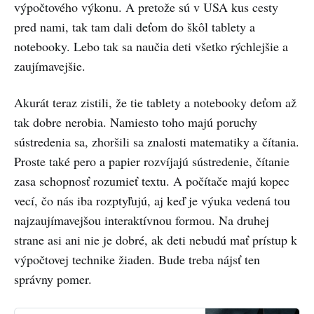
výpočtového výkonu. A pretože sú v USA kus cesty
pred nami, tak tam dali deťom do škôl tablety a
notebooky. Lebo tak sa naučia deti všetko rýchlejšie a
zaujímavejšie.
Akurát teraz zistili, že tie tablety a notebooky deťom až
tak dobre nerobia. Namiesto toho majú poruchy
sústredenia sa, zhoršili sa znalosti matematiky a čítania.
Proste také pero a papier rozvíjajú sústredenie, čítanie
zasa schopnosť rozumieť textu. A počítače majú kopec
vecí, čo nás iba rozptyľujú, aj keď je výuka vedená tou
najzaujímavejšou interaktívnou formou. Na druhej
strane asi ani nie je dobré, ak deti nebudú mať prístup k
výpočtovej technike žiaden. Bude treba nájsť ten
správny pomer.