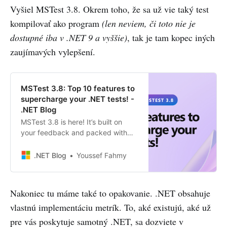
Vyšiel MSTest 3.8. Okrem toho, že sa už vie taký test
kompilovať ako program
(len neviem, či toto nie je
dostupné iba v .NET 9 a vyššie)
, tak je tam kopec iných
zaujímavých vylepšení.
MSTest 3.8: Top 10 features to
supercharge your .NET tests! -
.NET Blog
MSTest 3.8 is here! It’s built on
your feedback and packed with
powerful new features to simplify
and smooth your testing
.NET Blog
Youssef Fahmy
experience.
Nakoniec tu máme také to opakovanie. .NET obsahuje
vlastnú implementáciu metrík. To, aké existujú, aké už
pre vás poskytuje samotný .NET, sa dozviete v