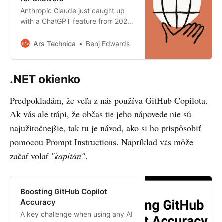
Anthropic Claude just caught up
with a ChatGPT feature from 2023
—but will it be accurate?
Ars Technica
Benj Edwards
.NET okienko
Predpokladám, že veľa z nás používa GitHub Copilota.
Ak vás ale trápi, že občas tie jeho nápovede nie sú
najužitočnejšie, tak tu je návod, ako si ho prispôsobiť
pomocou Prompt Instructions. Napríklad vás môže
začať volať
"kapitán"
.
Boosting GitHub Copilot
Accuracy
A key challenge when using any AI