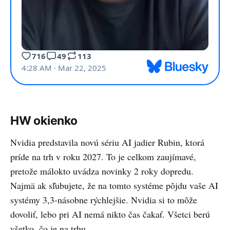
glasses
market.BackgroundCounterpoint
Technology Market Research is a
global research firm specializing in
products in the TMT (technology,
media, and telecom) industry. It
services major technology and
financial firms with a mix of
monthly reports, customized
projects, and detailed analyses of
the mobile and technology
HW okienko
markets. Its key analysts are
seasoned experts in the high-tech
Nvidia predstavila novú sériu AI jadier Rubin, ktorá
industry.Follow Counterpoint
Researchpress@counterpointresea
príde na trh v roku 2027. To je celkom zaujímavé,
rch.com
pretože málokto uvádza novinky 2 roky dopredu.
Najmä ak sľubujete, že na tomto systéme pôjdu vaše AI
systémy 3,3-násobne rýchlejšie. Nvidia si to môže
dovoliť, lebo pri AI nemá nikto čas čakať. Všetci berú
všetko, čo je na trhu.