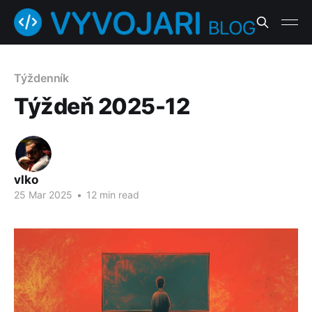
Týždenník
Týždeň 2025-12
vlko
25 Mar 2025
•
12 min read