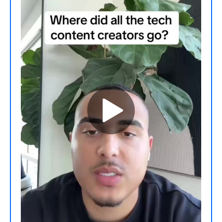
due to weak INMO product
sales.However, we expect the
global AR smart glasses market to
rebound in 2025, achieving over
30% YoY growth through 2026,
driven by the potential entry of
major tech giants and the
accelerating momentum of the
‘AR+AI’ trend. As generative AI
technologies advance, an
increasing number of companies
are positioning AR smart glasses as
a key platform for AI integration,
driving further market expansion.
Besides, Google’s introduction of
Android XR OS, designed to
support existing Android apps and
seamlessly integrate with its suite
of large AI models, is expected to
unlock new use cases and further
propel the growth of the AR smart