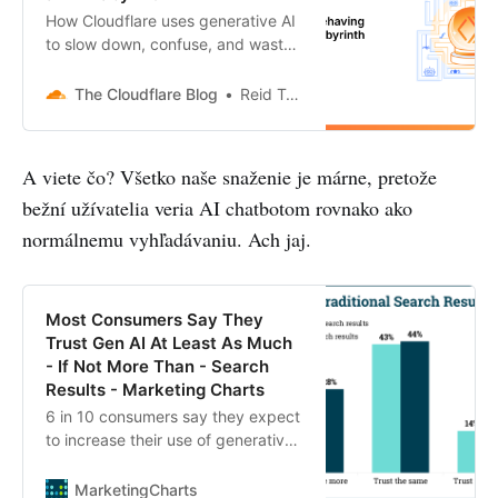
usage scenarios, and decreased
How Cloudflare uses generative AI
consumer engagement continued
to slow down, confuse, and waste
to impact the market. However,
the resources of AI Crawlers and
demand from the enterprise
other bots that don’t respect “no
The Cloudflare Blog
Reid Tatoris
market, though relatively limited in
crawl” directives.
size, remained more resilient,
particularly in large-scale
A viete čo? Všetko naše snaženie je márne, pretože
immersive Location-Based
Entertainment (LBE), education,
bežní užívatelia veria AI chatbotom rovnako ako
healthcare and military.Meta
normálnemu vyhľadávaniu. Ach jaj.
continued to dominate the global
VR headset market in 2024 with a
share of 77%. In Q4 2024, Meta’s
market share rose to 84% primarily
Most Consumers Say They
due to the launch of the more
Trust Gen AI At Least As Much
affordable Quest 3S headset.
- If Not More Than - Search
Sony’s PSVR2 shipment share
Results - Marketing Charts
surged to 9% in Q4 2024, fuelled
6 in 10 consumers say they expect
by aggressive promotions and
to increase their use of generative
discounts during the Black Friday
AI for search in the next 6 months.
and Christmas sales. Apple’s Vision
MarketingCharts