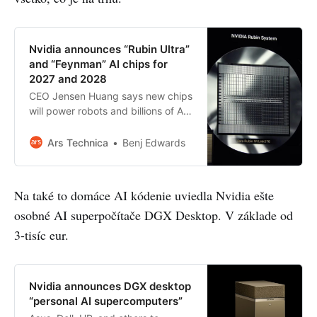
Nvidia announces “Rubin Ultra”
and “Feynman” AI chips for
2027 and 2028
CEO Jensen Huang says new chips
will power robots and billions of AI
agents.
Ars Technica
Benj Edwards
Na také to domáce AI kódenie uviedla Nvidia ešte
osobné AI superpočítače DGX Desktop. V základe od
3-tisíc eur.
Nvidia announces DGX desktop
“personal AI supercomputers”