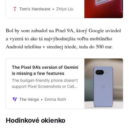
Snapdragon G1 Gen 2 enter the
ring.
Tom's Hardware
Zhiye Liu
Bol by som zabudol na Pixel 9A, ktorý Google uviedol
a vyzerá to ako tá najvýhodnejšia voľba mobilného
Android telefónu v strednej triede, teda do 500 eur.
The Pixel 9A’s version of Gemini
is missing a few features
The budget-friendly phone doesn’t
support Pixel Screenshots or Call
Notes.
The Verge
Emma Roth
Hodinkové okienko