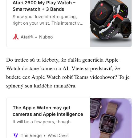
Atari 2600 My Play Watch –
Smartwatch + 3 Bands
Show your love of retro gaming,
right on your wrist. This interactive
smartwatch was custom created
for Atari 2600 fans. Play classic
Atari®
Nubeo
games, track your fitness, and of
course, tell time on the vibrant, full-
color display. Includes a durable,
Do tretice sú tu klebety, že ďalšia generácia Apple
metal bezel face with three
Watch dostane kameru a AI. Viete si predstaviť, že
interchangeable bands, all inspired
by the look an
budete cez Apple Watch robiť Teams videohovor? To je
splnený sen každého manažéra.
The Apple Watch may get
cameras and Apple Intelligence
It will be a few years, though.
The Verge
Wes Davis