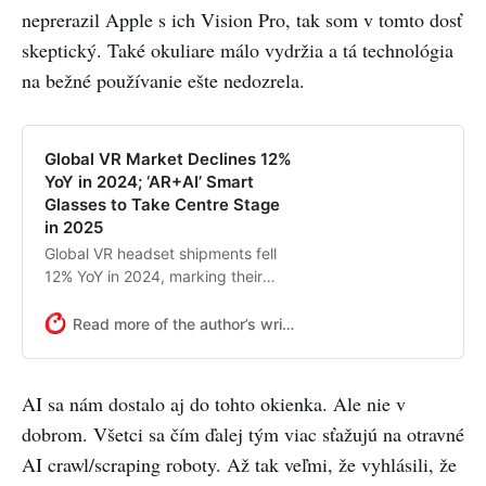
neprerazil Apple s ich Vision Pro, tak som v tomto dosť
skeptický. Také okuliare málo vydržia a tá technológia
na bežné používanie ešte nedozrela.
Global VR Market Declines 12%
YoY in 2024; ‘AR+AI’ Smart
Glasses to Take Centre Stage
in 2025
Global VR headset shipments fell
12% YoY in 2024, marking their
third consecutive year of declines
due to the continued weak
Read more of the author’s writing
consumer demand.Meta continued
to dominate the global VR market
in 2024, capturing 77% of the
AI sa nám dostalo aj do tohto okienka. Ale nie v
shipments.In Q4 2024, the
dobrom. Všetci sa čím ďalej tým viac sťažujú na otravné
availability of the Meta Quest 3S
boosted Meta’s market share to
AI crawl/scraping roboty. Až tak veľmi, že vyhlásili, že
84%.Shipments of Apple’s Vision