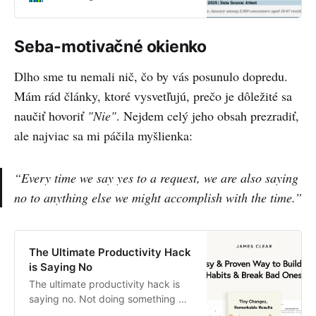
Pro shipments saw a steep 43%
QoQ decline in Q4 2024, reflecting
a slowdown after the initial market
Seba-motivačné okienko
hype. In Q4, Apple expanded the
Vision Pro’s availability to new
Dlho sme tu nemali nič, čo by vás posunulo dopredu.
markets, including South Korea,
UAE and Taiwan, which helped
Mám rád články, ktoré vysvetľujú, prečo je dôležité sa
partially offset the overall decline.
naučiť hovoriť
"Nie"
. Nejdem celý jeho obsah prezradiť,
The device’s enterprise sales also
ale najviac sa mi páčila myšlienka:
saw an uptick.Chinese OEMs Pico
and DPVR also benefited from the
growing enterprise market demand
“Every time we say yes to a request, we are also saying
in 2024. For Pico, shipments to the
enterprise segment surpassed
no to anything else we might accomplish with the time.”
those to the consumer segment,
while DPVR saw over 30% YoY
shipment growth in 2024, driven
The Ultimate Productivity Hack
by its strong focus on enterprise
is Saying No
customers.According to our
projections, the global VR market’s
The ultimate productivity hack is
growth will remain limited over the
saying no. Not doing something will
next two years. Despite the
always be faster than doing it. This