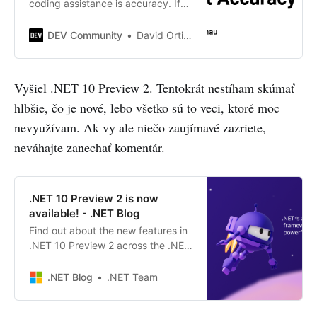
coding assistance is accuracy. If
the results are not reliable,…
DEV Community
David Ortinau
Vyšiel .NET 10 Preview 2. Tentokrát nestíham skúmať
hlbšie, čo je nové, lebo všetko sú to veci, ktoré moc
nevyužívam. Ak vy ale niečo zaujímavé zazriete,
neváhajte zanechať komentár.
.NET 10 Preview 2 is now
available! - .NET Blog
Find out about the new features in
.NET 10 Preview 2 across the .NET
runtime, SDK, libraries, ASP.NET
Core, Blazor, C#, .NET MAUI, and
.NET Blog
.NET Team
more!