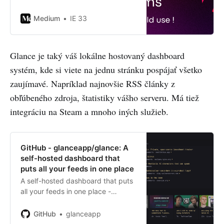
like Standalone Components,
Signals, or Control Flow Syntax.
Medium
IE 33
But did…
Glance je taký váš lokálne hostovaný dashboard
systém, kde si viete na jednu stránku pospájať všetko
zaujímavé. Napríklad najnovšie RSS články z
obľúbeného zdroja, štatistiky vášho serveru. Má tiež
integráciu na Steam a mnoho iných služieb.
GitHub - glanceapp/glance: A
self-hosted dashboard that
puts all your feeds in one place
A self-hosted dashboard that puts
all your feeds in one place -
glanceapp/glance
GitHub
glanceapp