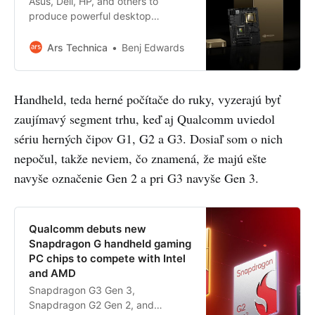
Asus, Dell, HP, and others to
produce powerful desktop
machines that run AI models
locally.
Ars Technica
Benj Edwards
Handheld, teda herné počítače do ruky, vyzerajú byť
zaujímavý segment trhu, keď aj Qualcomm uviedol
sériu herných čipov G1, G2 a G3. Dosiaľ som o nich
nepočul, takže neviem, čo znamená, že majú ešte
navyše označenie Gen 2 a pri G3 navyše Gen 3.
Qualcomm debuts new
Snapdragon G handheld gaming
PC chips to compete with Intel
and AMD
Snapdragon G3 Gen 3,
Snapdragon G2 Gen 2, and