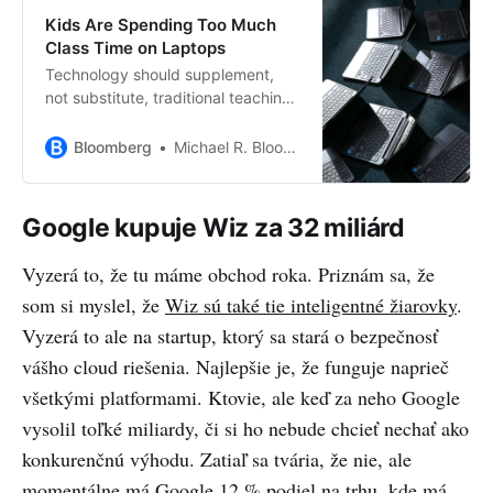
Kids Are Spending Too Much
Class Time on Laptops
Technology should supplement,
not substitute, traditional teaching
methods.
Bloomberg
Michael R. Bloomberg
Google kupuje Wiz za 32 miliárd
Vyzerá to, že tu máme obchod roka. Priznám sa, že
som si myslel, že
Wiz sú také tie inteligentné žiarovky
.
Vyzerá to ale na startup, ktorý sa stará o bezpečnosť
vášho cloud riešenia. Najlepšie je, že funguje naprieč
všetkými platformami. Ktovie, ale keď za neho Google
vysolil toľké miliardy, či si ho nebude chcieť nechať ako
konkurenčnú výhodu. Zatiaľ sa tvária, že nie, ale
momentálne má Google 12 % podiel na trhu, kde má