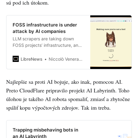
sú pod ich útokom.
Pro declined in Q4 after the initial
hype. However, its enterprise sales
saw an uptick.The global AR smart
FOSS infrastructure is under
glasses market faced challenges in
attack by AI companies
2024, but we expect that the
integration of AR and AI, along with
LLM scrapers are taking down
new market entrants, will drive
FOSS projects’ infrastructure, and
over 30% YoY growth in shipments
it’s getting worse.
through 2026.Seoul, Beijing,
LibreNews
Niccolò Venerandi
Buenos Aires, Fort Collins, Hong
Kong, London, New Delhi, Taipei,
Tokyo – March 18, 2025Global
Najlepšie sa proti AI bojuje, ako inak, pomocou AI.
virtual reality (VR) headset
shipments fell 12% YoY in 2024, the
Preto CloudFlare pripravilo projekt AI Labyrinth. Toho
market’s third consecutive year of
úlohou je takého AI robota spomaliť, zmiasť a zbytočne
declines, according to the latest
spáliť kopu výpočtových zdrojov. Tak im treba.
update from Counterpoint’s Global
XR (AR/VR) Headset Model
Tracker. In Q4 2024, the shipments
fell 5% YoY. Hardware limitations,
Trapping misbehaving bots in
lack of compelling VR content and
an AI Labyrinth