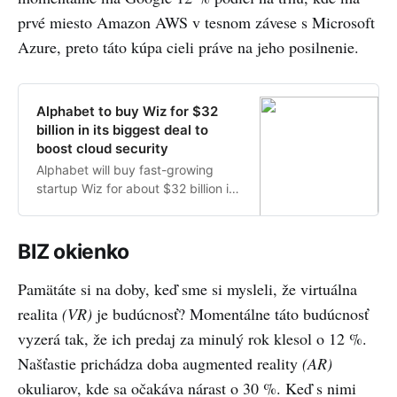
prvé miesto Amazon AWS v tesnom závese s Microsoft
Azure, preto táto kúpa cieli práve na jeho posilnenie.
Alphabet to buy Wiz for $32
billion in its biggest deal to
boost cloud security
Alphabet will buy fast-growing
startup Wiz for about $32 billion in
its biggest deal ever, the Google
parent said Tuesday, as it doubles
down on cybersecurity to sharpen
BIZ okienko
its edge in the cloud-computing
race against Amazon.com and
Pamätáte si na doby, keď sme si mysleli, že virtuálna
Microsoft.
realita
(VR)
je budúcnosť? Momentálne táto budúcnosť
vyzerá tak, že ich predaj za minulý rok klesol o 12 %.
Našťastie prichádza doba augmented reality
(AR)
okuliarov, kde sa očakáva nárast o 30 %. Keď s nimi