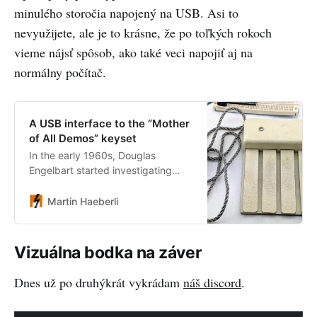
minulého storočia napojený na USB. Asi to
nevyužijete, ale je to krásne, že po toľkých rokoch
vieme nájsť spôsob, ako také veci napojiť aj na
normálny počítač.
A USB interface to the “Mother
of All Demos” keyset
In the early 1960s, Douglas
Engelbart started investigating
how computers could augment
human intelligence: “If, in your
Martin Haeberli
office, you as an…
Vizuálna bodka na záver
Dnes už po druhýkrát vykrádam
náš discord
.