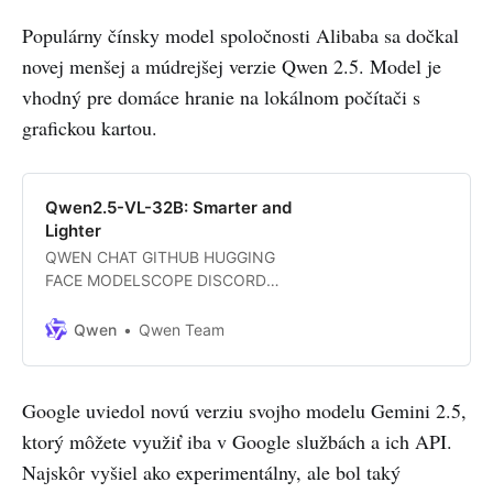
Populárny čínsky model spoločnosti Alibaba sa dočkal
novej menšej a múdrejšej verzie Qwen 2.5. Model je
vhodný pre domáce hranie na lokálnom počítači s
grafickou kartou.
Qwen2.5-VL-32B: Smarter and
Lighter
QWEN CHAT GITHUB HUGGING
FACE MODELSCOPE DISCORD
Introduction At the end of January
this year, we launched the
Qwen
Qwen Team
Qwen2.5-VL series of models,
which received widespread
attention and positive feedback
Google uviedol novú verziu svojho modelu Gemini 2.5,
from the community. Building on
ktorý môžete využiť iba v Google službách a ich API.
the Qwen2.5-VL series, we
continued to optimize the model
Najskôr vyšiel ako experimentálny, ale bol taký
using reinforcement learning and