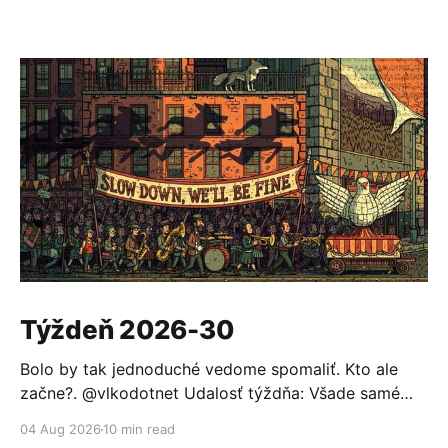
Týždeň 2026-30
Bolo by tak jednoduché vedome spomaliť. Kto ale
začne?. @vlkodotnet Udalosť týždňa: Všade samé
reakcie Po minulotýždňovom oznámení, že OpenAI sa
04 Aug 2026
10 min read
nabúrala do Hugging Face a ten sa nevedel brániť