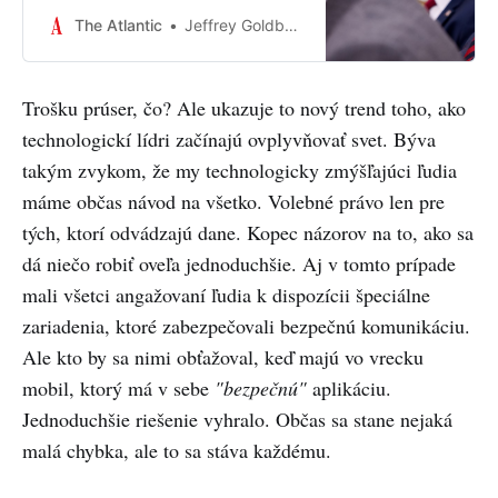
I didn’t think it could be real. Then
The Atlantic
Jeffrey Goldberg
the bombs started falling.
Trošku prúser, čo? Ale ukazuje to nový trend toho, ako
technologickí lídri začínajú ovplyvňovať svet. Býva
takým zvykom, že my technologicky zmýšľajúci ľudia
máme občas návod na všetko. Volebné právo len pre
tých, ktorí odvádzajú dane. Kopec názorov na to, ako sa
dá niečo robiť oveľa jednoduchšie. Aj v tomto prípade
mali všetci angažovaní ľudia k dispozícii špeciálne
zariadenia, ktoré zabezpečovali bezpečnú komunikáciu.
Ale kto by sa nimi obťažoval, keď majú vo vrecku
mobil, ktorý má v sebe
"bezpečnú"
aplikáciu.
Jednoduchšie riešenie vyhralo. Občas sa stane nejaká
malá chybka, ale to sa stáva každému.