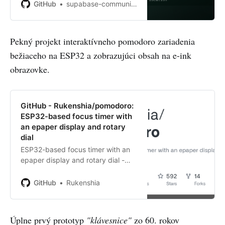
server development by creating an
GitHub
supabase-community
account on GitHub.
Pekný projekt interaktívneho pomodoro zariadenia
bežiaceho na ESP32 a zobrazujúci obsah na e-ink
obrazovke.
GitHub - Rukenshia/pomodoro:
ESP32-based focus timer with
an epaper display and rotary
dial
ESP32-based focus timer with an
epaper display and rotary dial -
Rukenshia/pomodoro
GitHub
Rukenshia
Úplne prvý prototyp
"klávesnice"
zo 60. rokov