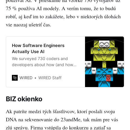
používať AI. V prieskume na vzorke 730 vývojárov už
75 % používa AI modely. A verím tomu, že to budú
robiť, aj keď im to zakážete, lebo v niektorých úlohách
vie naozaj ušetriť čas.
How Software Engineers
Actually Use AI
We surveyed 730 coders and
developers about how (and how
often) they use AI chatbots on the
job. The results amazed and
WIRED
WIRED Staff
disturbed us.
BIZ okienko
Ak patríte medzi tých šťastlivcov, ktorí poslali svoju
DNA na sekvenovanie do 23andMe, tak mám pre vás
zlú správu. Firma vstúpila do konkurzu a zatiaľ sa