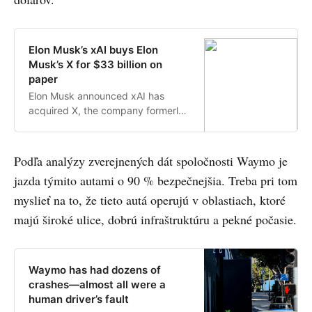
Elon Musk’s xAI buys Elon
Musk’s X for $33 billion on
paper
Elon Musk announced xAI has
acquired X, the company formerly
known as Twitter, for $33 billion in
an all-stock deal.
Podľa analýzy zverejnených dát spoločnosti Waymo je
jazda týmito autami o 90 % bezpečnejšia. Treba pri tom
myslieť na to, že tieto autá operujú v oblastiach, ktoré
majú široké ulice, dobrú infraštruktúru a pekné počasie.
Waymo has had dozens of
crashes—almost all were a
human driver’s fault