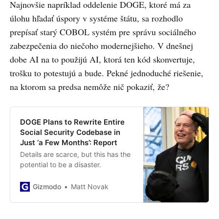
Najnovšie napríklad oddelenie DOGE, ktoré má za
úlohu hľadať úspory v systéme štátu, sa rozhodlo
prepísať starý COBOL systém pre správu sociálného
zabezpečenia do niečoho modernejšieho. V dnešnej
dobe AI na to použijú AI, ktorá ten kód skonvertuje,
trošku to potestujú a bude. Pekné jednoduché riešenie,
na ktorom sa predsa nemôže nič pokaziť, že?
DOGE Plans to Rewrite Entire
Social Security Codebase in
Just ‘a Few Months’: Report
Details are scarce, but this has the
potential to be a disaster.
Gizmodo
Matt Novak