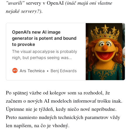
"uvarili"
servery v OpenAI
(ináč majú oni vlastne
nejaké servery?)
.
OpenAI’s new AI image
generator is potent and bound
to provoke
The visual apocalypse is probably
nigh, but perhaps seeing was
never believing.
Ars Technica
Benj Edwards
Po spätnej väzbe od kolegov som sa rozhodol, že
začnem o nových AI modeloch informovať trošku inak.
Úprimne nie je týždeň, kedy niečo nové nepribudne.
Preto namiesto nudných technických parametrov vždy
len napíšem, na čo je vhodný.