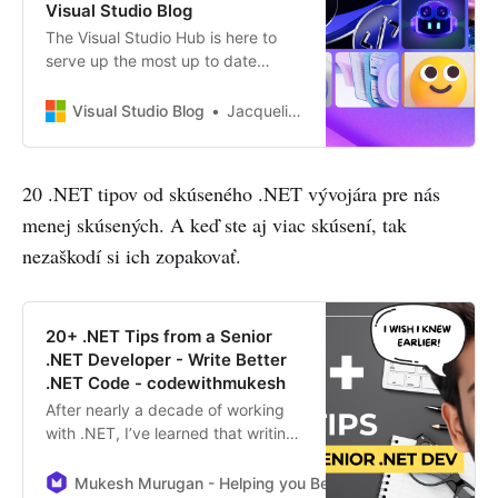
Visual Studio Blog
The Visual Studio Hub is here to
serve up the most up to date
happenings in the Visual Studio IDE
ecosystem.
Visual Studio Blog
Jacqueline Widdis
20 .NET tipov od skúseného .NET vývojára pre nás
menej skúsených. A keď ste aj viac skúsení, tak
nezaškodí si ich zopakovať.
20+ .NET Tips from a Senior
.NET Developer - Write Better
.NET Code - codewithmukesh
After nearly a decade of working
with .NET, I’ve learned that writing
great code is only part of the
journey. The real growth comes
Mukesh Murugan - Helping you Become a Better .NET De