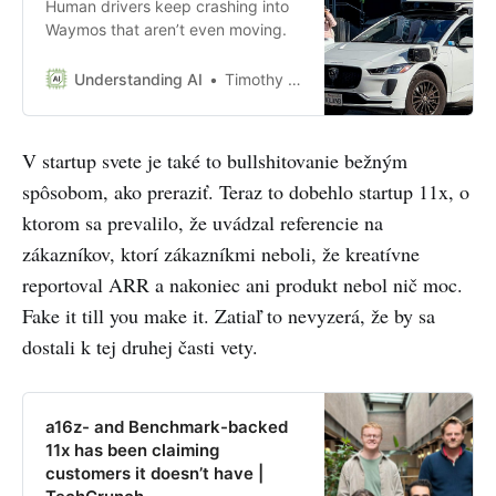
Human drivers keep crashing into
Waymos that aren’t even moving.
Understanding AI
Timothy B. Lee
V startup svete je také to bullshitovanie bežným
spôsobom, ako preraziť. Teraz to dobehlo startup 11x, o
ktorom sa prevalilo, že uvádzal referencie na
zákazníkov, ktorí zákazníkmi neboli, že kreatívne
reportoval ARR a nakoniec ani produkt nebol nič moc.
Fake it till you make it. Zatiaľ to nevyzerá, že by sa
dostali k tej druhej časti vety.
a16z- and Benchmark-backed
11x has been claiming
customers it doesn’t have |