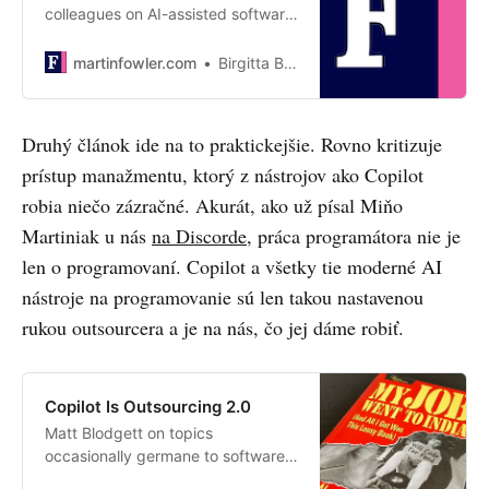
colleagues on AI-assisted software
delivery
martinfowler.com
Birgitta Böckeler
Druhý článok ide na to praktickejšie. Rovno kritizuje
prístup manažmentu, ktorý z nástrojov ako Copilot
robia niečo zázračné. Akurát, ako už písal Miňo
Martiniak u nás
na Discorde
, práca programátora nie je
len o programovaní. Copilot a všetky tie moderné AI
nástroje na programovanie sú len takou nastavenou
rukou outsourcera a je na nás, čo jej dáme robiť.
Copilot Is Outsourcing 2.0
Matt Blodgett on topics
occasionally germane to software
development.