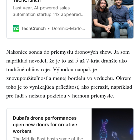
TechCrunch
Last year, AI-powered sales
automation startup 11x appeared
to be on an explosive growth
trajectory. However, nearly two
TechCrunch
Dominic-Madori Davis, Marina Temkin
dozen sources — including
Nakoniec sonda do priemyslu dronových show. Ja som
napríklad nevedel, že je to asi 5 až 7-krát drahšie ako
tradičné ohňostroje. Výhodou naopak je
znovupoužiteľnosť a menej bordelu vo vzduchu. Okrem
toho je to vynikajúca príležitosť, ako preraziť, napríklad
pre ľudí s neistou pozíciou v hernom priemysle.
Dubai’s drone performances
open new doors for creative
workers
The Middle East hosts some of the