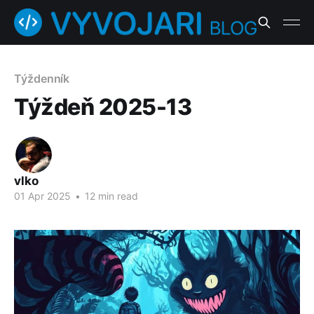
Týždenník
Týždeň 2025-13
vlko
01 Apr 2025
•
12 min read