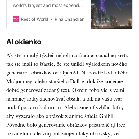
world’s largest and most expensive
drone shows, but the work is
seasonal and doesn’t guarantee
Rest of World
Rina Chandran
regular pay.
AI okienko
Ak ste minulý týždeň neboli na žiadnej sociálnej sieti,
tak ste mali to šťastie, že ste unikli výsledkom nového
generátora obrázkov od OpenAI. Na rozdiel od takého
Midjourney, alebo staršieho Dall-e, dokáže konečne
dobré generovať zadaný text. Okrem toho vie z vami
nahranej fotky zachovávať obsah, a tak na vašu tvár
pridať postavu kulturistu. Alebo zmeniť vzhľad fotky
aby vyzeralo ako obrázok z anime štúdia Ghibli.
Pôvodne bolo generovanie obrázkov prístupné aj free
užívateľom, ale vraj bol záujem taký obrovský, že