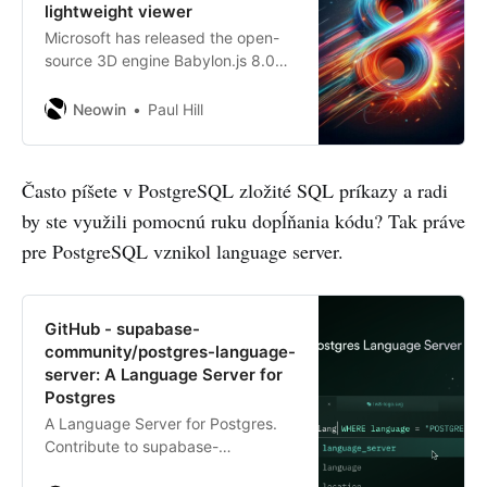
lightweight viewer
Microsoft has released the open-
source 3D engine Babylon.js 8.0
after a year of development. It
includes support for IBL shadows,
Neowin
Paul Hill
area lights, and much more.
Často píšete v PostgreSQL zložité SQL príkazy a radi
by ste využili pomocnú ruku dopĺňania kódu? Tak práve
pre PostgreSQL vznikol language server.
GitHub - supabase-
community/postgres-language-
server: A Language Server for
Postgres
A Language Server for Postgres.
Contribute to supabase-
community/postgres-language-