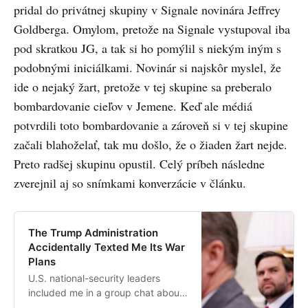
pridal do privátnej skupiny v Signale novinára Jeffrey
Goldberga. Omylom, pretože na Signale vystupoval iba
pod skratkou JG, a tak si ho pomýlil s niekým iným s
podobnými iniciálkami. Novinár si najskôr myslel, že
ide o nejaký žart, pretože v tej skupine sa preberalo
bombardovanie cieľov v Jemene. Keď ale médiá
potvrdili toto bombardovanie a zároveň si v tej skupine
začali blahoželať, tak mu došlo, že o žiaden žart nejde.
Preto radšej skupinu opustil. Celý príbeh následne
zverejnil aj so snímkami konverzácie v článku.
The Trump Administration
Accidentally Texted Me Its War
Plans
U.S. national-security leaders
included me in a group chat about
upcoming military strikes in Yemen.