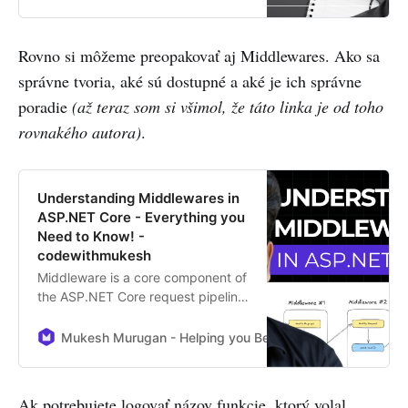
from debugging tough issues,
refactoring messy legacy code,
and learning from mistakes the
Rovno si môžeme preopakovať aj Middlewares. Ako sa
hard way. From best practices to
správne tvoria, aké sú dostupné a aké je ich správne
real-world insights, here are 20
essential tips that will help you
poradie
(až teraz som si všimol, že táto linka je od toho
write cleaner, more efficient, and
rovnakého autora)
.
scalable .NET applications.
Whether you’re just starting out or
have years of experience, these
lessons will make you a better .NET
Understanding Middlewares in
developer.
ASP.NET Core - Everything you
Need to Know! -
codewithmukesh
Middleware is a core component of
the ASP.NET Core request pipeline,
responsible for handling requests
and responses efficiently.
Mukesh Murugan - Helping you Become a Better .NET De
Understanding how middleware
works, its execution order, and
best practices is essential for
Ak potrebujete logovať názov funkcie, ktorý volal