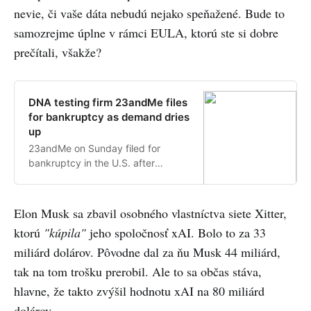
nevie, či vaše dáta nebudú nejako speňažené. Bude to
samozrejme úplne v rámci EULA, ktorú ste si dobre
prečítali, všakže?
DNA testing firm 23andMe files
for bankruptcy as demand dries
up
23andMe on Sunday filed for
bankruptcy in the U.S. after
struggling with weak demand for
its ancestry testing kits and a 2023
data breach that damaged its
Elon Musk sa zbavil osobného vlastníctva siete Xitter,
reputation.
ktorú
"kúpila"
jeho spoločnosť xAI. Bolo to za 33
miliárd dolárov. Pôvodne dal za ňu Musk 44 miliárd,
tak na tom trošku prerobil. Ale to sa občas stáva,
hlavne, že takto zvýšil hodnotu xAI na 80 miliárd
dolárov.