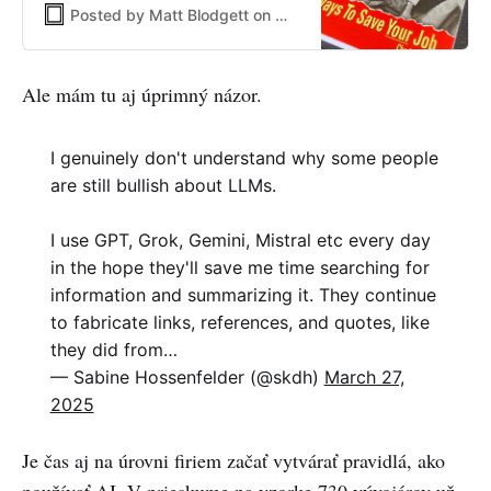
Posted by Matt Blodgett on Wednesday, March 26, 2025
Ale mám tu aj úprimný názor.
I genuinely don't understand why some people
are still bullish about LLMs.
I use GPT, Grok, Gemini, Mistral etc every day
in the hope they'll save me time searching for
information and summarizing it. They continue
to fabricate links, references, and quotes, like
they did from…
— Sabine Hossenfelder (@skdh)
March 27,
2025
Je čas aj na úrovni firiem začať vytvárať pravidlá, ako