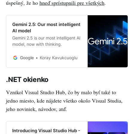
úspešný, že ho
hneď sprístupnili pre všetkých
.
open-sourced the new VL model
with the beloved 32B parameter
scale under the Apache 2.0 license
— Qwen2.5-VL-32B-Instruct.
Gemini 2.5: Our most intelligent
Compared to the previously
AI model
released Qwen2.
Gemini 2.5 is our most intelligent AI
model, now with thinking.
Google
Koray Kavukcuoglu
.NET okienko
Vznikol Visual Studio Hub, čo by malo byť také to
jedno miesto, kde nájdete všetko okolo Visual Studia,
jeho noviniek, návodov, atď.
Introducing Visual Studio Hub -