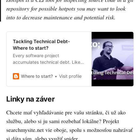
repository for possible hotpots you may want to look
into to decrease maintenance and potential risk.
Tackling Technical Debt-
Where to start?
Every software project
accumulates technical debt. Like
financial debt, it compounds over
time if left unaddressed, making
Where to start?
Visit profile
future changes in…
Linky na záver
Chcete mať vyhľadávanie pre vašu stránku, či už ako
službu, alebo si ju sami rozbehať lokálne? Projekt
searchmysite.net vie oboje, spolu s možnosťou nahrávať
si dáta sám, alebo využiť spider.