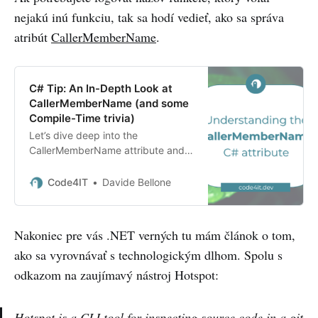
building scalable and maintainable
nejakú inú funkciu, tak sa hodí vedieť, ako sa správa
Web APIs. In this guide, we’ll
explore the fundamentals of
atribút
CallerMemberName
.
middleware, how requests are
processed in ASP.NET Core, and
how to implement custom
C# Tip: An In-Depth Look at
middleware to enhance your
CallerMemberName (and some
applications.
Compile-Time trivia)
Let’s dive deep into the
CallerMemberName attribute and
explore its usage from multiple
angles. We’ll see various methods
Code4IT
Davide Bellone
of invoking it, shedding light on
how it is defined at compile time.
Nakoniec pre vás .NET verných tu mám článok o tom,
ako sa vyrovnávať s technologickým dlhom. Spolu s
odkazom na zaujímavý nástroj Hotspot:
Hotspot is a CLI tool for inspecting source code in a git