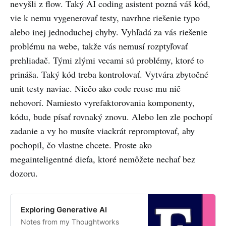
nevyšli z flow. Taký AI coding asistent pozná váš kód,
vie k nemu vygenerovať testy, navrhne riešenie typo
alebo inej jednoduchej chyby. Vyhľadá za vás riešenie
problému na webe, takže vás nemusí rozptyľovať
prehliadač. Tými zlými vecami sú problémy, ktoré to
prináša. Taký kód treba kontrolovať. Vytvára zbytočné
unit testy naviac. Niečo ako code reuse mu nič
nehovorí. Namiesto vyrefaktorovania komponenty,
kódu, bude písať rovnaký znovu. Alebo len zle pochopí
zadanie a vy ho musíte viackrát repromptovať, aby
pochopil, čo vlastne chcete. Proste ako
megainteligentné dieťa, ktoré nemôžete nechať bez
dozoru.
Exploring Generative AI
Notes from my Thoughtworks