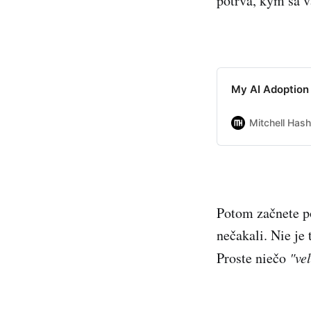
potrvá, kým sa v
My AI Adoption
Mitchell Has
Potom začnete po
nečakali. Nie je 
Proste niečo
"ve