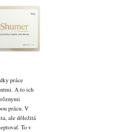
edky práce
entmi. A to ich
s rôznymi
bou prácu. V
ta, ale dôležitá
ceptovať. To v