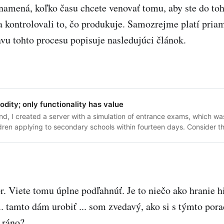
namená, koľko času chcete venovať tomu, aby ste do toh
a kontrolovali to, čo produkuje. Samozrejme platí pria
tavu tohto procesu popisuje nasledujúci článok.
dity; only functionality has value
nd, I created a server with a simulation of entrance exams, which was
ldren applying to secondary schools within fourteen days. Consider thi
hanges that AI brings to development, especially product developm
r. Viete tomu úplne podľahnúť. Je to niečo ako hranie hi
.. tamto dám urobiť ... som zvedavý, ako si s týmto pora
 ráno?