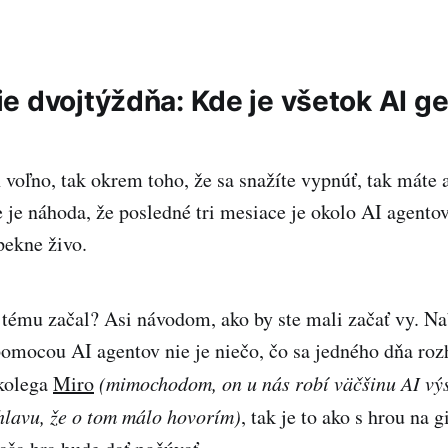
e dvojtýždňa: Kde je všetok AI g
voľno, tak okrem toho, že sa snažíte vypnúť, tak máte a
 je náhoda, že posledné tri mesiace je okolo AI agentov
pekne živo.
tému začal? Asi návodom, ako by ste mali začať vy. N
mocou AI agentov nie je niečo, čo sa jedného dňa roz
kolega
Miro
(mimochodom, on u nás robí väčšinu AI výs
hlavu, že o tom málo hovorím)
, tak je to ako s hrou na 