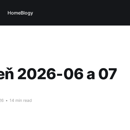
Home
Blogy
eň 2026-06 a 07
26
•
14 min read