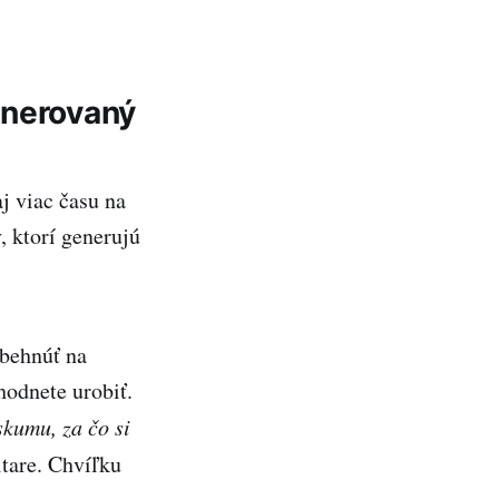
enerovaný
j viac času na
, ktorí generujú
abehnúť na
hodnete urobiť.
kumu, za čo si
gitare. Chvíľku