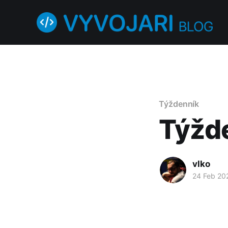
Týždenník
Týžd
vlko
24 Feb 20