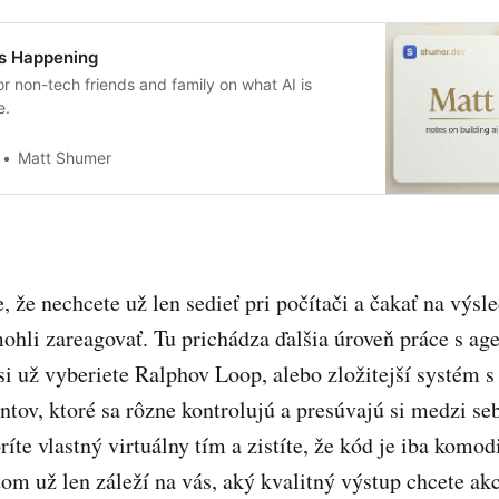
Is Happening
or non-tech friends and family on what AI is
e.
Matt Shumer
, že nechcete už len sedieť pri počítači a čakať na výsl
mohli zareagovať. Tu prichádza ďalšia úroveň práce s ag
 si už vyberiete Ralphov Loop, alebo zložitejší systém 
tov, ktoré sa rôzne kontrolujú a presúvajú si medzi se
ríte vlastný virtuálny tím a zistíte, že kód je iba komodi
tom už len záleží na vás, aký kvalitný výstup chcete ak