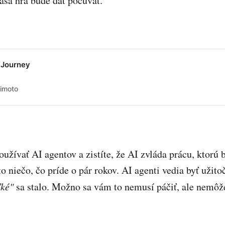
aša hra bude dať počúvať.
 Journey
himoto
užívať AI agentov a zistíte, že AI zvláda prácu, ktorú 
to niečo, čo príde o pár rokov. AI agenti vedia byť užitoč
ľké"
sa stalo. Možno sa vám to nemusí páčiť, ale nemôže