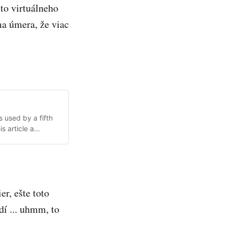
to virtuálneho
ma úmera, že viac
 used by a fifth
s article a
ent.
er, ešte toto
dí ... uhmm, to