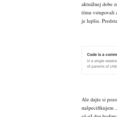
aktuálnej dobe z
tímu vstupovali 
je lepšie. Preds
Code is a commo
In a single weeke
of parents of chi
summary of the c
Ale dajte si pozo
našpecifikujem .
sú už dve hodiny