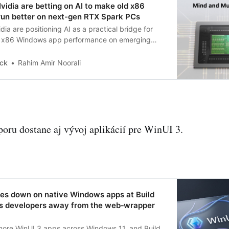
vidia are betting on AI to make old x86
un better on next-gen RTX Spark PCs
ia are positioning AI as a practical bridge for
y x86 Windows app performance on emerging
owered by RTX Spark and Snapdragon X
agentic AI and emulation tools may ease app
ck
Rahim Amir Noorali
ompatibility, demanding legacy software, games,
 systems will still require developer intervention.
oru dostane aj vývoj aplikácií pre WinUI 3.
les down on native Windows apps at Build
 developers away from the web‑wrapper
more WinUI 3 apps across Windows 11, and Build