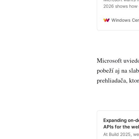
2026 shows how d
and hardware.
Windows Cen
Microsoft uviedo
pobeží aj na sla
prehliadača, ktor
Expanding on‑d
APIs for the we
At Build 2025, w