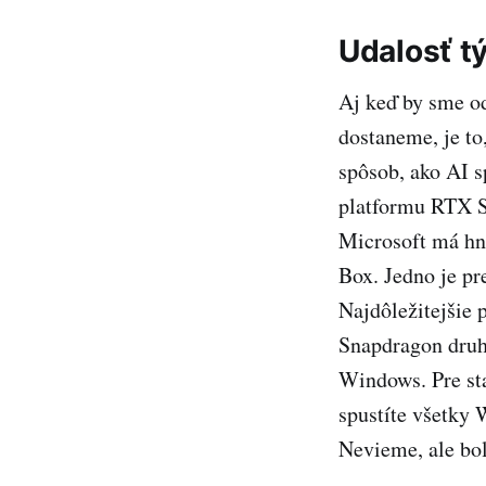
Udalosť t
Aj keď by sme od
dostaneme, je to
spôsob, ako AI s
platformu RTX S
Microsoft má hn
Box. Jedno je pr
Najdôležitejšie
Snapdragon druh
Windows. Pre sta
spustíte všetky 
Nevieme, ale bo