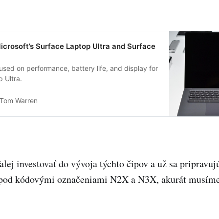
 Microsoft’s Surface Laptop Ultra and Surface
used on performance, battery life, and display for
p Ultra.
Tom Warren
alej investovať do vývoja týchto čipov a už sa pripravuj
 pod kódovými označeniami N2X a N3X, akurát musíme