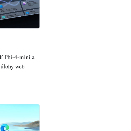
dí Phi-4-mini a
é úlohy web