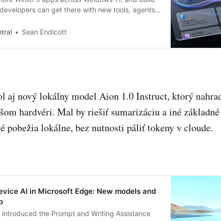
evelopers can get there with new tools, agents,
tral
Sean Endicott
l aj nový lokálny model Aion 1.0 Instruct, ktorý nahra
bšom hardvéri. Mal by riešiť sumarizáciu a iné základn
é pobežia lokálne, bez nutnosti páliť tokeny v cloude.
evice AI in Microsoft Edge: New models and
b
e introduced the Prompt and Writing Assistance