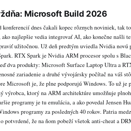
ýždňa: Microsoft Build 2026
 konferencií dnes čakali kopec rôznych noviniek, tak to
, ako najlepšie vedia integrovať AI, ako konečne našli t
praviť užitočnou. Už deň predtým uviedla Nvidia novú
park. RTX Spark je Nvidia ARM procesor spolu s Bla
eď dva produkty: Microsoft Surface Laptop Ultra a R
enosné zariadenie a druhé vývojársky počítač na váš stô
 pre Microsoft je, že plne podporujú Windows. To už j
ý výrobca, ktorý na ARM architektúre umožňuje plno
ršie programy je tu emulácia, a ako povedal Jensen Hu
Windows programy za posledných 40 rokov. Patria medzi
lo potvrdené, že na ňom pobeží všetok anti-cheat a DR