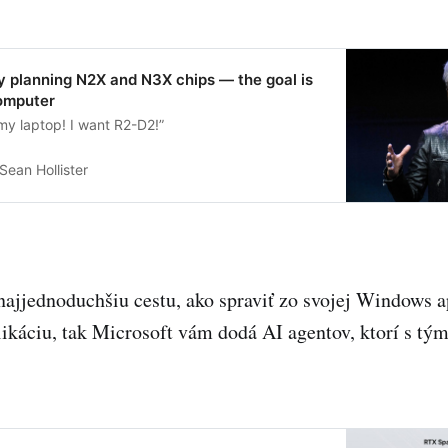
dy planning N2X and N3X chips — the goal is
computer
 my laptop! I want R2-D2!”
Sean Hollister
najjednoduchšiu cestu, ako spraviť zo svojej Windows
ikáciu, tak Microsoft vám dodá AI agentov, ktorí s tý