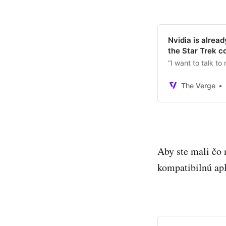
Nvidia is alrea
the Star Trek 
“I want to talk to
The Verge
Aby ste mali čo 
kompatibilnú apl