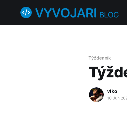
Týždenník
Týžd
vlko
10 Jun 20