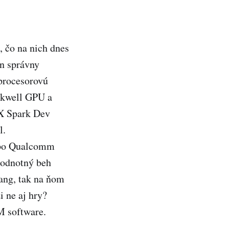
, čo na nich dnes
en správny
 procesorovú
ckwell GPU a
TX Spark Dev
l.
e po Qualcomm
hodnotný beh
ang, tak na ňom
 ne aj hry?
M software.