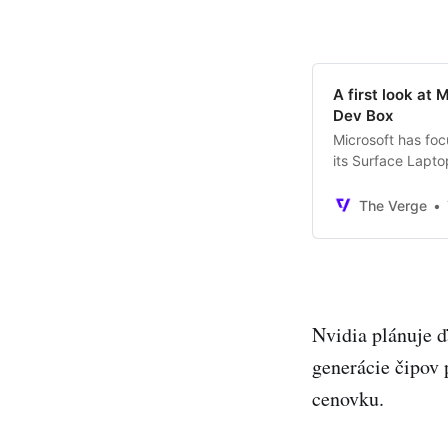
A first look at
Dev Box
Microsoft has foc
its Surface Lapto
The Verge
Nvidia plánuje ď
generácie čipov
cenovku.