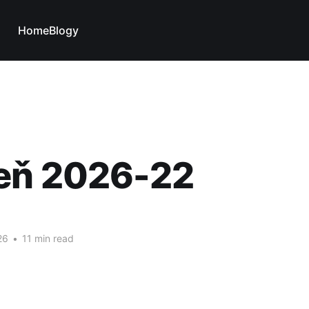
Home
Blogy
eň 2026-22
26
•
11 min read