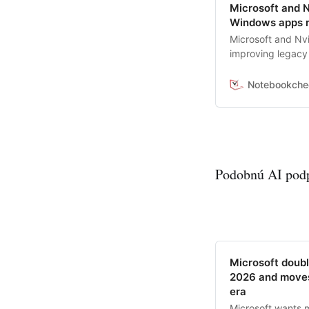
Microsoft and N
Windows apps r
Microsoft and Nvid
improving legac
Arm-based PCs p
hardware. While 
Notebookche
conversion and c
and security-heavy
Podobnú AI podp
Microsoft doub
2026 and moves
era
Microsoft wants 