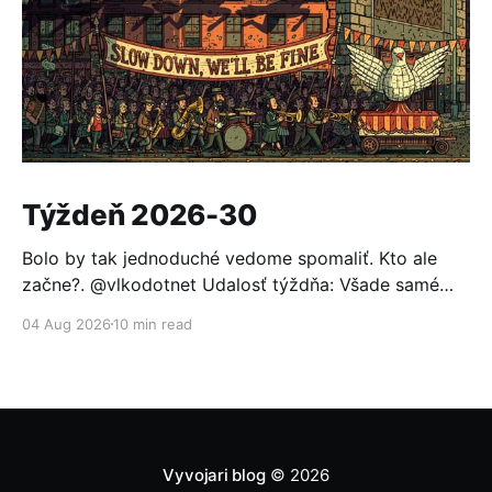
Týždeň 2026-30
Bolo by tak jednoduché vedome spomaliť. Kto ale
začne?. @vlkodotnet Udalosť týždňa: Všade samé
reakcie Po minulotýždňovom oznámení, že OpenAI sa
04 Aug 2026
10 min read
nabúrala do Hugging Face a ten sa nevedel brániť
bežnými modelmi (pomohol až otvorený model GLM
5.2), to nemohlo ostať bez odozvy. Prvou reakciou
bolo založenie aliancie za
Vyvojari blog
© 2026