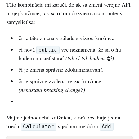
Táto kombinácia mi zaručí, že ak sa zmení verejné API
mojej knižnice, tak sa o tom dozviem a som nútený
zamyslieť sa:
či je táto zmena v súlade s víziou knižnice
či nová
vec neznamená, že sa o ňu
public
budem musieť starať
(tak či tak budem 😊)
či je zmena správne zdokumentovaná
či je správne zvolená verzia knižnice
(nenastala breaking change?)
...
Majme jednoduchú knižnicu, ktorá obsahuje jednu
triedu
s jednou metódou
:
Calculator
Add