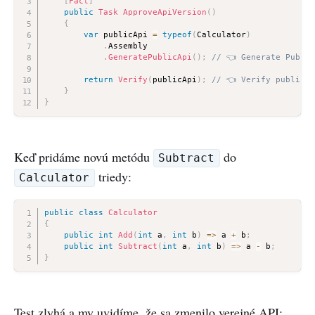
[
Fact
]
public
Task
ApproveApiVersion
(
)
{
var
 publicApi 
=
typeof
(
Calculator
)
.
Assembly

.
GeneratePublicApi
(
)
;
// 👈 Generate Public
return
Verify
(
publicApi
)
;
// 👈 Verify public A
}
}
Keď pridáme novú metódu
do
Subtract
triedy:
Calculator
public
class
Calculator
{
public
int
Add
(
int
 a
,
int
 b
)
=>
 a 
+
 b
;
public
int
Subtract
(
int
 a
,
int
 b
)
=>
 a 
-
 b
;
}
Test zlyhá a my uvidíme, že sa zmenilo verejné API: