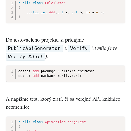
public
class
Calculator
{
public
int
Add
(
int
 a
,
int
 b
)
=>
 a 
+
 b
;
}
Do testovacieho projektu si pridajme
a
(u mňa je to
PublicApiGenerator
Verify
)
:
Verify.XUnit
dotnet 
add
 package PublicApiGenerator

dotnet 
add
A napíšme test, ktorý zistí, či sa verejné API knižnice
nezmenilo:
public
class
ApiVersionChangeTest
{