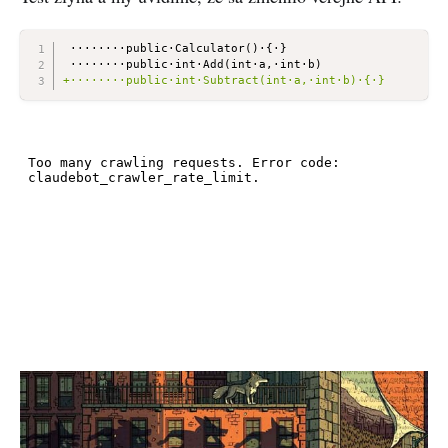
 ········public·Calculator()·{·}
