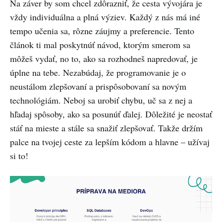
Na záver by som chcel zdôrazniť, že cesta vývojára je
vždy individuálna a plná výziev. Každý z nás má iné
tempo učenia sa, rôzne záujmy a preferencie. Tento
článok ti mal poskytnúť návod, ktorým smerom sa
môžeš vydať, no to, ako sa rozhodneš napredovať, je
úplne na tebe. Nezabúdaj, že programovanie je o
neustálom zlepšovaní a prispôsobovaní sa novým
technológiám. Neboj sa urobiť chybu, uč sa z nej a
hľadaj spôsoby, ako sa posunúť ďalej. Dôležité je neostať
stáť na mieste a stále sa snažiť zlepšovať. Takže držím
palce na tvojej ceste za lepším kódom a hlavne – užívaj
si to!