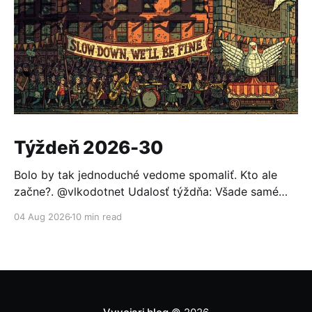
Týždeň 2026-30
Bolo by tak jednoduché vedome spomaliť. Kto ale
začne?. @vlkodotnet Udalosť týždňa: Všade samé
reakcie Po minulotýždňovom oznámení, že OpenAI sa
04 Aug 2026
10 min read
nabúrala do Hugging Face a ten sa nevedel brániť
bežnými modelmi (pomohol až otvorený model GLM
5.2), to nemohlo ostať bez odozvy. Prvou reakciou
bolo založenie aliancie za