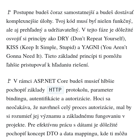
🚩 Postupne budeš čoraz samostatnejší a budeš dostávať
komplexnejšie úlohy. Tvoj kód musí byť nielen funkčný,
ale aj prehľadný a udržiavateľný. V tejto fáze je dôležité
osvojiť si princípy ako DRY (Don’t Repeat Yourself),
KISS (Keep It Simple, Stupid) a YAGNI (You Aren’t
Gonna Need It). Tieto základné princípi ti pomôžu
ľahšie pristupovať k hľadaniu riešení.
🚩 V rámci ASP.NET Core budeš musieť hlbšie
pochopiť základy
protokolu, parameter
HTTP
bindingu, autentifikácie a autorizácie. Hoci sa
neočakáva, že navrhneš celý proces autorizácie, mal by
si rozumieť jej významu a základnému fungovaniu v
projekte. Pre efektívnu prácu s dátami je dôležité
pochopiť koncept DTO a data mappingu, kde ti môžu