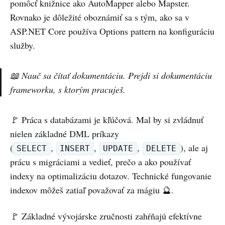
pomôcť knižnice ako AutoMapper alebo Mapster.
Rovnako je dôležité oboznámiť sa s tým, ako sa v
ASP.NET Core používa Options pattern na konfiguráciu
služby.
📖 Nauč sa čítať dokumentáciu. Prejdi si dokumentáciu
frameworku, s ktorým pracuješ.
🚩 Práca s databázami je kľúčová. Mal by si zvládnuť
nielen základné DML príkazy
(
,
,
,
), ale aj
SELECT
INSERT
UPDATE
DELETE
prácu s migráciami a vedieť, prečo a ako používať
indexy na optimalizáciu dotazov. Technické fungovanie
indexov môžeš zatiaľ považovať za mágiu 🔮.
🚩 Základné vývojárske zručnosti zahŕňajú efektívne