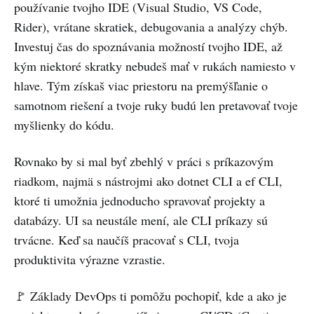
používanie tvojho IDE (Visual Studio, VS Code,
Rider), vrátane skratiek, debugovania a analýzy chýb.
Investuj čas do spoznávania možností tvojho IDE, až
kým niektoré skratky nebudeš mať v rukách namiesto v
hlave. Tým získaš viac priestoru na premýšľanie o
samotnom riešení a tvoje ruky budú len pretavovať tvoje
myšlienky do kódu.
Rovnako by si mal byť zbehlý v práci s príkazovým
riadkom, najmä s nástrojmi ako dotnet CLI a ef CLI,
ktoré ti umožnia jednoducho spravovať projekty a
databázy. UI sa neustále mení, ale CLI príkazy sú
trvácne. Keď sa naučíš pracovať s CLI, tvoja
produktivita výrazne vzrastie.
🚩 Základy DevOps ti pomôžu pochopiť, kde a ako je