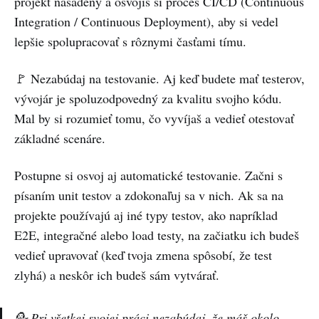
projekt nasadený a osvojíš si proces CI/CD (Continuous
Integration / Continuous Deployment), aby si vedel
lepšie spolupracovať s rôznymi časťami tímu.
🚩 Nezabúdaj na testovanie. Aj keď budete mať testerov,
vývojár je spoluzodpovedný za kvalitu svojho kódu.
Mal by si rozumieť tomu, čo vyvíjaš a vedieť otestovať
základné scenáre.
Postupne si osvoj aj automatické testovanie. Začni s
písaním unit testov a zdokonaľuj sa v nich. Ak sa na
projekte používajú aj iné typy testov, ako napríklad
E2E, integračné alebo load testy, na začiatku ich budeš
vedieť upravovať (keď tvoja zmena spôsobí, že test
zlyhá) a neskôr ich budeš sám vytvárať.
💁 Pri všetkej svojej práci nezabúdaj, že máš okolo