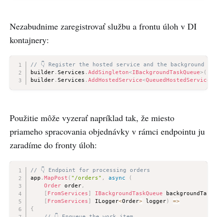
Nezabudnime zaregistrovať službu a frontu úloh v DI
kontajnery:
// 👇 Register the hosted service and the background ta
builder
.
Services
.
AddSingleton
<
IBackgroundTaskQueue
>
(
new
builder
.
Services
.
AddHostedService
<
QueuedHostedService
>
(
Použitie môže vyzerať napríklad tak, že miesto
priameho spracovania objednávky v rámci endpointu ju
zaradíme do fronty úloh:
// 👇 Endpoint for processing orders
app
.
MapPost
(
"/orders"
,
async
(
Order
 order
,
[
FromServices
]
IBackgroundTaskQueue
 backgroundTaskQ
[
FromServices
]
 ILogger
<
Order
>
 logger
)
=>
{
// 👇 Enqueue the work item