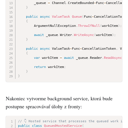
        _queue 
=
 Channel
.
CreateBounded
<
Func
<
Cancellatio
}
public
async
ValueTask
Queue
(
Func
<
CancellationToken
{
        ArgumentNullException
.
ThrowIfNull
(
workItem
)
;
await
 _queue
.
Writer
.
WriteAsync
(
workItem
)
;
}
public
async
 ValueTask
<
Func
<
CancellationToken
,
 Valu
{
var
 workItem 
=
await
 _queue
.
Reader
.
ReadAsync
(
ca
return
 workItem
;
}
}
Nakoniec vytvorme background service, ktorá bude
postupne spracovávať úlohy z fronty:
// 👇 Hosted service that processes the queued work ite
public
class
QueuedHostedService
(