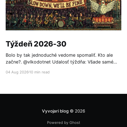
Týždeň 2026-30
Bolo by tak jednoduché vedome spomaliť. Kto ale
začne?. @vlkodotnet Udalosť týždňa: Všade samé
reakcie Po minulotýždňovom oznámení, že OpenAI sa
04 Aug 2026
10 min read
nabúrala do Hugging Face a ten sa nevedel brániť
bežnými modelmi (pomohol až otvorený model GLM
5.2), to nemohlo ostať bez odozvy. Prvou reakciou
bolo založenie aliancie za
Vyvojari blog
© 2026
Powered by Ghost