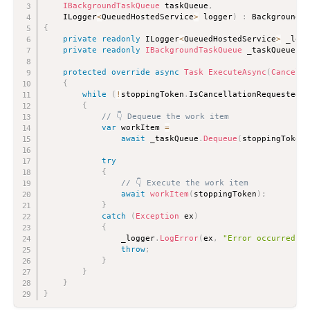
IBackgroundTaskQueue
 taskQueue
,
    ILogger
<
QueuedHostedService
>
 logger
)
:
{
private
readonly
 ILogger
<
QueuedHostedService
>
 _logg
private
readonly
IBackgroundTaskQueue
 _taskQueue 
=
 
protected
override
async
Task
ExecuteAsync
(
Cancella
{
while
(
!
stoppingToken
.
IsCancellationRequested
)
{
// 👇 Dequeue the work item
var
 workItem 
=
await
 _taskQueue
.
Dequeue
(
stoppingToken
)
try
{
// 👇 Execute the work item
await
workItem
(
stoppingToken
)
;
}
catch
(
Exception
 ex
)
{
                _logger
.
LogError
(
ex
,
"Error occurred ex
throw
;
}
}
}
}