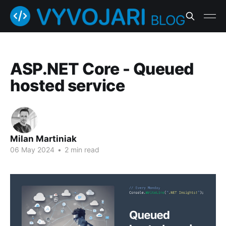
ASP.NET Core - Queued
hosted service
Milan Martiniak
06 May 2024
•
2 min read