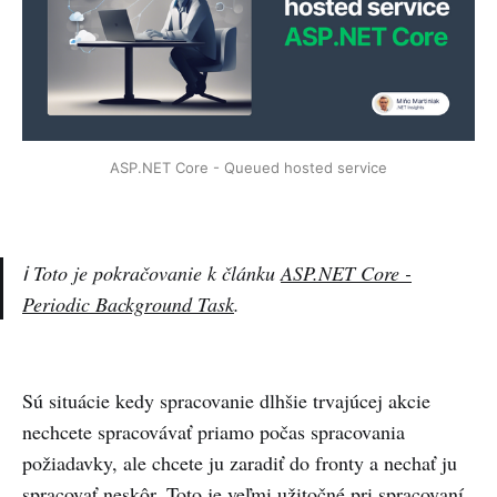
ASP.NET Core - Queued hosted service
ℹ️ Toto je pokračovanie k článku
ASP.NET Core -
Periodic Background Task
.
Sú situácie kedy spracovanie dlhšie trvajúcej akcie
nechcete spracovávať priamo počas spracovania
požiadavky, ale chcete ju zaradiť do fronty a nechať ju
spracovať neskôr. Toto je veľmi užitočné pri spracovaní