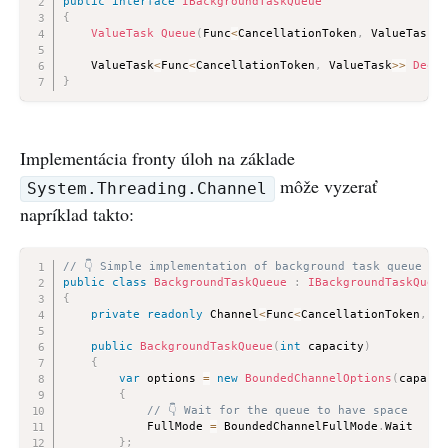
public
interface
IBackgroundTaskQueue
{
ValueTask
Queue
(
Func
<
CancellationToken
,
 ValueTask
>
 
    ValueTask
<
Func
<
CancellationToken
,
 ValueTask
>>
Deque
}
Implementácia fronty úloh na základe
môže vyzerať
System.Threading.Channel
napríklad takto:
// 👇 Simple implementation of background task queue ba
public
class
BackgroundTaskQueue
:
IBackgroundTaskQueue
{
private
readonly
 Channel
<
Func
<
CancellationToken
,
 Va
public
BackgroundTaskQueue
(
int
 capacity
)
{
var
 options 
=
new
BoundedChannelOptions
(
capacit
{
// 👇 Wait for the queue to have space
            FullMode 
=
 BoundedChannelFullMode
.
Wait

}
;