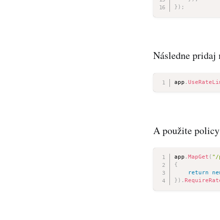
}
)
;
Následne pridaj 
app
.
UseRateLi
A použite policy 
app
.
MapGet
(
"/
{
return
ne
}
)
.
RequireRat