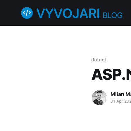
dotnet
ASP.N
Milan M
01 Apr 20