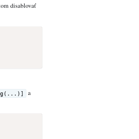
tom disablovať
a
ng(...)]