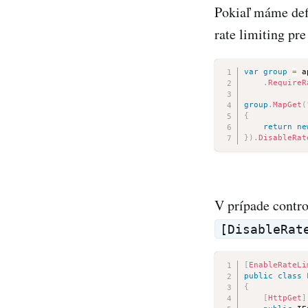
Pokiaľ máme def
rate limiting pr
var
group
=
 a
.
RequireR
group
.
MapGet
(
{
return
ne
}
)
.
DisableRat
V prípade contro
[DisableRat
[
EnableRateLi
public
class
{
[
HttpGet
]