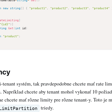
numerable
<
string
>
Get
(
)
n
new
string
[
]
{
"product1"
,
"product2"
,
"product3"
,
"product4"
ateLimiting
]
"{id}"
)
]
ring
Get
(
int
 id
)
n
"product"
;
ncy
i-tenant systém, tak pravdepodobne chcete mať rate lim
. Napríklad chcete aby tenant mohol vykonať 10 požiad
e chcete mať rôzne limity pre rôzne tenant-y. Toto je 
triedy.
LimitPartition