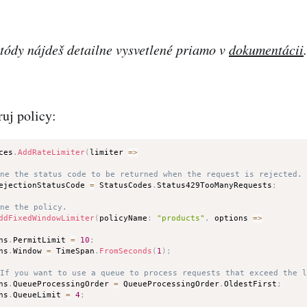
tódy nájdeš detailne vysvetlené priamo v
dokumentácii
.
ruj policy:
ces
.
AddRateLimiter
(
limiter 
=>
ine the status code to be returned when the request is rejected.
ejectionStatusCode 
=
 StatusCodes
.
Status429TooManyRequests
;
ine the policy.
ddFixedWindowLimiter
(
policyName
:
"products"
,
 options 
=>
ns
.
PermitLimit 
=
10
;
ns
.
Window 
=
 TimeSpan
.
FromSeconds
(
1
)
;
 If you want to use a queue to process requests that exceed the 
ns
.
QueueProcessingOrder 
=
 QueueProcessingOrder
.
OldestFirst
;
ns
.
QueueLimit 
=
4
;