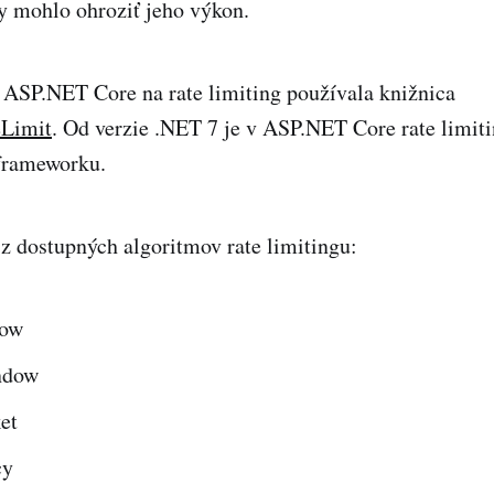
by mohlo ohroziť jeho výkon.
 ASP.NET Core na rate limiting používala knižnica
Limit
. Od verzie .NET 7 je v ASP.NET Core rate limit
frameworku.
 z dostupných algoritmov rate limitingu:
dow
ndow
et
cy