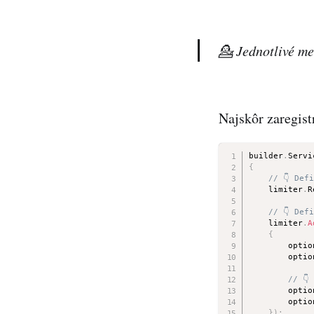
💁 Jednotlivé me
Najskôr zaregist
builder
.
Servi
{
// 👇 Def
    limiter
.
R
// 👇 Def
    limiter
.
A
{
        optio
        optio
// 👇
        optio
        optio
}
)
;