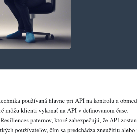
 technika používaná hlavne pri API na kontrolu a obme
ré môžu klienti vykonať na API v definovanom čase.
 Resiliences paternov, ktoré zabezpečujú, že API zostan
etkých používateľov, čím sa predchádza zneužitiu ale