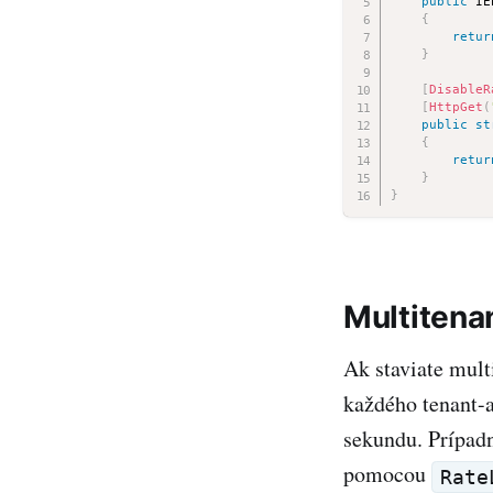
public
 IE
{
retur
}
[
DisableR
[
HttpGet
(
public
st
{
retur
}
}
Multitena
Ak staviate mult
každého tenant-a
sekundu. Prípadn
pomocou
Rate