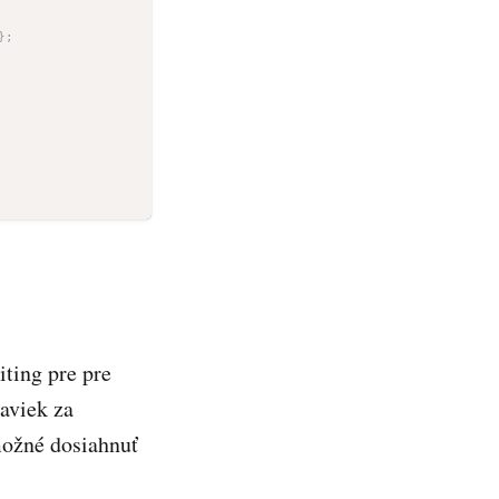
}
;
iting pre pre
aviek za
možné dosiahnuť