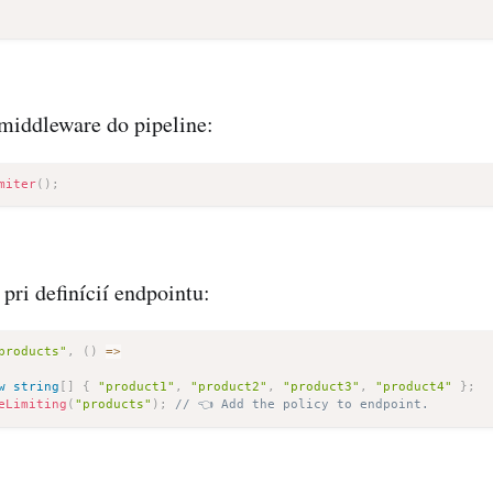
middleware do pipeline:
miter
(
)
;
pri definícií endpointu:
products"
,
(
)
=>
w
string
[
]
{
"product1"
,
"product2"
,
"product3"
,
"product4"
}
;
eLimiting
(
"products"
)
;
// 👈 Add the policy to endpoint.