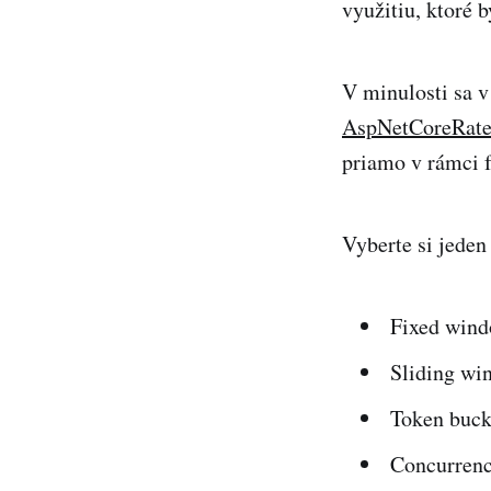
využitiu, ktoré 
V minulosti sa v
AspNetCoreRate
priamo v rámci 
Vyberte si jeden
Fixed win
Sliding wi
Token buck
Concurren