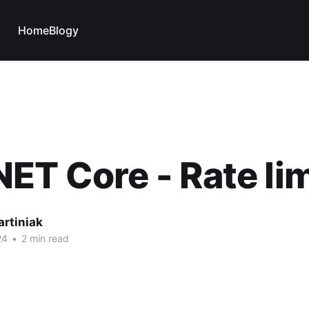
Home
Blogy
ET Core - Rate lim
artiniak
24
•
2 min read