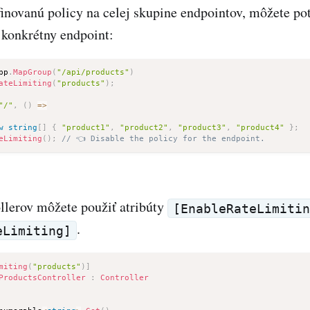
inovanú policy na celej skupine endpointov, môžete po
e konkrétny endpoint:
pp
.
MapGroup
(
"/api/products"
)
ateLimiting
(
"products"
)
;
"/"
,
(
)
=>
w
string
[
]
{
"product1"
,
"product2"
,
"product3"
,
"product4"
}
;
eLimiting
(
)
;
// 👈 Disable the policy for the endpoint.
llerov môžete použiť atribúty
[EnableRateLimiti
.
eLimiting]
miting
(
"products"
)
]
ProductsController
:
Controller