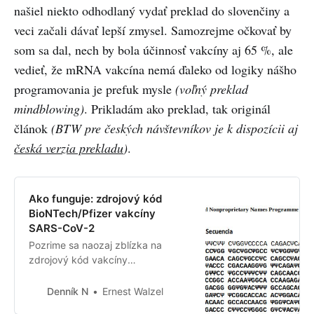
našiel niekto odhodlaný vydať preklad do slovenčiny a
veci začali dávať lepší zmysel. Samozrejme očkovať by
som sa dal, nech by bola účinnosť vakcíny aj 65 %, ale
vedieť, že mRNA vakcína nemá ďaleko od logiky nášho
programovania je prefuk mysle
(voľný preklad
mindblowing)
. Prikladám ako preklad, tak originál
článok
(BTW pre českých návštevníkov je k dispozícii aj
česká verzia prekladu
)
.
Ako funguje: zdrojový kód
BioNTech/Pfizer vakcíny
SARS-CoV-2
Pozrime sa naozaj zblízka na
zdrojový kód vakcíny
BioNTech/Pfizer SARS-CoV-2, aby
sme zistili ako funguje.
Denník N
Ernest Walzel