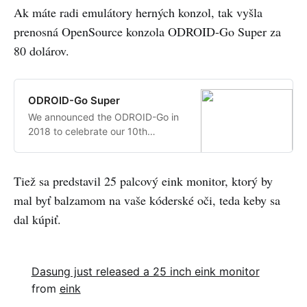
Ak máte radi emulátory herných konzol, tak vyšla
prenosná OpenSource konzola ODROID-Go Super za
80 dolárov.
ODROID-Go Super
We announced the ODROID-Go in
2018 to celebrate our 10th
birthday. In 2019 December, we
announced the ODROID-Go
Advance (OGA). Now, it is time to
Tiež sa predstavil 25 palcový eink monitor, ktorý by
introduce a new developers’
mal byť balzamom na vaše kóderské oči, teda keby sa
gaming gadget for 2021.
dal kúpiť.
Dasung just released a 25 inch eink monitor
from
eink