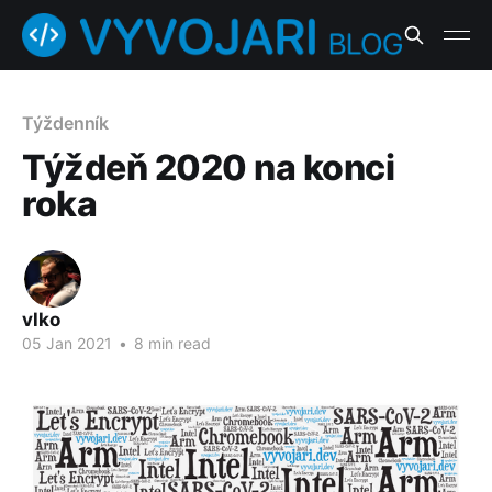
Týždenník
Týždeň 2020 na konci
roka
vlko
05 Jan 2021
•
8 min read