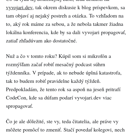
their w…
vyvojari.dev
, tak okrem diskusie k blog príspevkom, sa
tam objaví aj nejaký postreh a otázka. To vzhľadom na
to, aký rok máme za sebou, a že nebola takmer žiadna
lokálna konferencia, kde by sa dali vyvojari propagovať,
zatiaľ zhľadúvam ako dostatočné.
Nuž a čo v tomto roku? Kúpil som si mikrofón a
rozmýšľam začať robiť mesačný podcast súhrn
týždenníka. V prípade, ak to nebude úplná katastrofa,
tak to budem robiť pravidelne každý týždeň.
Predpokladám, že tento rok sa aspoň na jeseň pritrafí
CodeCon, kde sa dúfam podarí vyvojari.dev viac
spropagovať.
Čo je ale dôležité, ste vy, teda čitatelia, ale práve vy
môžete pomôcť to zmeniť. Stačí povedať kolegovi, nech