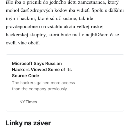
išlo iba o prienik do jedného účtu zamestnanca, ktorý
mohol časť zdrojových kódov iba vidieť. Spolu s ďalšími
inými hackmi, ktoré sú už známe, tak ide
pravdepodobne o rozsiahlu akciu veľkej ruskej
hackerskej skupiny, ktorá bude mať v najbližšom čase
oveľa viac obetí.
Microsoft Says Russian
Hackers Viewed Some of Its
Source Code
The hackers gained more access
than the company previously
understood, though they were
unable to modify code or get into
NYTimes
its products and emails.
Linky na záver