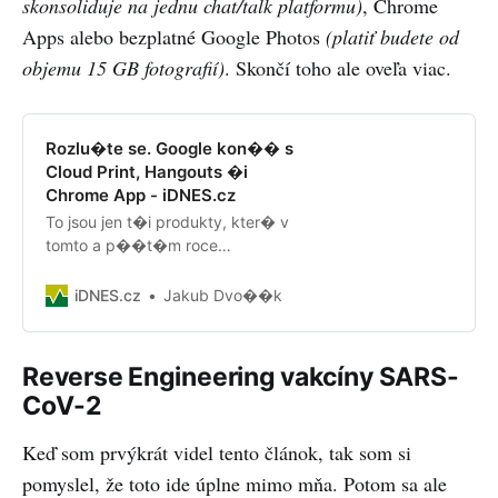
skonsoliduje na jednu chat/talk platformu)
, Chrome
Apps alebo bezplatné Google Photos
(platiť budete od
objemu 15 GB fotografií)
. Skončí toho ale oveľa viac.
Rozlu�te se. Google kon�� s
Cloud Print, Hangouts �i
Chrome App - iDNES.cz
To jsou jen t�i produkty, kter� v
tomto a p��t�m roce
spole�nost Google hodl�
postupn� utlumit. Ne� postupn�
iDNES.cz
Jakub Dvo��k
a nav�dy zhasnou a p�estanou
tak ps�t svoji historii, je mo�n� si
st�hnout data a za��t
Reverse Engineering vakcíny SARS-
vyu��vat jim podobn� aplikace.
CoV-2
P�ipravte se p�edem na zm�ny,
nebo si naposledy vyzkou�ejte
Keď som prvýkrát videl tento článok, tak som si
n�sleduj�c�c…
pomyslel, že toto ide úplne mimo mňa. Potom sa ale