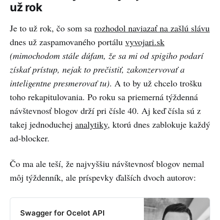
už rok
Je to už rok, čo som sa
rozhodol naviazať na zašlú slávu
dnes už zaspamovaného portálu
vyvojari.sk
(mimochodom stále dúfam, že sa mi od spigiho podarí
získať prístup, nejak to prečistiť, zakonzervovať a
inteligentne presmerovať tu)
. A to by už chcelo trošku
toho rekapitulovania. Po roku sa priemerná týždenná
návštevnosť blogov drží pri čísle 40. Aj keď čísla sú z
takej jednoduchej
analytiky
, ktorú dnes zablokuje každý
ad-blocker.
Čo ma ale teší, že najvyššiu návštevnosť blogov nemal
môj týždenník, ale príspevky ďalších dvoch autorov:
Swagger for Ocelot API