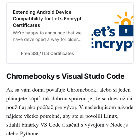
Extending Android Device
Compatibility for Let’s Encrypt
Certificates
We’re happy to announce that we
have developed a way for older
Android devices to retain their
ability to visit sites that use
Free SSL/TLS Certificates
Let&rsquo;s Encrypt certificates
after our cross-signed
intermediates expire. We are no
Chromebooky s Visual Studo Code
longer planning any changes in
January that may cause
Ak sa vám doma povaľuje Chromebook, alebo si jeden
compatibility issues for Let’s …
plánujete kúpiť, tak dobrou správou je, že sa dnes už dá
použiť aj ako počítač pre vývoj. V nasledujúcom návode
nájdete všetko potrebné, aby ste si povolili Linux,
stiahli binárky VS Code a začali s vývojom v Node.js
alebo Pythone.