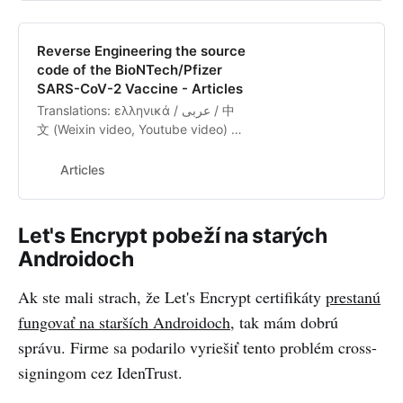
Reverse Engineering the source
code of the BioNTech/Pfizer
SARS-CoV-2 Vaccine - Articles
Translations: ελληνικά / عربى / 中
文 (Weixin video, Youtube video) /
粵文 / bahasa Indonesia / český /
Català / český / Deutsch / Español
Articles
/ 2فارسی / فارسی / Français / עִברִית
/ עִברִית2 / Hrvatski / Italiano /
Nederlands / 日本語 / 日本語 2 /
Let's Encrypt pobeží na starých
नेपाली / Polskie / русский /
Androidoch
Português / Română / Slovensky /
Türk…
Ak ste mali strach, že Let's Encrypt certifikáty
prestanú
fungovať na starších Androidoch
, tak mám dobrú
správu. Firme sa podarilo vyriešiť tento problém cross-
signingom cez IdenTrust.