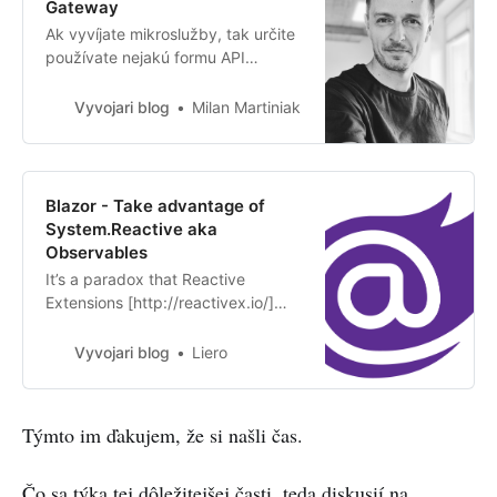
Gateway
Ak vyvíjate mikroslužby, tak určite
používate nejakú formu API
Gateway. A ak vyvíjate v prostredí
.NET Core, tak to bude s veľkou
Vyvojari blog
Milan Martiniak
pravdepodobnosťou Ocelot.
Blazor - Take advantage of
System.Reactive aka
Observables
It’s a paradox that Reactive
Extensions [http://reactivex.io/]
were originallydeveloped in
.NET[https://docs.microsoft.com/e
Vyvojari blog
Liero
n-us/previous-
versions/dotnet/reactive-
extensions/hh242985(v=vs.103)],
Týmto im ďakujem, že si našli čas.
but it was Angular who made
popular their JavaScript port
Čo sa týka tej dôležitejšej časti, teda diskusií na
(RxJS) and now theywill surely find