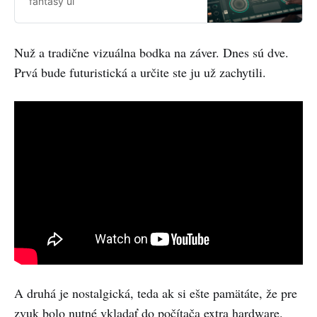
fantasy ui
them somewhat out of scope. And
now, needless to say, I regret some
of those omissions.
Nuž a tradične vizuálna bodka na záver. Dnes sú dve.
Prvá bude futuristická a určite ste ju už zachytili.
A druhá je nostalgická, teda ak si ešte pamätáte, že pre
zvuk bolo nutné vkladať do počítača extra hardware.