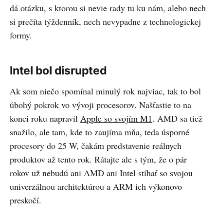
dá otázku, s ktorou si nevie rady tu ku nám, alebo nech
si prečíta týždenník, nech nevypadne z technologickej
formy.
Intel bol disrupted
Ak som niečo spomínal minulý rok najviac, tak to bol
úbohý pokrok vo vývoji procesorov. Našťastie to na
konci roku napravil
Apple so svojím M1
. AMD sa tiež
snažilo, ale tam, kde to zaujíma mňa, teda úsporné
procesory do 25 W, čakám predstavenie reálnych
produktov až tento rok. Rátajte ale s tým, že o pár
rokov už nebudú ani AMD ani Intel stíhať so svojou
univerzálnou architektúrou a ARM ich výkonovo
preskočí.