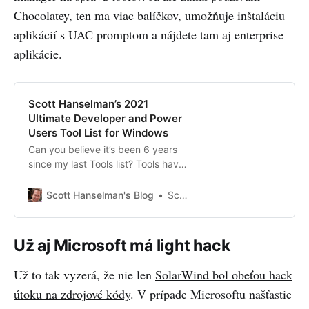
Chocolatey
, ten ma viac balíčkov, umožňuje inštaláciu
aplikácií s UAC promptom a nájdete tam aj enterprise
aplikácie.
Scott Hanselman’s 2021
Ultimate Developer and Power
Users Tool List for Windows
Can you believe it’s been 6 years
since my last Tools list? Tools have
changed, ...
Scott Hanselman's Blog
Scott Hanselman
Už aj Microsoft má light hack
Už to tak vyzerá, že nie len
SolarWind bol obeťou hack
útoku na zdrojové kódy
. V prípade Microsoftu našťastie