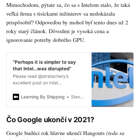
Mimochodom, pýtate sa, čo sa s Intelom stalo, že taká
veľká firma s tisíckami inžinierov sa nedokázala
prispôsobiť? Odpoveďou by mohol byť tento dnes už 2
roky starý článok. Dôvodmi je vysoká cena a
ignorovanie potreby dobrého GPU.
“Perhaps it is simpler to say
that Intel…was disrupted”
Please read @stratechery’s
excellent post on Intel
https://stratechery.com/2018/intel-
and-the-danger-of-integration/,
Learning By Shipping
Steven Sinofsky
“Intel and the Danger of
Integration” by Ben Thompson.
Also you should subscribe…
Čo Google ukončí v 2021?
Google budúci rok hlavne ukončí Hangouts
(teda sa