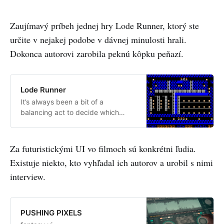
Zaujímavý príbeh jednej hry Lode Runner, ktorý ste
určite v nejakej podobe v dávnej minulosti hrali.
Dokonca autorovi zarobila peknú kôpku peňazí.
Lode Runner
It’s always been a bit of a
balancing act to decide which
games I write about in detail here
— a matter of balancing my level
of personal interest in each
Za futuristickými UI vo filmoch sú konkrétni ľudia.
candidate against its historical
Existuje niekto, kto vyhľadal ich autorov a urobil s nimi
importance. In the early years of
interview.
this project especially, when I still
saw it as focusing almost
exclusively on narrative-oriented
games, I passed over some worthy
PUSHING PIXELS
candidates because I considered